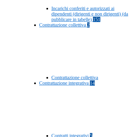
Incarichi conferiti e autorizzati ai
dipendenti (dirigenti e non dirigenti) (da
pubblicare in tabelle)
151
Contrattazione collettiva
2
Contrattazione collettiva
Contrattazione integrativa
14
Contratti integrativi
5