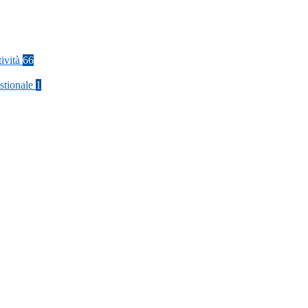
tività
66
stionale
1