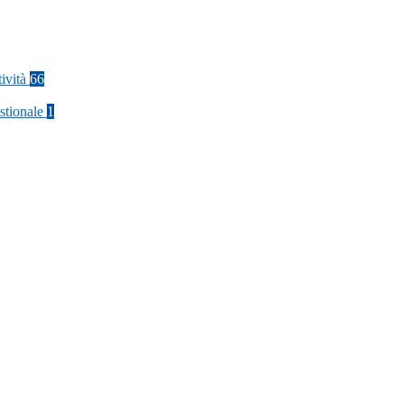
tività
66
stionale
1