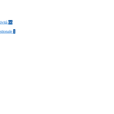
tività
66
stionale
1