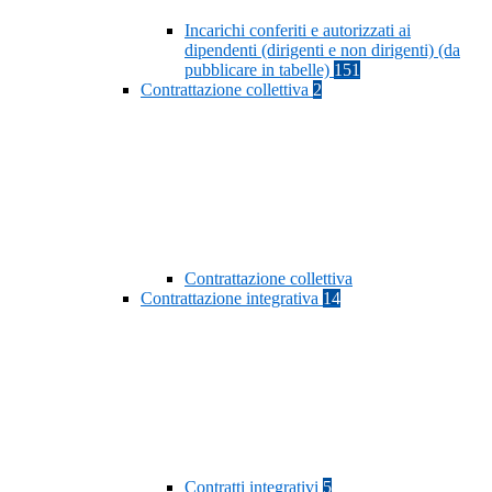
Incarichi conferiti e autorizzati ai
dipendenti (dirigenti e non dirigenti) (da
pubblicare in tabelle)
151
Contrattazione collettiva
2
Contrattazione collettiva
Contrattazione integrativa
14
Contratti integrativi
5