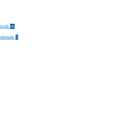
tività
66
stionale
1