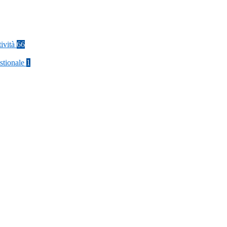
tività
66
stionale
1