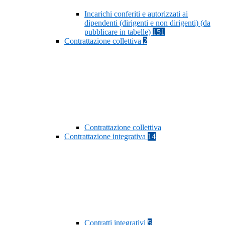
Incarichi conferiti e autorizzati ai
dipendenti (dirigenti e non dirigenti) (da
pubblicare in tabelle)
151
Contrattazione collettiva
2
Contrattazione collettiva
Contrattazione integrativa
14
Contratti integrativi
5