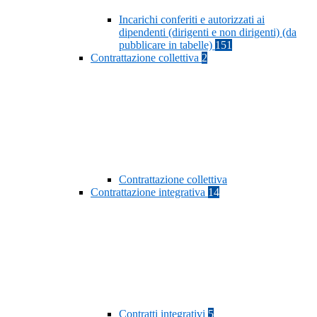
Incarichi conferiti e autorizzati ai
dipendenti (dirigenti e non dirigenti) (da
pubblicare in tabelle)
151
Contrattazione collettiva
2
Contrattazione collettiva
Contrattazione integrativa
14
Contratti integrativi
5