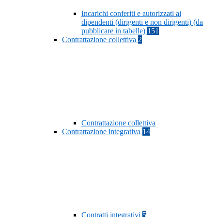
Incarichi conferiti e autorizzati ai
dipendenti (dirigenti e non dirigenti) (da
pubblicare in tabelle)
151
Contrattazione collettiva
2
Contrattazione collettiva
Contrattazione integrativa
14
Contratti integrativi
5