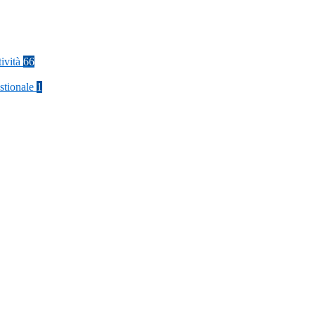
tività
66
stionale
1