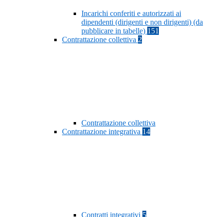
Incarichi conferiti e autorizzati ai
dipendenti (dirigenti e non dirigenti) (da
pubblicare in tabelle)
151
Contrattazione collettiva
2
Contrattazione collettiva
Contrattazione integrativa
14
Contratti integrativi
5