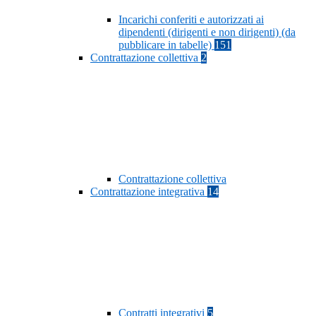
Incarichi conferiti e autorizzati ai
dipendenti (dirigenti e non dirigenti) (da
pubblicare in tabelle)
151
Contrattazione collettiva
2
Contrattazione collettiva
Contrattazione integrativa
14
Contratti integrativi
5