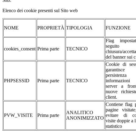
Sito.
Elenco dei cookie presenti sul Sito web
NOME
PROPRIETÀ
TIPOLOGIA
FUNZIONE
Flag impost
seguito d
cookies_consent
Prima parte
TECNICO
chiusura/accett
del banner sui 
Cookie di sess
garantisc
persistenza 
PHPSESSID
Prima parte
TECNICO
informazioni
server a fron
nuove richiest
client.
Contiene flag 
pagine visitat
ANALITICO
PVW_VISITE
Prima parte
evitare di co
ANONIMIZZATO
visite doppie a l
statistico