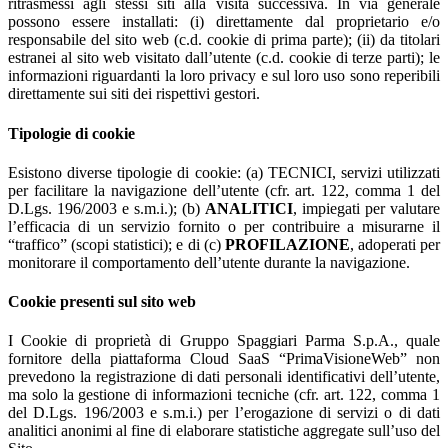
ritrasmessi agli stessi siti alla visita successiva. In via generale
possono essere installati: (i) direttamente dal proprietario e/o
responsabile del sito web (c.d. cookie di prima parte); (ii) da titolari
estranei al sito web visitato dall’utente (c.d. cookie di terze parti); le
informazioni riguardanti la loro privacy e sul loro uso sono reperibili
direttamente sui siti dei rispettivi gestori.
Tipologie di cookie
Esistono diverse tipologie di cookie: (a) TECNICI, servizi utilizzati
per facilitare la navigazione dell’utente (cfr. art. 122, comma 1 del
D.Lgs. 196/2003 e s.m.i.); (b)
ANALITICI
, impiegati per valutare
l’efficacia di un servizio fornito o per contribuire a misurarne il
“traffico” (scopi statistici); e di (c)
PROFILAZIONE
, adoperati per
monitorare il comportamento dell’utente durante la navigazione.
Cookie presenti sul sito web
I Cookie di proprietà di Gruppo Spaggiari Parma S.p.A., quale
fornitore della piattaforma Cloud SaaS “PrimaVisioneWeb” non
prevedono la registrazione di dati personali identificativi dell’utente,
ma solo la gestione di informazioni tecniche (cfr. art. 122, comma 1
del D.Lgs. 196/2003 e s.m.i.) per l’erogazione di servizi o di dati
analitici anonimi al fine di elaborare statistiche aggregate sull’uso del