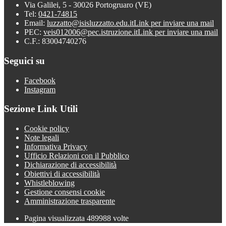
Via Galilei, 5 - 30026 Portogruaro (VE)
Tel:
0421-74815
Email:
luzzatto@isisluzzatto.edu.it
Link per inviare una mail
PEC:
veis012006@pec.istruzione.it
Link per inviare una mail
C.F.: 83004740276
Seguici su
Facebook
Instagram
Sezione Link Utili
Cookie policy
Note legali
Informativa Privacy
Ufficio Relazioni con il Pubblico
Dichiarazione di accessibilità
Obiettivi di accessibilità
Whistleblowing
Gestione consensi cookie
Amministrazione trasparente
Pagina visualizzata
489988
volte