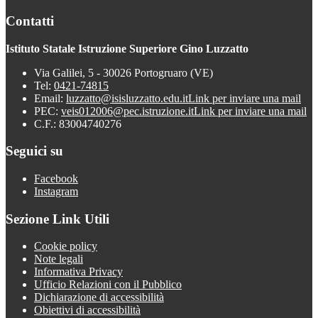
Contatti
Istituto Statale Istruzione Superiore Gino Luzzatto
Via Galilei, 5 - 30026 Portogruaro (VE)
Tel:
0421-74815
Email:
luzzatto@isisluzzatto.edu.it
Link per inviare una mail
PEC:
veis012006@pec.istruzione.it
Link per inviare una mail
C.F.: 83004740276
Seguici su
Facebook
Instagram
Sezione Link Utili
Cookie policy
Note legali
Informativa Privacy
Ufficio Relazioni con il Pubblico
Dichiarazione di accessibilità
Obiettivi di accessibilità