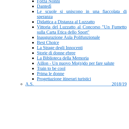
Forza Nonni
Dantedì
Le scuole si uniscono in una fiaccolata di
speranza
Didattica a Distanza al Luzzatto
Vittoria del Luzzatto al Concorso "Un Fumetto
sulla Carta Etica dello Sport"
Inaugurazione Aula Polifunzionale
Best Choice
La Strage degli Innocenti
Storie di donne ebree
La Biblioteca della Memoria
Aillon - Un nuovo Mo(n)do per fare salute
Train to be cool
Prima le donne
Progettazione itinerari turistici
A.S. 2018/19