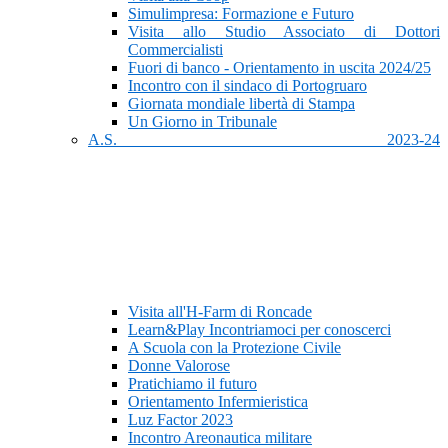
Simulimpresa: Formazione e Futuro
Visita allo Studio Associato di Dottori
Commercialisti
Fuori di banco - Orientamento in uscita 2024/25
Incontro con il sindaco di Portogruaro
Giornata mondiale libertà di Stampa
Un Giorno in Tribunale
A.S. 2023-24
Visita all'H-Farm di Roncade
Learn&Play Incontriamoci per conoscerci
A Scuola con la Protezione Civile
Donne Valorose
Pratichiamo il futuro
Orientamento Infermieristica
Luz Factor 2023
Incontro Areonautica militare