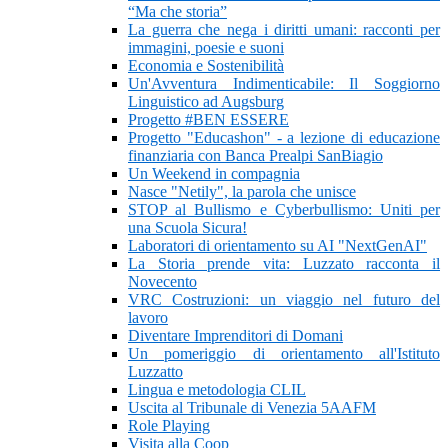
“Ma che storia”
La guerra che nega i diritti umani: racconti per
immagini, poesie e suoni
Economia e Sostenibilità
Un'Avventura Indimenticabile: Il Soggiorno
Linguistico ad Augsburg
Progetto #BEN ESSERE
Progetto "Educashon" - a lezione di educazione
finanziaria con Banca Prealpi SanBiagio
Un Weekend in compagnia
Nasce "Netily", la parola che unisce
STOP al Bullismo e Cyberbullismo: Uniti per
una Scuola Sicura!
Laboratori di orientamento su AI "NextGenAI"
La Storia prende vita: Luzzato racconta il
Novecento
VRC Costruzioni: un viaggio nel futuro del
lavoro
Diventare Imprenditori di Domani
Un pomeriggio di orientamento all'Istituto
Luzzatto
Lingua e metodologia CLIL
Uscita al Tribunale di Venezia 5AAFM
Role Playing
Visita alla Coop