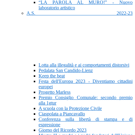
“LA PAROLA AL MURO!” - Nuovo
laboratorio artistico
A.S. 2022-23
Lotta alla illegalità e ai comportamenti distorsivi
Pedalata San Candido-Lienz
Keep the beat
Festa dell'Europa 2023 - Diventiamo cittadini
europei
Progetto Marless
Premio Consiglio Comunale: secondo premio
alla 1gtur
A scuola con la Protezione Civile
Ciaspolata a Piancavallo
Conferenza sulla libertà di stampa e di
espressione
Giorno del Ricordo 2023