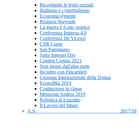
Ricordando le leggi razziali
Bullismo e cyberbullismo
Economic@mente
Reunion Wayouth
La guerra è il mio nemico
Conferenza Impresa 4.0
Conferenza De Vicenzi
CSR Game
San Patrignano
Safer Internet Day
Contest Cortina 2021
Non girarti dall'altra parte
Incontro con Fincantieri
Giornata Internazionale della Donna
EconoMia 2019
Costituzione in classe
Memorial Andrea 2019
Robotica al Luzzatto
Il Lavoro del futuro
A.S. 2017/18