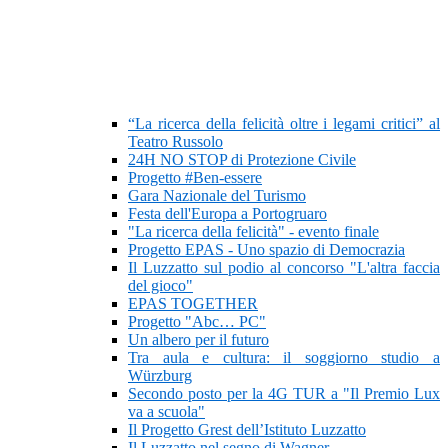
“La ricerca della felicità oltre i legami critici” al
Teatro Russolo
24H NO STOP di Protezione Civile
Progetto #Ben-essere
Gara Nazionale del Turismo
Festa dell'Europa a Portogruaro
"La ricerca della felicità" - evento finale
Progetto EPAS - Uno spazio di Democrazia
Il Luzzatto sul podio al concorso "L'altra faccia
del gioco"
EPAS TOGETHER
Progetto "Abc… PC"
Un albero per il futuro
Tra aula e cultura: il soggiorno studio a
Würzburg
Secondo posto per la 4G TUR a "Il Premio Lux
va a scuola"
Il Progetto Grest dell’Istituto Luzzatto
Il Luzzatto nel segno di Wagner