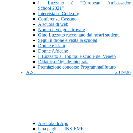
Il Luzzatto è “European Ambassador
School 2021”
Intervista su Code.org
Conferenza Cassano
A scuola di web
Nonno ti vengo a trovare
Gino Luzzatto raccontato dai nostri studenti
Segui il drone e visita la scuola!
Donne e islam
Donne Africane
Il Luzzatto al Top tra le scuole del Veneto
Didattica Digitale Integrata
Premiazione concorso Programmailfuturo
A.S. 2019/20
A scuola di App
Una pagina... INSIEME