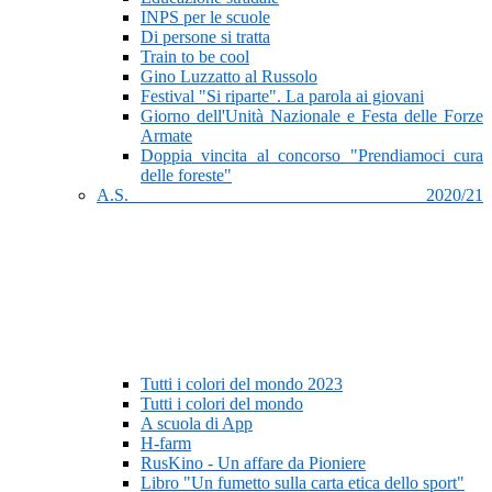
INPS per le scuole
Di persone si tratta
Train to be cool
Gino Luzzatto al Russolo
Festival "Si riparte". La parola ai giovani
Giorno dell'Unità Nazionale e Festa delle Forze
Armate
Doppia vincita al concorso "Prendiamoci cura
delle foreste"
A.S. 2020/21
Tutti i colori del mondo 2023
Tutti i colori del mondo
A scuola di App
H-farm
RusKino - Un affare da Pioniere
Libro "Un fumetto sulla carta etica dello sport"