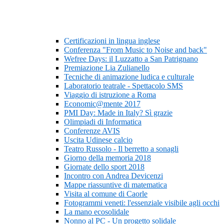
Certificazioni in lingua inglese
Conferenza "From Music to Noise and back"
Wefree Days: il Luzzatto a San Patrignano
Premiazione Lia Zulianello
Tecniche di animazione ludica e culturale
Laboratorio teatrale - Spettacolo SMS
Viaggio di istruzione a Roma
Economic@mente 2017
PMI Day: Made in Italy? Sì grazie
Olimpiadi di Informatica
Conferenze AVIS
Uscita Udinese calcio
Teatro Russolo - Il berretto a sonagli
Giorno della memoria 2018
Giornate dello sport 2018
Incontro con Andrea Devicenzi
Mappe riassuntive di matematica
Visita al comune di Caorle
Fotogrammi veneti: l'essenziale visibile agli occhi
La mano ecosolidale
Nonno al PC - Un progetto solidale