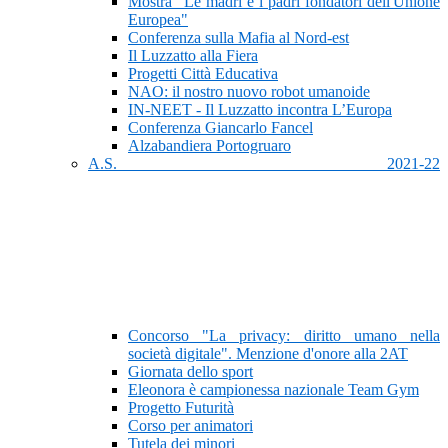
Mostra "Le madri e i padri fondatori dell'Unione
Europea"
Conferenza sulla Mafia al Nord-est
Il Luzzatto alla Fiera
Progetti Città Educativa
NAO: il nostro nuovo robot umanoide
IN-NEET - Il Luzzatto incontra L’Europa
Conferenza Giancarlo Fancel
Alzabandiera Portogruaro
A.S. 2021-22
Concorso "La privacy: diritto umano nella
società digitale". Menzione d'onore alla 2AT
Giornata dello sport
Eleonora è campionessa nazionale Team Gym
Progetto Futurità
Corso per animatori
Tutela dei minori