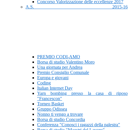
Concorso Valorizzazione delle eccellenze 2017
A.S. 2015-16
PREMIO CODI-AMO
Borsa di studio Valentino Moro
Una giornata per Andrea
Premio Consiglio Comunale
Europa e giovani
Coding
Italian Internet Day
Yarn bombing presso la casa di riposo
"Francescon"
Torneo Basket
Gruppo Odissea
Nonno ti vengo a trovare
Borsa di studio Concordia
Conferenza "Conosci i ragazzi della palestra"
Borsa di studio "Maestri del Lavoro"