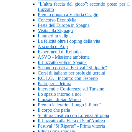
"L’altra faccia del gioco”: secondo posto per il
Luzzatto
Premio donato a Victoria Osagie
Concorso EconoMia
Festa dell'Europa in Spagna
Visita alla Zignago
I numeri in valigia
La felicità oltre i doping della vita
A scuola di App
Esperimenti di Robotica
ASVO - Missione ambiente
Il Luzzatto vola in Spagna
Secondo posto al Festival "Si riparte"
Corsi di italiano per profughi ucraini
P.C.T.O. - Incontro con l'esperto
Patto per la lettura
Interventi e Conferenze sul Turismo
Lo spazio intorno a noi
I mosaici di San Marco
Premio letterario "Lungo il fiume"
Il corpo che parla
Scrittura creativa con Lorenza Stroppa
Il Luzzatto alla Fiera di Sant'Andrea
Festival "Si Riparte" - Prima vittoria
Educazione stradale