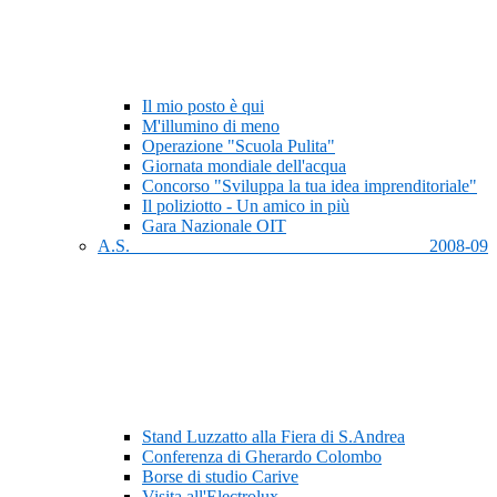
Il mio posto è qui
M'illumino di meno
Operazione "Scuola Pulita"
Giornata mondiale dell'acqua
Concorso "Sviluppa la tua idea imprenditoriale"
Il poliziotto - Un amico in più
Gara Nazionale OIT
A.S. 2008-09
Stand Luzzatto alla Fiera di S.Andrea
Conferenza di Gherardo Colombo
Borse di studio Carive
Visita all'Electrolux