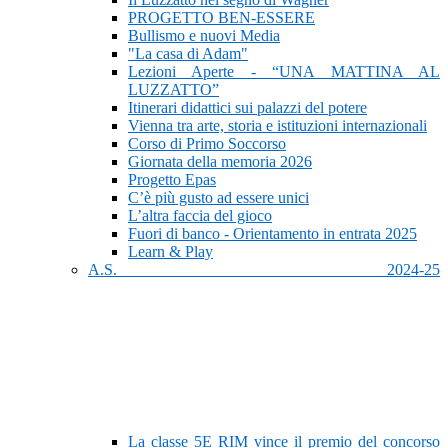
PROGETTO BEN-ESSERE
Bullismo e nuovi Media
"La casa di Adam"
Lezioni Aperte - “UNA MATTINA AL
LUZZATTO”
Itinerari didattici sui palazzi del potere
Vienna tra arte, storia e istituzioni internazionali
Corso di Primo Soccorso
Giornata della memoria 2026
Progetto Epas
C’è più gusto ad essere unici
L’altra faccia del gioco
Fuori di banco - Orientamento in entrata 2025
Learn & Play
A.S. 2024-25
La classe 5E RIM vince il premio del concorso