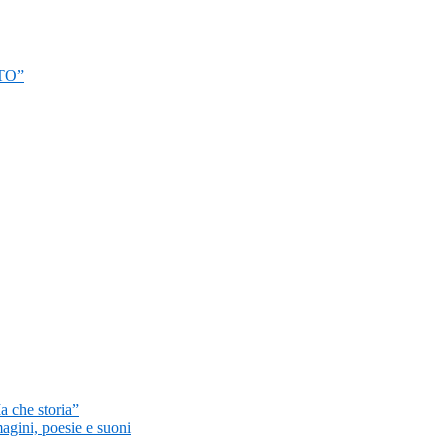
TO”
a che storia”
magini, poesie e suoni