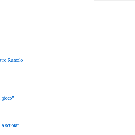
Teatro Russolo
l gioco"
 a scuola"