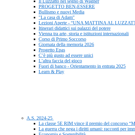
Il Luzzatto nel segno di Wagner
PROGETTO BEN-ESSERE
Bullismo e nuovi Media
"La casa di Adam"
Lezioni Aperte - “UNA MATTINA AL LUZZAT
Itinerari didattici sui palazzi del potere
Vienna tra arte, storia e istituzioni internazionali
Corso di Primo Soccorso
Giornata della memoria 2026
Progetto Epas
C’è più gusto ad essere unici
L’altra faccia del gioco
Fuori di banco - Orientamento in entrata 2025
Learn & Play
A.S. 2024-25
La classe 5E RIM vince il premio del concorso “M
La guerra che nega i diritti umani: racconti per im
Economia e Sostenibilità