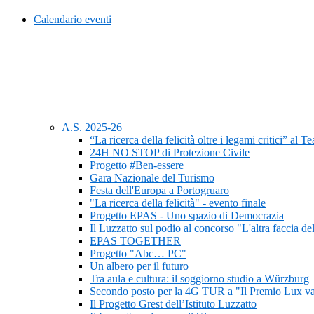
Calendario eventi
A.S. 2025-26
“La ricerca della felicità oltre i legami critici” al 
24H NO STOP di Protezione Civile
Progetto #Ben-essere
Gara Nazionale del Turismo
Festa dell'Europa a Portogruaro
"La ricerca della felicità" - evento finale
Progetto EPAS - Uno spazio di Democrazia
Il Luzzatto sul podio al concorso "L'altra faccia de
EPAS TOGETHER
Progetto "Abc… PC"
Un albero per il futuro
Tra aula e cultura: il soggiorno studio a Würzburg
Secondo posto per la 4G TUR a "Il Premio Lux va
Il Progetto Grest dell’Istituto Luzzatto