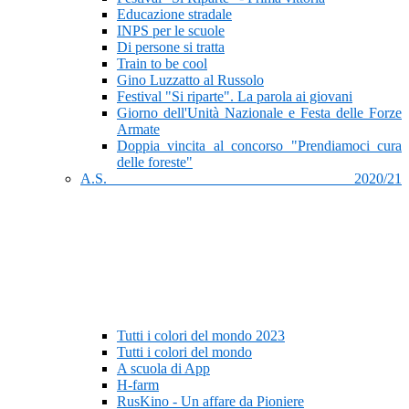
Educazione stradale
INPS per le scuole
Di persone si tratta
Train to be cool
Gino Luzzatto al Russolo
Festival "Si riparte". La parola ai giovani
Giorno dell'Unità Nazionale e Festa delle Forze
Armate
Doppia vincita al concorso "Prendiamoci cura
delle foreste"
A.S. 2020/21
Tutti i colori del mondo 2023
Tutti i colori del mondo
A scuola di App
H-farm
RusKino - Un affare da Pioniere