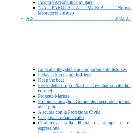
Incontro Areonautica militare
“LA PAROLA AL MURO!” - Nuovo
laboratorio artistico
A.S. 2022-23
Lotta alla illegalità e ai comportamenti distorsivi
Pedalata San Candido-Lienz
Keep the beat
Festa dell'Europa 2023 - Diventiamo cittadini
europei
Progetto Marless
Premio Consiglio Comunale: secondo premio
alla 1gtur
A scuola con la Protezione Civile
Ciaspolata a Piancavallo
Conferenza sulla libertà di stampa e di
espressione