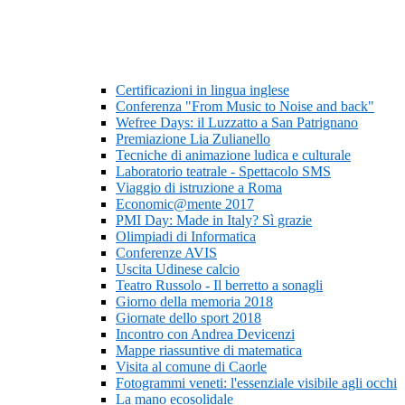
Certificazioni in lingua inglese
Conferenza "From Music to Noise and back"
Wefree Days: il Luzzatto a San Patrignano
Premiazione Lia Zulianello
Tecniche di animazione ludica e culturale
Laboratorio teatrale - Spettacolo SMS
Viaggio di istruzione a Roma
Economic@mente 2017
PMI Day: Made in Italy? Sì grazie
Olimpiadi di Informatica
Conferenze AVIS
Uscita Udinese calcio
Teatro Russolo - Il berretto a sonagli
Giorno della memoria 2018
Giornate dello sport 2018
Incontro con Andrea Devicenzi
Mappe riassuntive di matematica
Visita al comune di Caorle
Fotogrammi veneti: l'essenziale visibile agli occhi
La mano ecosolidale