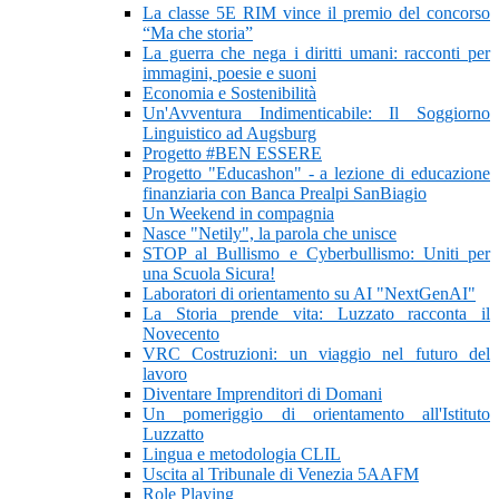
La classe 5E RIM vince il premio del concorso
“Ma che storia”
La guerra che nega i diritti umani: racconti per
immagini, poesie e suoni
Economia e Sostenibilità
Un'Avventura Indimenticabile: Il Soggiorno
Linguistico ad Augsburg
Progetto #BEN ESSERE
Progetto "Educashon" - a lezione di educazione
finanziaria con Banca Prealpi SanBiagio
Un Weekend in compagnia
Nasce "Netily", la parola che unisce
STOP al Bullismo e Cyberbullismo: Uniti per
una Scuola Sicura!
Laboratori di orientamento su AI "NextGenAI"
La Storia prende vita: Luzzato racconta il
Novecento
VRC Costruzioni: un viaggio nel futuro del
lavoro
Diventare Imprenditori di Domani
Un pomeriggio di orientamento all'Istituto
Luzzatto
Lingua e metodologia CLIL
Uscita al Tribunale di Venezia 5AAFM
Role Playing