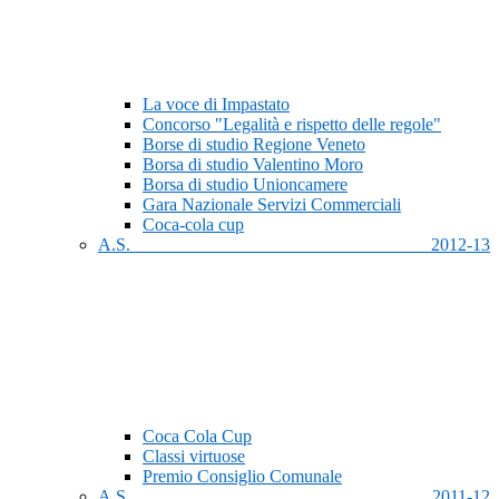
La voce di Impastato
Concorso "Legalità e rispetto delle regole"
Borse di studio Regione Veneto
Borsa di studio Valentino Moro
Borsa di studio Unioncamere
Gara Nazionale Servizi Commerciali
Coca-cola cup
A.S. 2012-13
Coca Cola Cup
Classi virtuose
Premio Consiglio Comunale
A.S. 2011-12