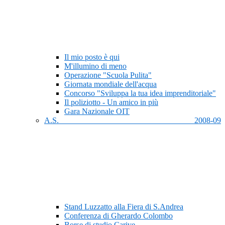
Il mio posto è qui
M'illumino di meno
Operazione "Scuola Pulita"
Giornata mondiale dell'acqua
Concorso "Sviluppa la tua idea imprenditoriale"
Il poliziotto - Un amico in più
Gara Nazionale OIT
A.S. 2008-09
Stand Luzzatto alla Fiera di S.Andrea
Conferenza di Gherardo Colombo
Borse di studio Carive