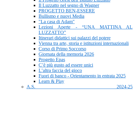
Il Luzzatto nel segno di Wagner
PROGETTO BEN-ESSERE
Bullismo e nuovi Media
"La casa di Adam"
Lezioni Aperte - “UNA MATTINA AL
LUZZATTO”
Itinerari didattici sui palazzi del potere
Vienna tra arte, storia e istituzioni internazionali
Corso di Primo Soccorso
Giornata della memoria 2026
Progetto Epas
C’è più gusto ad essere unici
L’altra faccia del gioco
Fuori di banco - Orientamento in entrata 2025
Learn & Play
A.S. 2024-25