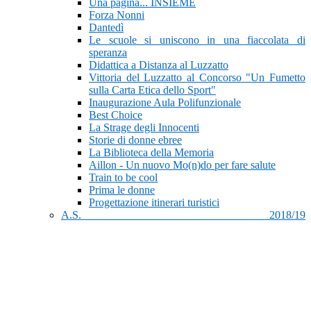
Una pagina... INSIEME
Forza Nonni
Dantedì
Le scuole si uniscono in una fiaccolata di
speranza
Didattica a Distanza al Luzzatto
Vittoria del Luzzatto al Concorso "Un Fumetto
sulla Carta Etica dello Sport"
Inaugurazione Aula Polifunzionale
Best Choice
La Strage degli Innocenti
Storie di donne ebree
La Biblioteca della Memoria
Aillon - Un nuovo Mo(n)do per fare salute
Train to be cool
Prima le donne
Progettazione itinerari turistici
A.S. 2018/19