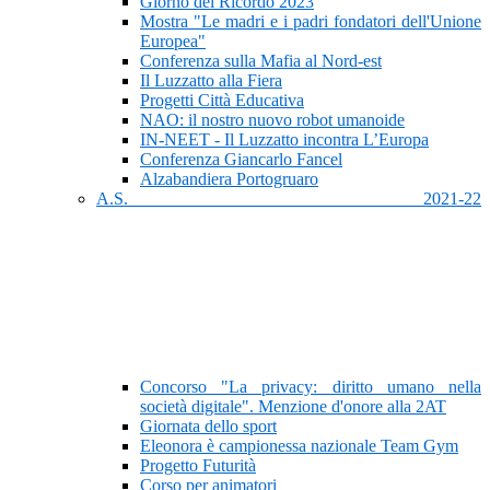
Giorno del Ricordo 2023
Mostra "Le madri e i padri fondatori dell'Unione
Europea"
Conferenza sulla Mafia al Nord-est
Il Luzzatto alla Fiera
Progetti Città Educativa
NAO: il nostro nuovo robot umanoide
IN-NEET - Il Luzzatto incontra L’Europa
Conferenza Giancarlo Fancel
Alzabandiera Portogruaro
A.S. 2021-22
Concorso "La privacy: diritto umano nella
società digitale". Menzione d'onore alla 2AT
Giornata dello sport
Eleonora è campionessa nazionale Team Gym
Progetto Futurità
Corso per animatori