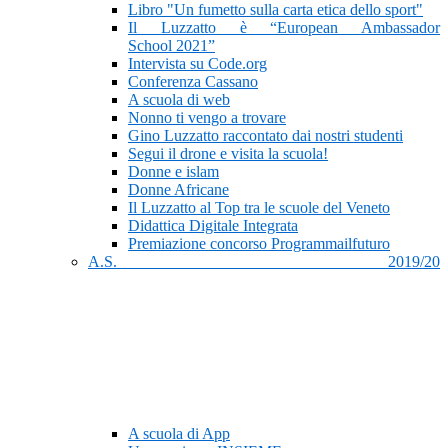
Libro "Un fumetto sulla carta etica dello sport"
Il Luzzatto è “European Ambassador
School 2021”
Intervista su Code.org
Conferenza Cassano
A scuola di web
Nonno ti vengo a trovare
Gino Luzzatto raccontato dai nostri studenti
Segui il drone e visita la scuola!
Donne e islam
Donne Africane
Il Luzzatto al Top tra le scuole del Veneto
Didattica Digitale Integrata
Premiazione concorso Programmailfuturo
A.S. 2019/20
A scuola di App