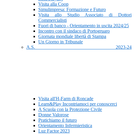
Visita alla Coop
Simulimpresa: Formazione e Futuro
Visita allo Studio Associato di Dottori
Commercialisti
Fuori di banco - Orientamento in uscita 2024/25
Incontro con il sindaco di Portogruaro
Giornata mondiale libertà di Stampa
Un Giorno in Tribunale
A.S. 2023-24
Visita all'H-Farm di Roncade
Learn&Play Incontriamoci per conoscerci
A Scuola con la Protezione Civile
Donne Valorose
Pratichiamo il futuro
Orientamento Infermieristica
Luz Factor 2023