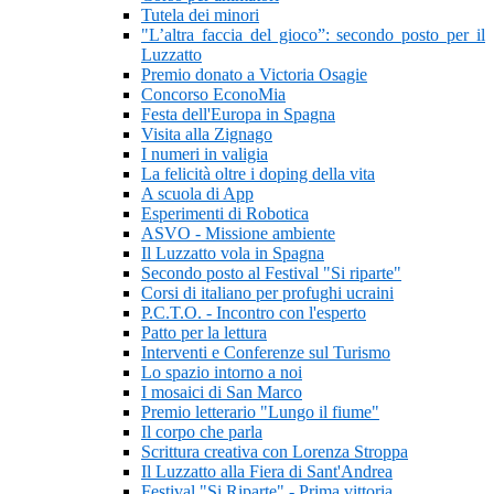
Tutela dei minori
"L’altra faccia del gioco”: secondo posto per il
Luzzatto
Premio donato a Victoria Osagie
Concorso EconoMia
Festa dell'Europa in Spagna
Visita alla Zignago
I numeri in valigia
La felicità oltre i doping della vita
A scuola di App
Esperimenti di Robotica
ASVO - Missione ambiente
Il Luzzatto vola in Spagna
Secondo posto al Festival "Si riparte"
Corsi di italiano per profughi ucraini
P.C.T.O. - Incontro con l'esperto
Patto per la lettura
Interventi e Conferenze sul Turismo
Lo spazio intorno a noi
I mosaici di San Marco
Premio letterario "Lungo il fiume"
Il corpo che parla
Scrittura creativa con Lorenza Stroppa
Il Luzzatto alla Fiera di Sant'Andrea
Festival "Si Riparte" - Prima vittoria