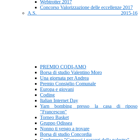
Webtrotter 2017
Concorso Valorizzazione delle eccellenze 2017
A.S. 2015-16
PREMIO CODI-AMO
Borsa di studio Valentino Moro
Una giornata per Andrea
Premio Consiglio Comunale
Europa e giovani
Coding
Italian Internet Day
Yarn bombing presso la casa di riposo
"Francescon"
Torneo Basket
Gruppo Odissea
Nonno ti vengo a trovare
Borsa di studio Concordia
Conferenza "Conosci i ragazzi della palestra"