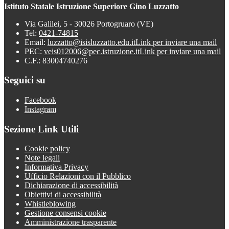
Istituto Statale Istruzione Superiore Gino Luzzatto
Via Galilei, 5 - 30026 Portogruaro (VE)
Tel:
0421-74815
Email:
luzzatto@isisluzzatto.edu.it
Link per inviare una mail
PEC:
veis012006@pec.istruzione.it
Link per inviare una mail
C.F.: 83004740276
Seguici su
Facebook
Instagram
Sezione Link Utili
Cookie policy
Note legali
Informativa Privacy
Ufficio Relazioni con il Pubblico
Dichiarazione di accessibilità
Obiettivi di accessibilità
Whistleblowing
Gestione consensi cookie
Amministrazione trasparente