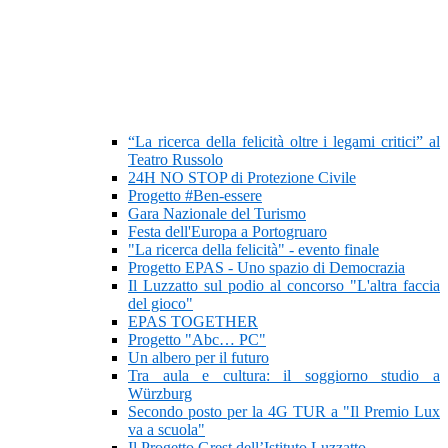
“La ricerca della felicità oltre i legami critici” al
Teatro Russolo
24H NO STOP di Protezione Civile
Progetto #Ben-essere
Gara Nazionale del Turismo
Festa dell'Europa a Portogruaro
"La ricerca della felicità" - evento finale
Progetto EPAS - Uno spazio di Democrazia
Il Luzzatto sul podio al concorso "L'altra faccia
del gioco"
EPAS TOGETHER
Progetto "Abc… PC"
Un albero per il futuro
Tra aula e cultura: il soggiorno studio a
Würzburg
Secondo posto per la 4G TUR a "Il Premio Lux
va a scuola"
Il Progetto Grest dell’Istituto Luzzatto