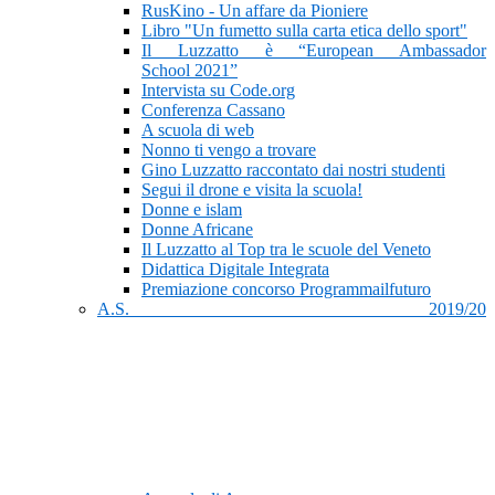
RusKino - Un affare da Pioniere
Libro "Un fumetto sulla carta etica dello sport"
Il Luzzatto è “European Ambassador
School 2021”
Intervista su Code.org
Conferenza Cassano
A scuola di web
Nonno ti vengo a trovare
Gino Luzzatto raccontato dai nostri studenti
Segui il drone e visita la scuola!
Donne e islam
Donne Africane
Il Luzzatto al Top tra le scuole del Veneto
Didattica Digitale Integrata
Premiazione concorso Programmailfuturo
A.S. 2019/20