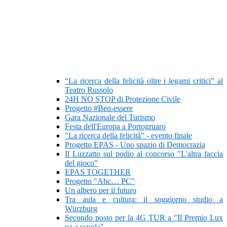
“La ricerca della felicità oltre i legami critici” al
Teatro Russolo
24H NO STOP di Protezione Civile
Progetto #Ben-essere
Gara Nazionale del Turismo
Festa dell'Europa a Portogruaro
"La ricerca della felicità" - evento finale
Progetto EPAS - Uno spazio di Democrazia
Il Luzzatto sul podio al concorso "L'altra faccia
del gioco"
EPAS TOGETHER
Progetto "Abc… PC"
Un albero per il futuro
Tra aula e cultura: il soggiorno studio a
Würzburg
Secondo posto per la 4G TUR a "Il Premio Lux
va a scuola"