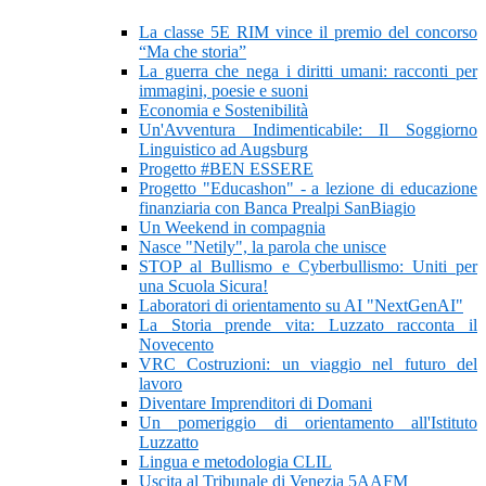
La classe 5E RIM vince il premio del concorso
“Ma che storia”
La guerra che nega i diritti umani: racconti per
immagini, poesie e suoni
Economia e Sostenibilità
Un'Avventura Indimenticabile: Il Soggiorno
Linguistico ad Augsburg
Progetto #BEN ESSERE
Progetto "Educashon" - a lezione di educazione
finanziaria con Banca Prealpi SanBiagio
Un Weekend in compagnia
Nasce "Netily", la parola che unisce
STOP al Bullismo e Cyberbullismo: Uniti per
una Scuola Sicura!
Laboratori di orientamento su AI "NextGenAI"
La Storia prende vita: Luzzato racconta il
Novecento
VRC Costruzioni: un viaggio nel futuro del
lavoro
Diventare Imprenditori di Domani
Un pomeriggio di orientamento all'Istituto
Luzzatto
Lingua e metodologia CLIL
Uscita al Tribunale di Venezia 5AAFM