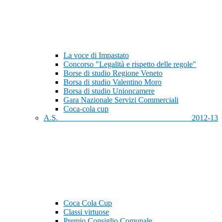
La voce di Impastato
Concorso "Legalità e rispetto delle regole"
Borse di studio Regione Veneto
Borsa di studio Valentino Moro
Borsa di studio Unioncamere
Gara Nazionale Servizi Commerciali
Coca-cola cup
A.S. 2012-13
Coca Cola Cup
Classi virtuose
Premio Consiglio Comunale