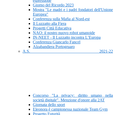
espressione
Giorno del Ricordo 2023
Mostra "Le madri e i padri fondatori dell'Unione
Europea"
Conferenza sulla Mafia al Nord-est
Il Luzzatto alla Fiera
Progetti Città Educativa
NAO: il nostro nuovo robot umanoide
IN-NEET - Il Luzzatto incontra L’Europa
Conferenza Giancarlo Fancel
Alzabandiera Portogruaro
A.S. 2021-22
Concorso "La privacy: diritto umano nella
società digitale". Menzione d'onore alla 2AT
Giornata dello sport
Eleonora è campionessa nazionale Team Gym
Progetto Futurità