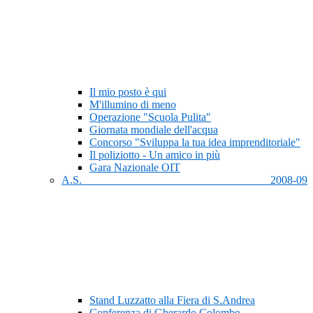
Il mio posto è qui
M'illumino di meno
Operazione "Scuola Pulita"
Giornata mondiale dell'acqua
Concorso "Sviluppa la tua idea imprenditoriale"
Il poliziotto - Un amico in più
Gara Nazionale OIT
A.S. 2008-09
Stand Luzzatto alla Fiera di S.Andrea
Conferenza di Gherardo Colombo