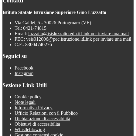
Contatti
Istituto Statale Istruzione Superiore Gino Luzzatto
Via Galilei, 5 - 30026 Portogruaro (VE)
Tel:
0421-74815
Email:
luzzatto@isisluzzatto.edu.it
Link per inviare una mail
PEC:
veis012006@pec.istruzione.it
Link per inviare una mail
C.F.: 83004740276
Seguici su
Facebook
Instagram
Sezione Link Utili
Cookie policy
Note legali
Informativa Privacy
Ufficio Relazioni con il Pubblico
Dichiarazione di accessibilità
Obiettivi di accessibilità
Whistleblowing
Gestione consensi cookie