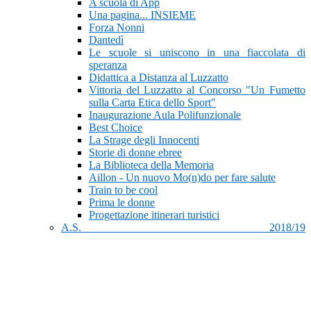
A scuola di App
Una pagina... INSIEME
Forza Nonni
Dantedì
Le scuole si uniscono in una fiaccolata di
speranza
Didattica a Distanza al Luzzatto
Vittoria del Luzzatto al Concorso "Un Fumetto
sulla Carta Etica dello Sport"
Inaugurazione Aula Polifunzionale
Best Choice
La Strage degli Innocenti
Storie di donne ebree
La Biblioteca della Memoria
Aillon - Un nuovo Mo(n)do per fare salute
Train to be cool
Prima le donne
Progettazione itinerari turistici
A.S. 2018/19