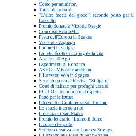
Corso per animatori
Tutela dei minori
"L’altra faccia del gioco”: secondo posto per il
Luzzatto
Premio donato a Victoria Osagie
Concorso EconoMia
Festa dell'Europa in Spagna
Visita alla Zignago
I numeri in valigia
La felicità oltre i doping della vita
A scuola di App
Esperimenti di Robotica
ASVO - Missione ambiente
Il Luzzatto vola in Spagna
Secondo posto al Festival "Si riparte"
Corsi di italiano per profughi ucraini
P.C.T.O. - Incontro con l'esperto
Patto per la lettura
Interventi e Conferenze sul Turismo
Lo spazio intorno a noi
I mosaici di San Marco
Premio letterario "Lungo il fiume"
Il corpo che parla
Scrittura creativa con Lorenza Stroppa
Il Luzzatto alla Fiera di Sant'Andrea