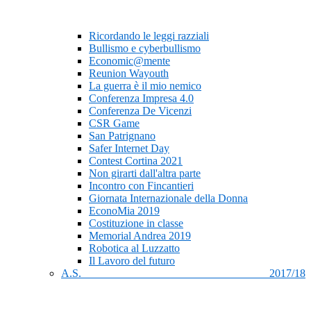
Ricordando le leggi razziali
Bullismo e cyberbullismo
Economic@mente
Reunion Wayouth
La guerra è il mio nemico
Conferenza Impresa 4.0
Conferenza De Vicenzi
CSR Game
San Patrignano
Safer Internet Day
Contest Cortina 2021
Non girarti dall'altra parte
Incontro con Fincantieri
Giornata Internazionale della Donna
EconoMia 2019
Costituzione in classe
Memorial Andrea 2019
Robotica al Luzzatto
Il Lavoro del futuro
A.S. 2017/18