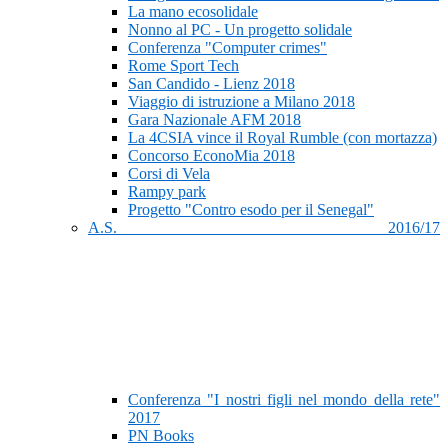
La mano ecosolidale
Nonno al PC - Un progetto solidale
Conferenza "Computer crimes"
Rome Sport Tech
San Candido - Lienz 2018
Viaggio di istruzione a Milano 2018
Gara Nazionale AFM 2018
La 4CSIA vince il Royal Rumble (con mortazza)
Concorso EconoMia 2018
Corsi di Vela
Rampy park
Progetto "Contro esodo per il Senegal"
A.S. 2016/17
Conferenza "I nostri figli nel mondo della rete"
2017
PN Books