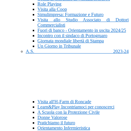
Role Playing
Visita alla Coop
Simulimpresa: Formazione e Futuro
Visita allo Studio Associato di Dottori
Commercialisti
Fuori di banco - Orientamento in uscita 2024/25
Incontro con il sindaco di Portogruaro
Giornata mondiale libertà di Stampa
Un Giorno in Tribunale
A.S. 2023-24
Visita all'H-Farm di Roncade
Learn&Play Incontriamoci per conoscerci
A Scuola con la Protezione Civile
Donne Valorose
Pratichiamo il futuro
Orientamento Infermieristica