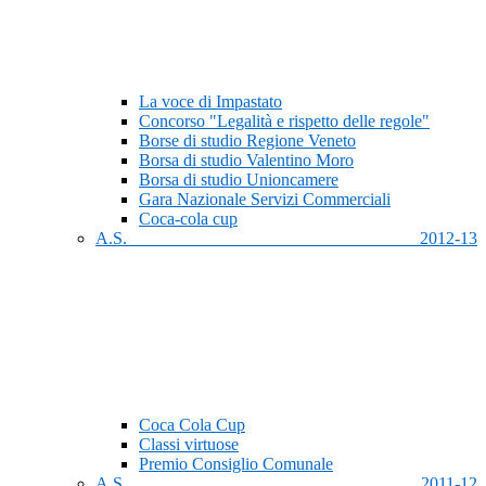
La voce di Impastato
Concorso "Legalità e rispetto delle regole"
Borse di studio Regione Veneto
Borsa di studio Valentino Moro
Borsa di studio Unioncamere
Gara Nazionale Servizi Commerciali
Coca-cola cup
A.S. 2012-13
Coca Cola Cup
Classi virtuose
Premio Consiglio Comunale
A.S. 2011-12