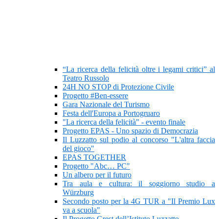
“La ricerca della felicità oltre i legami critici” al
Teatro Russolo
24H NO STOP di Protezione Civile
Progetto #Ben-essere
Gara Nazionale del Turismo
Festa dell'Europa a Portogruaro
"La ricerca della felicità" - evento finale
Progetto EPAS - Uno spazio di Democrazia
Il Luzzatto sul podio al concorso "L'altra faccia
del gioco"
EPAS TOGETHER
Progetto "Abc… PC"
Un albero per il futuro
Tra aula e cultura: il soggiorno studio a
Würzburg
Secondo posto per la 4G TUR a "Il Premio Lux
va a scuola"
Il Progetto Grest dell’Istituto Luzzatto