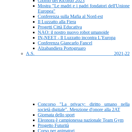
Giorno del Ricordo 2023
Mostra "Le madri e i padri fondatori dell'Unione
Europea"
Conferenza sulla Mafia al Nord-est
Il Luzzatto alla Fiera
Progetti Città Educativa
NAO: il nostro nuovo robot umanoide
IN-NEET - Il Luzzatto incontra L’Europa
Conferenza Giancarlo Fancel
Alzabandiera Portogruaro
A.S. 2021-22
Concorso "La privacy: diritto umano nella
società digitale". Menzione d'onore alla 2AT
Giornata dello sport
Eleonora è campionessa nazionale Team Gym
Progetto Futurità
Corso per animatori