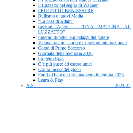
Il Luzzatto nel segno di Wagner
PROGETTO BEN-ESSERE
Bullismo e nuovi Media
"La casa di Adam"
Lezioni Aperte - “UNA MATTINA AL
LUZZATTO”
Itinerari didattici sui palazzi del potere
Vienna tra arte, storia e istituzioni internazionali
Corso di Primo Soccorso
Giornata della memoria 2026
Progetto Epas
C’è più gusto ad essere unici
L’altra faccia del gioco
Fuori di banco - Orientamento in entrata 2025
Learn & Play
A.S. 2024-25