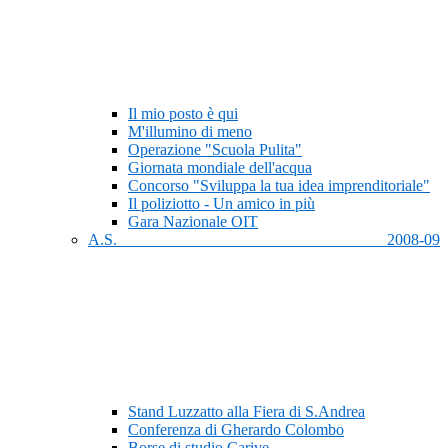
Il mio posto è qui
M'illumino di meno
Operazione "Scuola Pulita"
Giornata mondiale dell'acqua
Concorso "Sviluppa la tua idea imprenditoriale"
Il poliziotto - Un amico in più
Gara Nazionale OIT
A.S. 2008-09
Stand Luzzatto alla Fiera di S.Andrea
Conferenza di Gherardo Colombo
Borse di studio Carive