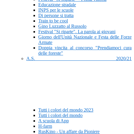
Educazione stradale
INPS per le scuole
Di persone si tratta
Train to be cool
Gino Luzzatto al Russolo
Festival "Si riparte". La parola ai giovani
Giorno dell'Unità Nazionale e Festa delle Forze
Armate
Doppia vincita al concorso "Prendiamoci cura
delle foreste"
A.S. 2020/21
Tutti i colori del mondo 2023
Tutti i colori del mondo
A scuola di App
H-farm
RusKino - Un affare da Pioniere