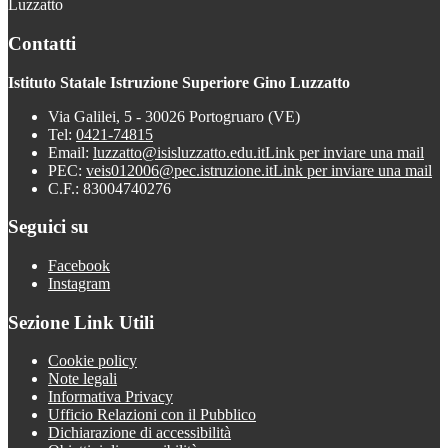
Luzzatto
Contatti
Istituto Statale Istruzione Superiore Gino Luzzatto
Via Galilei, 5 - 30026 Portogruaro (VE)
Tel:
0421-74815
Email:
luzzatto@isisluzzatto.edu.it
Link per inviare una mail
PEC:
veis012006@pec.istruzione.it
Link per inviare una mail
C.F.: 83004740276
Seguici su
Facebook
Instagram
Sezione Link Utili
Cookie policy
Note legali
Informativa Privacy
Ufficio Relazioni con il Pubblico
Dichiarazione di accessibilità