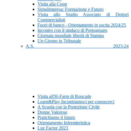
Visita alla Coop
Simulimpresa: Formazione e Futuro
Visita allo Studio Associato di Dottori
Commercialisti
Fuori di banco - Orientamento in uscita 2024/25
Incontro con il sindaco di Portogruaro
Giornata mondiale libertà di Stampa
Un Giorno in Tribunale
A.S. 2023-24
Visita all'H-Farm di Roncade
Learn&Play Incontriamoci per conoscerci
A Scuola con la Protezione Civile
Donne Valorose
Pratichiamo il futuro
Orientamento Infermieristica
Luz Factor 2023