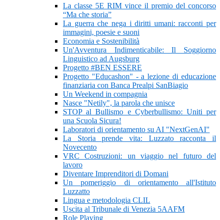
La classe 5E RIM vince il premio del concorso
“Ma che storia”
La guerra che nega i diritti umani: racconti per
immagini, poesie e suoni
Economia e Sostenibilità
Un'Avventura Indimenticabile: Il Soggiorno
Linguistico ad Augsburg
Progetto #BEN ESSERE
Progetto "Educashon" - a lezione di educazione
finanziaria con Banca Prealpi SanBiagio
Un Weekend in compagnia
Nasce "Netily", la parola che unisce
STOP al Bullismo e Cyberbullismo: Uniti per
una Scuola Sicura!
Laboratori di orientamento su AI "NextGenAI"
La Storia prende vita: Luzzato racconta il
Novecento
VRC Costruzioni: un viaggio nel futuro del
lavoro
Diventare Imprenditori di Domani
Un pomeriggio di orientamento all'Istituto
Luzzatto
Lingua e metodologia CLIL
Uscita al Tribunale di Venezia 5AAFM
Role Playing