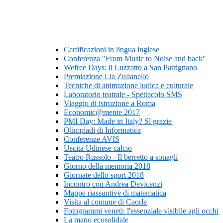
Certificazioni in lingua inglese
Conferenza "From Music to Noise and back"
Wefree Days: il Luzzatto a San Patrignano
Premiazione Lia Zulianello
Tecniche di animazione ludica e culturale
Laboratorio teatrale - Spettacolo SMS
Viaggio di istruzione a Roma
Economic@mente 2017
PMI Day: Made in Italy? Sì grazie
Olimpiadi di Informatica
Conferenze AVIS
Uscita Udinese calcio
Teatro Russolo - Il berretto a sonagli
Giorno della memoria 2018
Giornate dello sport 2018
Incontro con Andrea Devicenzi
Mappe riassuntive di matematica
Visita al comune di Caorle
Fotogrammi veneti: l'essenziale visibile agli occhi
La mano ecosolidale