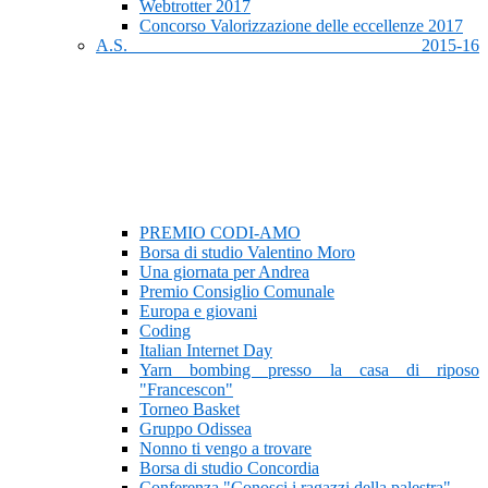
Webtrotter 2017
Concorso Valorizzazione delle eccellenze 2017
A.S. 2015-16
PREMIO CODI-AMO
Borsa di studio Valentino Moro
Una giornata per Andrea
Premio Consiglio Comunale
Europa e giovani
Coding
Italian Internet Day
Yarn bombing presso la casa di riposo
"Francescon"
Torneo Basket
Gruppo Odissea
Nonno ti vengo a trovare
Borsa di studio Concordia
Conferenza "Conosci i ragazzi della palestra"