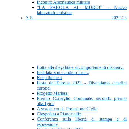
Incontro Areonautica militare
“LA PAROLA AL MURO!” - Nuovo
laboratorio artistico
A.S. 2022-23
Lotta alla illegalità e ai comportamenti distorsivi
Pedalata San Candido-Lienz
Keep the beat
Festa dell'Europa 2023 - Diventiamo cittadini
europei
Progetto Marless
Premio Consiglio Comunale: secondo premio
alla 1gtur
A scuola con la Protezione Civile
Ciaspolata a Piancavallo
Conferenza sulla libertà di stampa e di
espressione