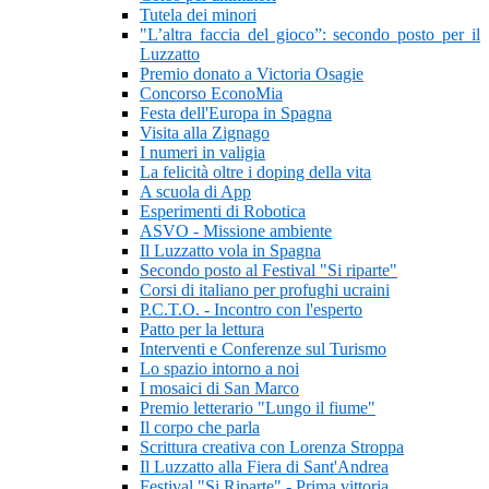
Tutela dei minori
"L’altra faccia del gioco”: secondo posto per il
Luzzatto
Premio donato a Victoria Osagie
Concorso EconoMia
Festa dell'Europa in Spagna
Visita alla Zignago
I numeri in valigia
La felicità oltre i doping della vita
A scuola di App
Esperimenti di Robotica
ASVO - Missione ambiente
Il Luzzatto vola in Spagna
Secondo posto al Festival "Si riparte"
Corsi di italiano per profughi ucraini
P.C.T.O. - Incontro con l'esperto
Patto per la lettura
Interventi e Conferenze sul Turismo
Lo spazio intorno a noi
I mosaici di San Marco
Premio letterario "Lungo il fiume"
Il corpo che parla
Scrittura creativa con Lorenza Stroppa
Il Luzzatto alla Fiera di Sant'Andrea
Festival "Si Riparte" - Prima vittoria