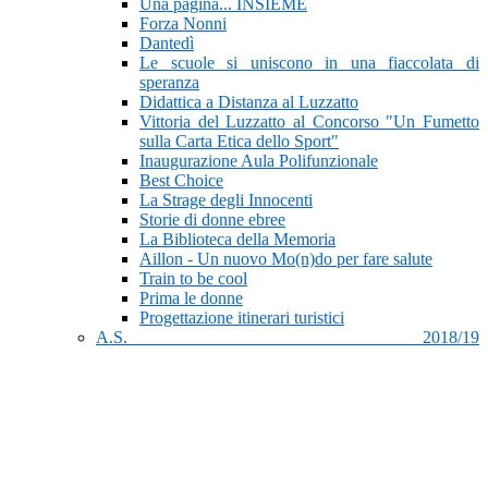
Una pagina... INSIEME
Forza Nonni
Dantedì
Le scuole si uniscono in una fiaccolata di
speranza
Didattica a Distanza al Luzzatto
Vittoria del Luzzatto al Concorso "Un Fumetto
sulla Carta Etica dello Sport"
Inaugurazione Aula Polifunzionale
Best Choice
La Strage degli Innocenti
Storie di donne ebree
La Biblioteca della Memoria
Aillon - Un nuovo Mo(n)do per fare salute
Train to be cool
Prima le donne
Progettazione itinerari turistici
A.S. 2018/19