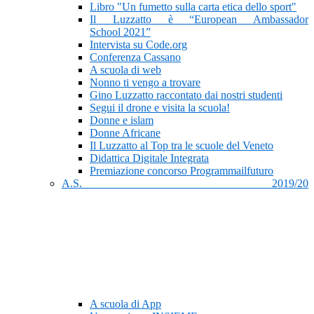
Libro "Un fumetto sulla carta etica dello sport"
Il Luzzatto è “European Ambassador
School 2021”
Intervista su Code.org
Conferenza Cassano
A scuola di web
Nonno ti vengo a trovare
Gino Luzzatto raccontato dai nostri studenti
Segui il drone e visita la scuola!
Donne e islam
Donne Africane
Il Luzzatto al Top tra le scuole del Veneto
Didattica Digitale Integrata
Premiazione concorso Programmailfuturo
A.S. 2019/20
A scuola di App