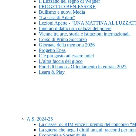
Il Luzzatto nel segno di Wagner
PROGETTO BEN-ESSERE
Bullismo e nuovi Media
"La casa di Adam"
Lezioni Aperte - “UNA MATTINA AL LUZZAT
Itinerari didattici sui palazzi del potere
Vienna tra arte, storia e istituzioni internazionali
Corso di Primo Soccorso
Giornata della memoria 2026
Progetto Epas
C’è più gusto ad essere unici
L’altra faccia del gioco
Fuori di banco - Orientamento in entrata 2025
Learn & Play
A.S. 2024-25
La classe 5E RIM vince il premio del concorso “M
La guerra che nega i diritti umani: racconti per im
Economia e Sostenibilità