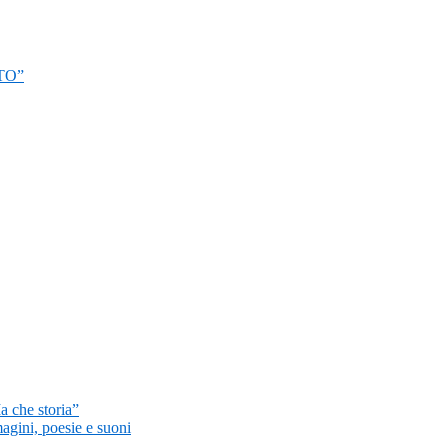
TO”
a che storia”
magini, poesie e suoni