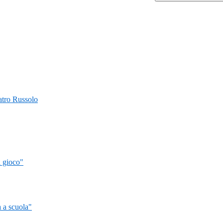
Teatro Russolo
l gioco"
 a scuola"