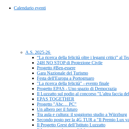
Calendario eventi
A.S. 2025-26
“La ricerca della felicità oltre i legami critici” al 
24H NO STOP di Protezione Civile
Progetto #Ben-essere
Gara Nazionale del Turismo
Festa dell'Europa a Portogruaro
"La ricerca della felicità" - evento finale
Progetto EPAS - Uno spazio di Democrazia
Il Luzzatto sul podio al concorso "L'altra faccia de
EPAS TOGETHER
Progetto "Abc… PC"
Un albero per il futuro
Tra aula e cultura: il soggiorno studio a Würzburg
Secondo posto per la 4G TUR a "Il Premio Lux va
Il Progetto Grest dell’Istituto Luzzatto