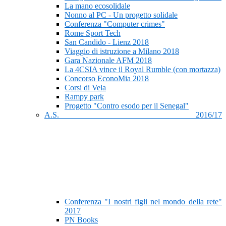
La mano ecosolidale
Nonno al PC - Un progetto solidale
Conferenza "Computer crimes"
Rome Sport Tech
San Candido - Lienz 2018
Viaggio di istruzione a Milano 2018
Gara Nazionale AFM 2018
La 4CSIA vince il Royal Rumble (con mortazza)
Concorso EconoMia 2018
Corsi di Vela
Rampy park
Progetto "Contro esodo per il Senegal"
A.S. 2016/17
Conferenza "I nostri figli nel mondo della rete"
2017
PN Books