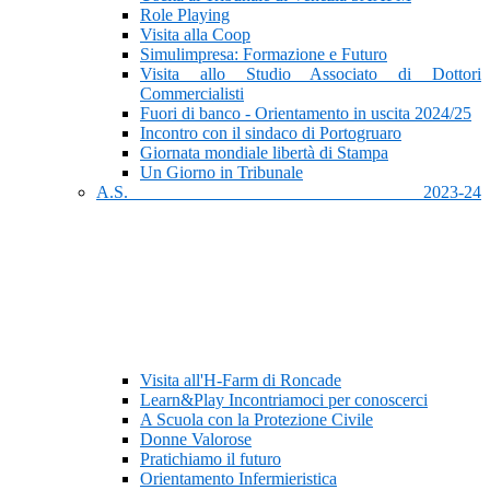
Role Playing
Visita alla Coop
Simulimpresa: Formazione e Futuro
Visita allo Studio Associato di Dottori
Commercialisti
Fuori di banco - Orientamento in uscita 2024/25
Incontro con il sindaco di Portogruaro
Giornata mondiale libertà di Stampa
Un Giorno in Tribunale
A.S. 2023-24
Visita all'H-Farm di Roncade
Learn&Play Incontriamoci per conoscerci
A Scuola con la Protezione Civile
Donne Valorose
Pratichiamo il futuro
Orientamento Infermieristica