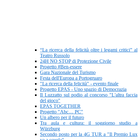
“La ricerca della felicità oltre i legami critici” al
Teatro Russolo
24H NO STOP di Protezione Civile
Progetto #Ben-essere
Gara Nazionale del Turismo
Festa dell'Europa a Portogruaro
"La ricerca della felicità" - evento finale
Progetto EPAS - Uno spazio di Democrazia
Il Luzzatto sul podio al concorso "L'altra faccia
del gioco"
EPAS TOGETHER
Progetto "Abc… PC"
Un albero per il futuro
Tra aula e cultura: il soggiorno studio a
Würzburg
Secondo posto per la 4G TUR a "Il Premio Lux
va a scuola"