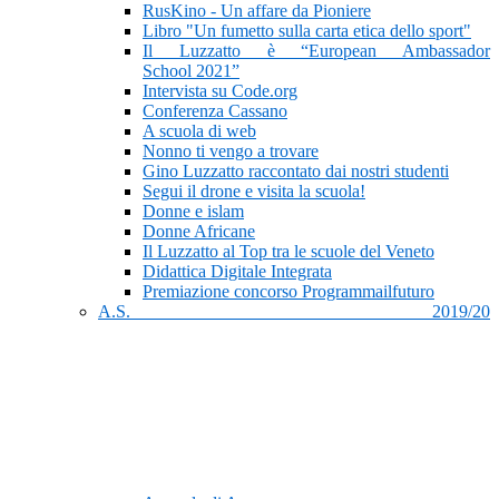
RusKino - Un affare da Pioniere
Libro "Un fumetto sulla carta etica dello sport"
Il Luzzatto è “European Ambassador
School 2021”
Intervista su Code.org
Conferenza Cassano
A scuola di web
Nonno ti vengo a trovare
Gino Luzzatto raccontato dai nostri studenti
Segui il drone e visita la scuola!
Donne e islam
Donne Africane
Il Luzzatto al Top tra le scuole del Veneto
Didattica Digitale Integrata
Premiazione concorso Programmailfuturo
A.S. 2019/20