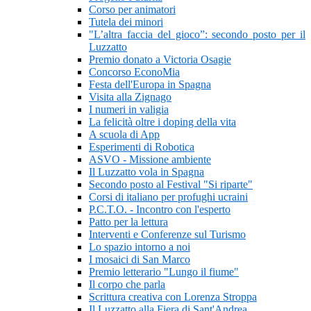
Corso per animatori
Tutela dei minori
"L’altra faccia del gioco”: secondo posto per il
Luzzatto
Premio donato a Victoria Osagie
Concorso EconoMia
Festa dell'Europa in Spagna
Visita alla Zignago
I numeri in valigia
La felicità oltre i doping della vita
A scuola di App
Esperimenti di Robotica
ASVO - Missione ambiente
Il Luzzatto vola in Spagna
Secondo posto al Festival "Si riparte"
Corsi di italiano per profughi ucraini
P.C.T.O. - Incontro con l'esperto
Patto per la lettura
Interventi e Conferenze sul Turismo
Lo spazio intorno a noi
I mosaici di San Marco
Premio letterario "Lungo il fiume"
Il corpo che parla
Scrittura creativa con Lorenza Stroppa
Il Luzzatto alla Fiera di Sant'Andrea