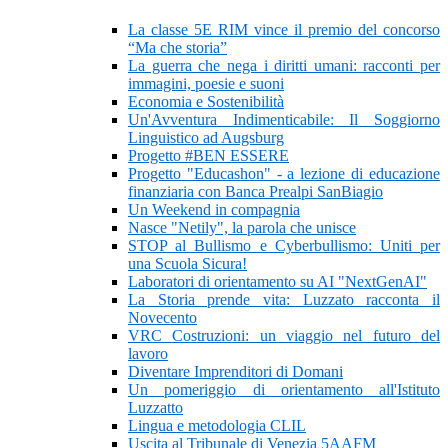
La classe 5E RIM vince il premio del concorso
“Ma che storia”
La guerra che nega i diritti umani: racconti per
immagini, poesie e suoni
Economia e Sostenibilità
Un'Avventura Indimenticabile: Il Soggiorno
Linguistico ad Augsburg
Progetto #BEN ESSERE
Progetto "Educashon" - a lezione di educazione
finanziaria con Banca Prealpi SanBiagio
Un Weekend in compagnia
Nasce "Netily", la parola che unisce
STOP al Bullismo e Cyberbullismo: Uniti per
una Scuola Sicura!
Laboratori di orientamento su AI "NextGenAI"
La Storia prende vita: Luzzato racconta il
Novecento
VRC Costruzioni: un viaggio nel futuro del
lavoro
Diventare Imprenditori di Domani
Un pomeriggio di orientamento all'Istituto
Luzzatto
Lingua e metodologia CLIL
Uscita al Tribunale di Venezia 5AAFM