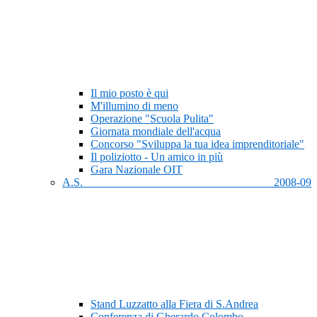
Il mio posto è qui
M'illumino di meno
Operazione "Scuola Pulita"
Giornata mondiale dell'acqua
Concorso "Sviluppa la tua idea imprenditoriale"
Il poliziotto - Un amico in più
Gara Nazionale OIT
A.S. 2008-09
Stand Luzzatto alla Fiera di S.Andrea
Conferenza di Gherardo Colombo