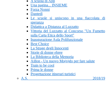
A scuola di App
Una pagina... INSIEME
Forza Nonni
Dantedì
Le scuole si uniscono in una fiaccolata di
speranza
Didattica a Distanza al Luzzatto
Vittoria del Luzzatto al Concorso "Un Fumetto
sulla Carta Etica dello Sport"
Inaugurazione Aula Polifunzionale
Best Choice
La Strage degli Innocenti
Storie di donne ebree
La Biblioteca della Memoria
Aillon - Un nuovo Mo(n)do per fare salute
Train to be cool
Prima le donne
Progettazione itinerari turistici
A.S. 2018/19