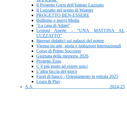
Il Progetto Grest dell’Istituto Luzzatto
Il Luzzatto nel segno di Wagner
PROGETTO BEN-ESSERE
Bullismo e nuovi Media
"La casa di Adam"
Lezioni Aperte - “UNA MATTINA AL
LUZZATTO”
Itinerari didattici sui palazzi del potere
Vienna tra arte, storia e istituzioni internazionali
Corso di Primo Soccorso
Giornata della memoria 2026
Progetto Epas
C’è più gusto ad essere unici
L’altra faccia del gioco
Fuori di banco - Orientamento in entrata 2025
Learn & Play
A.S. 2024-25