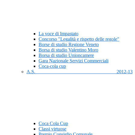
La voce di Impastato
Concorso "Legalità e rispetto delle regole"
Borse di studio Regione Veneto
Borsa di studio Valentino Moro
Borsa di studio Unioncamere
Gara Nazionale Servizi Commerciali
Coca-cola cup
A.S. 2012-13
Coca Cola Cup
Classi virtuose
Premio Consiglio Comunale