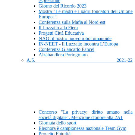
espressione
Giorno del Ricordo 2023
Mostra "Le madri e i padri fondatori dell'Unione
Europea"
Conferenza sulla Mafia al Nord-est
Il Luzzatto alla Fiera
Progetti Città Educativa
NAO: il nostro nuovo robot umanoide
IN-NEET - Il Luzzatto incontra L’Europa
Conferenza Giancarlo Fancel
Alzabandiera Portogruaro
A.S. 2021-22
Concorso "La privacy: diritto umano nella
società digitale". Menzione d'onore alla 2AT
Giornata dello sport
Eleonora è campionessa nazionale Team Gym
Progetto Futurità