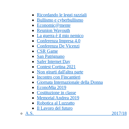
Ricordando le leggi razziali
Bullismo e cyberbullismo
Economic@mente
Reunion Wayouth
La guerra è il mio nemico
Conferenza Impresa 4.0
Conferenza De Vicenzi
CSR Game
San Patrignano
Safer Internet Day
Contest Cortina 2021
Non girarti dall'altra parte
Incontro con Fincantieri
Giornata Internazionale della Donna
EconoMia 2019
Costituzione in classe
Memorial Andrea 2019
Robotica al Luzzatto
Il Lavoro del futuro
A.S. 2017/18