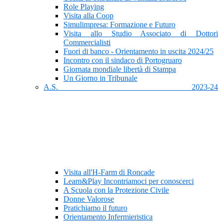
Role Playing
Visita alla Coop
Simulimpresa: Formazione e Futuro
Visita allo Studio Associato di Dottori
Commercialisti
Fuori di banco - Orientamento in uscita 2024/25
Incontro con il sindaco di Portogruaro
Giornata mondiale libertà di Stampa
Un Giorno in Tribunale
A.S. 2023-24
Visita all'H-Farm di Roncade
Learn&Play Incontriamoci per conoscerci
A Scuola con la Protezione Civile
Donne Valorose
Pratichiamo il futuro
Orientamento Infermieristica