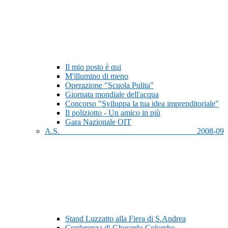
Il mio posto è qui
M'illumino di meno
Operazione "Scuola Pulita"
Giornata mondiale dell'acqua
Concorso "Sviluppa la tua idea imprenditoriale"
Il poliziotto - Un amico in più
Gara Nazionale OIT
A.S. 2008-09
Stand Luzzatto alla Fiera di S.Andrea
Conferenza di Gherardo Colombo