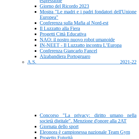
espressione
Giorno del Ricordo 2023
Mostra "Le madri e i padri fondatori dell'Unione
Europea"
Conferenza sulla Mafia al Nord-est
Il Luzzatto alla Fiera
Progetti Città Educativa
NAO: il nostro nuovo robot umanoide
IN-NEET - Il Luzzatto incontra L’Europa
Conferenza Giancarlo Fancel
Alzabandiera Portogruaro
A.S. 2021-22
Concorso "La privacy: diritto umano nella
società digitale". Menzione d'onore alla 2AT
Giornata dello sport
Eleonora è campionessa nazionale Team Gym
Progetto Futurità