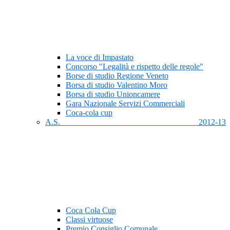
La voce di Impastato
Concorso "Legalità e rispetto delle regole"
Borse di studio Regione Veneto
Borsa di studio Valentino Moro
Borsa di studio Unioncamere
Gara Nazionale Servizi Commerciali
Coca-cola cup
A.S. 2012-13
Coca Cola Cup
Classi virtuose
Premio Consiglio Comunale