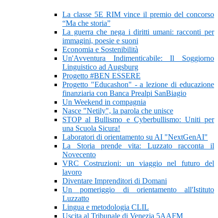
La classe 5E RIM vince il premio del concorso
“Ma che storia”
La guerra che nega i diritti umani: racconti per
immagini, poesie e suoni
Economia e Sostenibilità
Un'Avventura Indimenticabile: Il Soggiorno
Linguistico ad Augsburg
Progetto #BEN ESSERE
Progetto "Educashon" - a lezione di educazione
finanziaria con Banca Prealpi SanBiagio
Un Weekend in compagnia
Nasce "Netily", la parola che unisce
STOP al Bullismo e Cyberbullismo: Uniti per
una Scuola Sicura!
Laboratori di orientamento su AI "NextGenAI"
La Storia prende vita: Luzzato racconta il
Novecento
VRC Costruzioni: un viaggio nel futuro del
lavoro
Diventare Imprenditori di Domani
Un pomeriggio di orientamento all'Istituto
Luzzatto
Lingua e metodologia CLIL
Uscita al Tribunale di Venezia 5AAFM