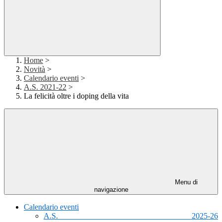
Home
>
Novità
>
Calendario eventi
>
A.S. 2021-22
>
La felicità oltre i doping della vita
Menu di
navigazione
Calendario eventi
A.S. 2025-26