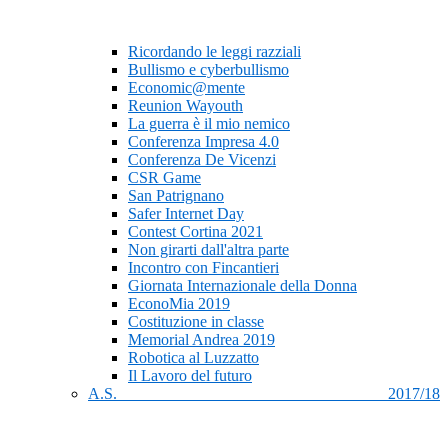
Ricordando le leggi razziali
Bullismo e cyberbullismo
Economic@mente
Reunion Wayouth
La guerra è il mio nemico
Conferenza Impresa 4.0
Conferenza De Vicenzi
CSR Game
San Patrignano
Safer Internet Day
Contest Cortina 2021
Non girarti dall'altra parte
Incontro con Fincantieri
Giornata Internazionale della Donna
EconoMia 2019
Costituzione in classe
Memorial Andrea 2019
Robotica al Luzzatto
Il Lavoro del futuro
A.S. 2017/18