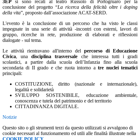
3EP
si sono recati al teatro Russolo di Portogruaro per la
conclusione del progetto “
La ricerca della felicità oltre i doping
della vita
”, proposto dall’associazione ACAT-SERD.
L'evento è la conclusione di un percorso che ha visto le classi
impegnate in una serie di attività -incontri con esterni, lavori di
gruppo, ricerche in rete, produzione di elaborati e riflessioni
dialogate - sul tema.
Le attività rientravano all'interno del
percorso di Educazione
Civica
, una
disciplina trasversale
che interessa tutti i gradi
scolastici, a partire dalla scuola dell’Infanzia fino alla scuola
secondaria di II grado e che ruota intorno a
tre nuclei tematici
principali:
COSTITUZIONE, diritto (nazionale e internazionale),
legalità e solidarietà
SVILUPPO SOSTENIBILE, educazione ambientale,
conoscenza e tutela del patrimonio e del territorio
CITTADINANZA DIGITALE.
Notizie
Questo sito o gli strumenti terzi da questo utilizzati si avvalgono di
cookie necessari al funzionamento ed utili alle finalità illustrate nella
COOKIE POLICY
.