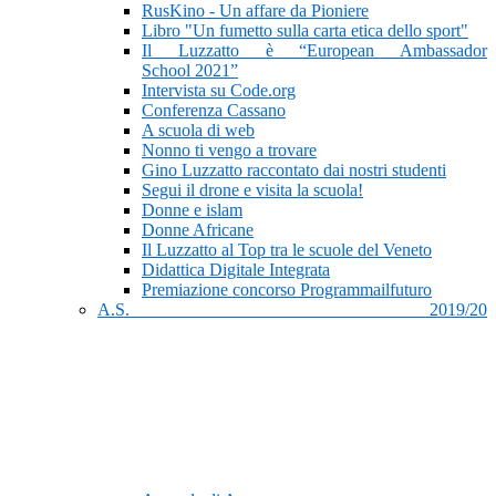
RusKino - Un affare da Pioniere
Libro "Un fumetto sulla carta etica dello sport"
Il Luzzatto è “European Ambassador
School 2021”
Intervista su Code.org
Conferenza Cassano
A scuola di web
Nonno ti vengo a trovare
Gino Luzzatto raccontato dai nostri studenti
Segui il drone e visita la scuola!
Donne e islam
Donne Africane
Il Luzzatto al Top tra le scuole del Veneto
Didattica Digitale Integrata
Premiazione concorso Programmailfuturo
A.S. 2019/20