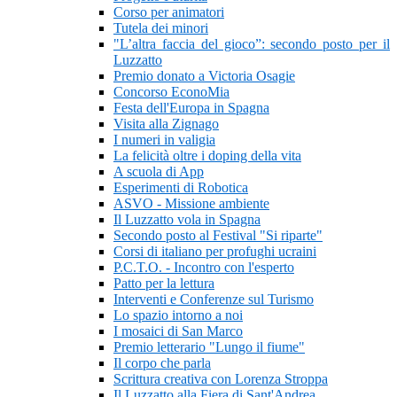
Corso per animatori
Tutela dei minori
"L’altra faccia del gioco”: secondo posto per il
Luzzatto
Premio donato a Victoria Osagie
Concorso EconoMia
Festa dell'Europa in Spagna
Visita alla Zignago
I numeri in valigia
La felicità oltre i doping della vita
A scuola di App
Esperimenti di Robotica
ASVO - Missione ambiente
Il Luzzatto vola in Spagna
Secondo posto al Festival "Si riparte"
Corsi di italiano per profughi ucraini
P.C.T.O. - Incontro con l'esperto
Patto per la lettura
Interventi e Conferenze sul Turismo
Lo spazio intorno a noi
I mosaici di San Marco
Premio letterario "Lungo il fiume"
Il corpo che parla
Scrittura creativa con Lorenza Stroppa
Il Luzzatto alla Fiera di Sant'Andrea