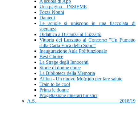
A scuola di App
Una pagina... INSIEME
Forza Nonni
Dantedì
Le scuole si uniscono in una fiaccolata di
speranza
Didattica a Distanza al Luzzatto
Vittoria del Luzzatto al Concorso "Un Fumetto
sulla Carta Etica dello Sport"
Inaugurazione Aula Polifunzionale
Best Choice
La Strage degli Innocenti
Storie di donne ebree
La Biblioteca della Memoria
Aillon - Un nuovo Mo(n)do per fare salute
Train to be cool
Prima le donne
Progettazione itinerari turistici
A.S. 2018/19