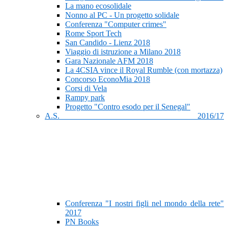
La mano ecosolidale
Nonno al PC - Un progetto solidale
Conferenza "Computer crimes"
Rome Sport Tech
San Candido - Lienz 2018
Viaggio di istruzione a Milano 2018
Gara Nazionale AFM 2018
La 4CSIA vince il Royal Rumble (con mortazza)
Concorso EconoMia 2018
Corsi di Vela
Rampy park
Progetto "Contro esodo per il Senegal"
A.S. 2016/17
Conferenza "I nostri figli nel mondo della rete"
2017
PN Books