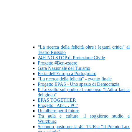
“La ricerca della felicità oltre i legami critici” al
Teatro Russolo
24H NO STOP di Protezione Civile
Progetto #Ben-essere
Gara Nazionale del Turismo
Festa dell'Europa a Portogruaro
"La ricerca della felicità" - evento finale
Progetto EPAS - Uno spazio di Democrazia
Il Luzzatto sul podio al concorso "L'altra faccia
del gioco"
EPAS TOGETHER
Progetto "Abc… PC"
Un albero per il futuro
Tra aula e cultura: il soggiorno studio a
Würzburg
Secondo posto per la 4G TUR a "Il Premio Lux
va a scuola"