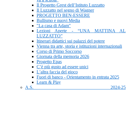
Il Progetto Grest dell’Istituto Luzzatto
Il Luzzatto nel segno di Wagner
PROGETTO BEN-ESSERE
Bullismo e nuovi Media
"La casa di Adam"
Lezioni Aperte - “UNA MATTINA AL
LUZZATTO”
Itinerari didattici sui palazzi del potere
Vienna tra arte, storia e istituzioni internazionali
Corso di Primo Soccorso
Giornata della memoria 2026
Progetto Epas
C’è più gusto ad essere unici
L’altra faccia del gioco
Fuori di banco - Orientamento in entrata 2025
Learn & Play
A.S. 2024-25