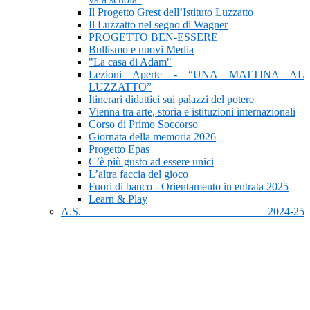
Il Progetto Grest dell’Istituto Luzzatto
Il Luzzatto nel segno di Wagner
PROGETTO BEN-ESSERE
Bullismo e nuovi Media
"La casa di Adam"
Lezioni Aperte - “UNA MATTINA AL
LUZZATTO”
Itinerari didattici sui palazzi del potere
Vienna tra arte, storia e istituzioni internazionali
Corso di Primo Soccorso
Giornata della memoria 2026
Progetto Epas
C’è più gusto ad essere unici
L’altra faccia del gioco
Fuori di banco - Orientamento in entrata 2025
Learn & Play
A.S. 2024-25