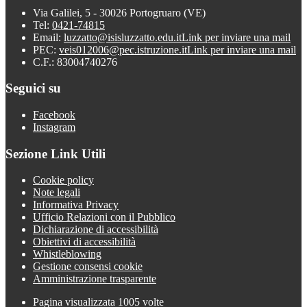
Via Galilei, 5 - 30026 Portogruaro (VE)
Tel:
0421-74815
Email:
luzzatto@isisluzzatto.edu.it
Link per inviare una mail
PEC:
veis012006@pec.istruzione.it
Link per inviare una mail
C.F.: 83004740276
Seguici su
Facebook
Instagram
Sezione Link Utili
Cookie policy
Note legali
Informativa Privacy
Ufficio Relazioni con il Pubblico
Dichiarazione di accessibilità
Obiettivi di accessibilità
Whistleblowing
Gestione consensi cookie
Amministrazione trasparente
Pagina visualizzata
1005
volte