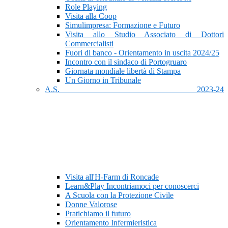
Role Playing
Visita alla Coop
Simulimpresa: Formazione e Futuro
Visita allo Studio Associato di Dottori
Commercialisti
Fuori di banco - Orientamento in uscita 2024/25
Incontro con il sindaco di Portogruaro
Giornata mondiale libertà di Stampa
Un Giorno in Tribunale
A.S. 2023-24
Visita all'H-Farm di Roncade
Learn&Play Incontriamoci per conoscerci
A Scuola con la Protezione Civile
Donne Valorose
Pratichiamo il futuro
Orientamento Infermieristica