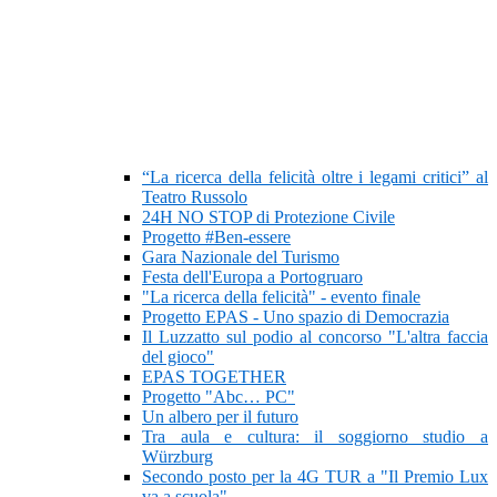
“La ricerca della felicità oltre i legami critici” al
Teatro Russolo
24H NO STOP di Protezione Civile
Progetto #Ben-essere
Gara Nazionale del Turismo
Festa dell'Europa a Portogruaro
"La ricerca della felicità" - evento finale
Progetto EPAS - Uno spazio di Democrazia
Il Luzzatto sul podio al concorso "L'altra faccia
del gioco"
EPAS TOGETHER
Progetto "Abc… PC"
Un albero per il futuro
Tra aula e cultura: il soggiorno studio a
Würzburg
Secondo posto per la 4G TUR a "Il Premio Lux
va a scuola"