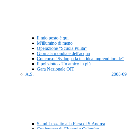
Il mio posto è qui
M'illumino di meno
Operazione "Scuola Pulita"
Giornata mondiale dell'acqua
Concorso "Sviluppa la tua idea imprenditoriale"
Il poliziotto - Un amico in più
Gara Nazionale OIT
A.S. 2008-09
Stand Luzzatto alla Fiera di S.Andrea
Conferenza di Gherardo Colombo