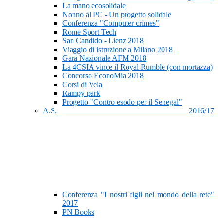
La mano ecosolidale
Nonno al PC - Un progetto solidale
Conferenza "Computer crimes"
Rome Sport Tech
San Candido - Lienz 2018
Viaggio di istruzione a Milano 2018
Gara Nazionale AFM 2018
La 4CSIA vince il Royal Rumble (con mortazza)
Concorso EconoMia 2018
Corsi di Vela
Rampy park
Progetto "Contro esodo per il Senegal"
A.S. 2016/17
Conferenza "I nostri figli nel mondo della rete"
2017
PN Books