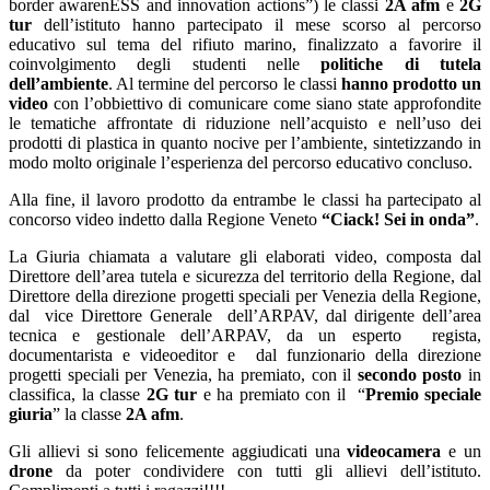
border awarenESS and innovation actions”) le classi
2A afm
e
2G
tur
dell’istituto hanno partecipato il mese scorso al percorso
educativo sul tema del rifiuto marino, finalizzato a favorire il
coinvolgimento degli studenti nelle
politiche di tutela
dell’ambiente
. Al termine del percorso le classi
hanno prodotto un
video
con l’obbiettivo di comunicare come siano state approfondite
le tematiche affrontate di riduzione nell’acquisto e nell’uso dei
prodotti di plastica in quanto nocive per l’ambiente, sintetizzando in
modo molto originale l’esperienza del percorso educativo concluso.
Alla fine, il lavoro prodotto da entrambe le classi ha partecipato al
concorso video indetto dalla Regione Veneto
“Ciack! Sei in onda”
.
La Giuria chiamata a valutare gli elaborati video, composta dal
Direttore dell’area tutela e sicurezza del territorio della Regione, dal
Direttore della direzione progetti speciali per Venezia della Regione,
dal vice Direttore Generale dell’ARPAV, dal dirigente dell’area
tecnica e gestionale dell’ARPAV, da un esperto regista,
documentarista e videoeditor e dal funzionario della direzione
progetti speciali per Venezia, ha premiato, con il
secondo posto
in
classifica, la classe
2G tur
e ha premiato con il “
Premio speciale
giuria
” la classe
2A afm
.
Gli allievi si sono felicemente aggiudicati una
videocamera
e un
drone
da poter condividere con tutti gli allievi dell’istituto.