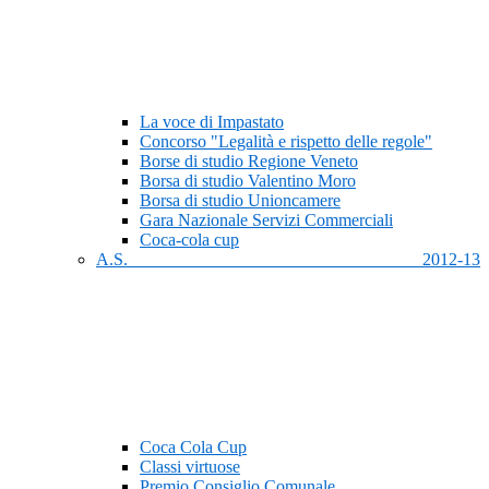
La voce di Impastato
Concorso "Legalità e rispetto delle regole"
Borse di studio Regione Veneto
Borsa di studio Valentino Moro
Borsa di studio Unioncamere
Gara Nazionale Servizi Commerciali
Coca-cola cup
A.S. 2012-13
Coca Cola Cup
Classi virtuose
Premio Consiglio Comunale