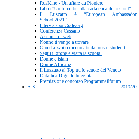
RusKino - Un affare da Pioniere
Libro "Un fumetto sulla carta etica dello sport"
Il Luzzatto è “European Ambassador
School 2021”
Intervista su Code.org
Conferenza Cassano
A scuola di web
Nonno ti vengo a trovare
Gino Luzzatto raccontato dai nostri studenti
Segui il drone e visita la scuola!
Donne e islam
Donne Africane
Il Luzzatto al Top tra le scuole del Veneto
Didattica Digitale Integrata
Premiazione concorso Programmailfuturo
A.S. 2019/20