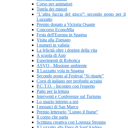
Corso per animatori
Tutela dei minori
"L’altra faccia del gioco”: secondo posto per il
Luzzatto
Premio donato a Victoria Osagie
Concorso EconoMia
Festa dell'Europa in Spagna
Visita alla Zignago
I numeri in valigia
La felicità oltre i doping della vita
A scuola di App
Esperimenti di Robotica
ASVO - Missione ambiente
Il Luzzatto vola in Spagna
Secondo posto al Festival "Si riparte"
Corsi di italiano per profughi ucraini
P.C.T.O. - Incontro con l'esperto
Patto per la lettura
Interventi e Conferenze sul Turismo
Lo spazio intorno a noi
I mosaici di San Marco
Premio letterario "Lungo il fiume"
Il corpo che parla
Scrittura creativa con Lorenza Stroppa
Il Luzzatto alla Fiera di Sant'Andrea