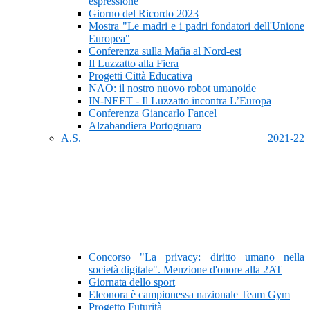
espressione
Giorno del Ricordo 2023
Mostra "Le madri e i padri fondatori dell'Unione
Europea"
Conferenza sulla Mafia al Nord-est
Il Luzzatto alla Fiera
Progetti Città Educativa
NAO: il nostro nuovo robot umanoide
IN-NEET - Il Luzzatto incontra L’Europa
Conferenza Giancarlo Fancel
Alzabandiera Portogruaro
A.S. 2021-22
Concorso "La privacy: diritto umano nella
società digitale". Menzione d'onore alla 2AT
Giornata dello sport
Eleonora è campionessa nazionale Team Gym
Progetto Futurità