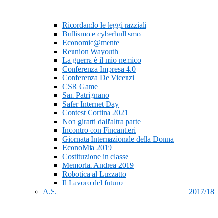
Ricordando le leggi razziali
Bullismo e cyberbullismo
Economic@mente
Reunion Wayouth
La guerra è il mio nemico
Conferenza Impresa 4.0
Conferenza De Vicenzi
CSR Game
San Patrignano
Safer Internet Day
Contest Cortina 2021
Non girarti dall'altra parte
Incontro con Fincantieri
Giornata Internazionale della Donna
EconoMia 2019
Costituzione in classe
Memorial Andrea 2019
Robotica al Luzzatto
Il Lavoro del futuro
A.S. 2017/18