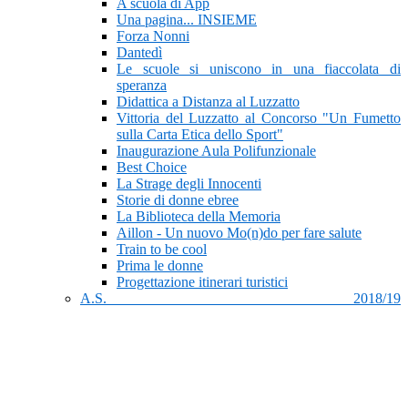
A scuola di App
Una pagina... INSIEME
Forza Nonni
Dantedì
Le scuole si uniscono in una fiaccolata di
speranza
Didattica a Distanza al Luzzatto
Vittoria del Luzzatto al Concorso "Un Fumetto
sulla Carta Etica dello Sport"
Inaugurazione Aula Polifunzionale
Best Choice
La Strage degli Innocenti
Storie di donne ebree
La Biblioteca della Memoria
Aillon - Un nuovo Mo(n)do per fare salute
Train to be cool
Prima le donne
Progettazione itinerari turistici
A.S. 2018/19