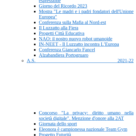
espressione
Giorno del Ricordo 2023
Mostra "Le madri e i padri fondatori dell'Unione
Europea"
Conferenza sulla Mafia al Nord-est
Il Luzzatto alla Fiera
Progetti Città Educativa
NAO: il nostro nuovo robot umanoide
IN-NEET - Il Luzzatto incontra L’Europa
Conferenza Giancarlo Fancel
Alzabandiera Portogruaro
A.S. 2021-22
Concorso "La privacy: diritto umano nella
società digitale". Menzione d'onore alla 2AT
Giornata dello sport
Eleonora è campionessa nazionale Team Gym
Progetto Futurità