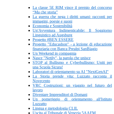
La classe 5E RIM vince il premio del concorso
“Ma che storia”
La guerra che nega i diritti umani: racconti per
immagini, poesie e suoni
Economia e Sostenibilità
Un'Avventura Indimenticabile: Il Soggiorno
Linguistico ad Augsburg
Progetto #BEN ESSERE
Progetto "Educashon" - a lezione di educazione
finanziaria con Banca Prealpi SanBiagio
Un Weekend in compagnia
Nasce "Netily", la parola che unisce
STOP al Bullismo e Cyberbullismo: Uniti per
una Scuola Sicura!
Laboratori di orientamento su AI "NextGenAI"
La Storia prende vita: Luzzato racconta il
Novecento
VRC Costruzioni: un viaggio nel futuro del
lavoro
Diventare Imprenditori di Domani
Un pomeriggio di orientamento all'Istituto
Luzzatto
Lingua e metodologia CLIL
Uscita al Tribunale di Venezia 5AAFM