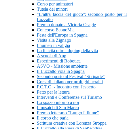
Corso per animatori
Tutela dei minori
"L’altra faccia del gioco”: secondo posto per il
Luzzatto
Premio donato a Victoria Osagie
Concorso EconoMia
Festa dell'Europa in Spagna
Visita alla Zignago
I numeri in valigia
La felicità oltre i doping della vita
A scuola di App
Esperimenti di Robotica
ASVO - Missione ambiente
Il Luzzatto vola in Spagna
Secondo posto al Festival "Si riparte"
Corsi di italiano per profughi ucraini
P.C.T.O. - Incontro con l'esperto
Patto per la lettura
Interventi e Conferenze sul Turismo
Lo spazio intorno a noi
I mosaici di San Marco
Premio letterario "Lungo il fiume"
Il corpo che parla
Scrittura creativa con Lorenza Stroppa
Il Luzzatto alla Fiera di Sant'Andrea