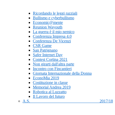
Ricordando le leggi razziali
Bullismo e cyberbullismo
Economic@mente
Reunion Wayouth
La guerra è il mio nemico
Conferenza Impresa 4.0
Conferenza De Vicenzi
CSR Game
San Patrignano
Safer Internet Day
Contest Cortina 2021
Non girarti dall'altra parte
Incontro con Fincantieri
Giornata Internazionale della Donna
EconoMia 2019
Costituzione in classe
Memorial Andrea 2019
Robotica al Luzzatto
Il Lavoro del futuro
A.S. 2017/18