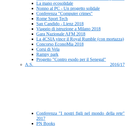
La mano ecosolidale
Nonno al PC - Un progetto solidale
Conferenza "Computer crimes"
Rome Sport Tech
San Candido - Lienz 2018
Viaggio di istruzione a Milano 2018
Gara Nazionale AFM 2018
La 4CSIA vince il Royal Rumble (con mortazza)
Concorso EconoMia 2018
Corsi di Vela
Rampy park
Progetto "Contro esodo per il Senegal"
A.S. 2016/17
Conferenza "I nostri figli nel mondo della rete"
2017
PN Books