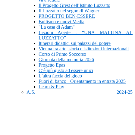
Il Progetto Grest dell’Istituto Luzzatto
Il Luzzatto nel segno di Wagner
PROGETTO BEN-ESSERE
Bullismo e nuovi Media
"La casa di Adam"
Lezioni Aperte - “UNA MATTINA AL
LUZZATTO”
Itinerari didattici sui palazzi del potere
Vienna tra arte, storia e istituzioni internazionali
Corso di Primo Soccorso
Giornata della memoria 2026
Progetto Epas
C’è più gusto ad essere unici
L’altra faccia del gioco
Fuori di banco - Orientamento in entrata 2025
Learn & Play
A.S. 2024-25