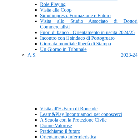
Role Playing
Visita alla Coop
Simulimpresa: Formazione e Futuro
Visita allo Studio Associato di Dottori
Commercialisti
Fuori di banco - Orientamento in uscita 2024/25
Incontro con il sindaco di Portogruaro
Giornata mondiale libertà di Stampa
Un Giorno in Tribunale
A.S. 2023-24
Visita all'H-Farm di Roncade
Learn&Play Incontriamoci per conoscerci
A Scuola con la Protezione Civile
Donne Valorose
Pratichiamo il futuro
Orientamento Infermieristica