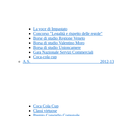
La voce di Impastato
Concorso "Legalità e rispetto delle regole"
Borse di studio Regione Veneto
Borsa di studio Valentino Moro
Borsa di studio Unioncamere
Gara Nazionale Servizi Commerciali
Coca-cola cup
A.S. 2012-13
Coca Cola Cup
Classi virtuose
Premio Consiglio Comunale