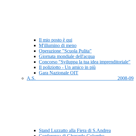
Il mio posto è qui
M'illumino di meno
Operazione "Scuola Pulita"
Giornata mondiale dell'acqua
Concorso "Sviluppa la tua idea imprenditoriale"
Il poliziotto - Un amico in più
Gara Nazionale OIT
A.S. 2008-09
Stand Luzzatto alla Fiera di S.Andrea
Conferenza di Gherardo Colombo