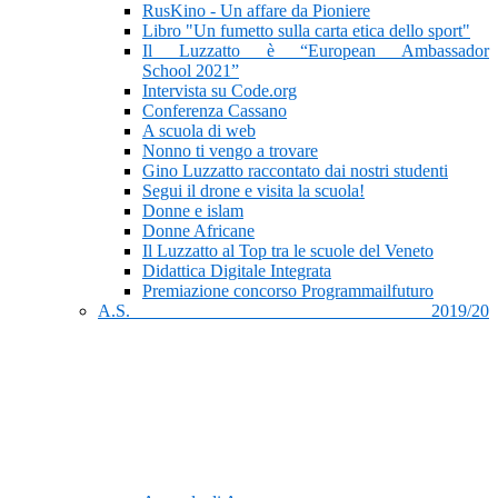
RusKino - Un affare da Pioniere
Libro "Un fumetto sulla carta etica dello sport"
Il Luzzatto è “European Ambassador
School 2021”
Intervista su Code.org
Conferenza Cassano
A scuola di web
Nonno ti vengo a trovare
Gino Luzzatto raccontato dai nostri studenti
Segui il drone e visita la scuola!
Donne e islam
Donne Africane
Il Luzzatto al Top tra le scuole del Veneto
Didattica Digitale Integrata
Premiazione concorso Programmailfuturo
A.S. 2019/20