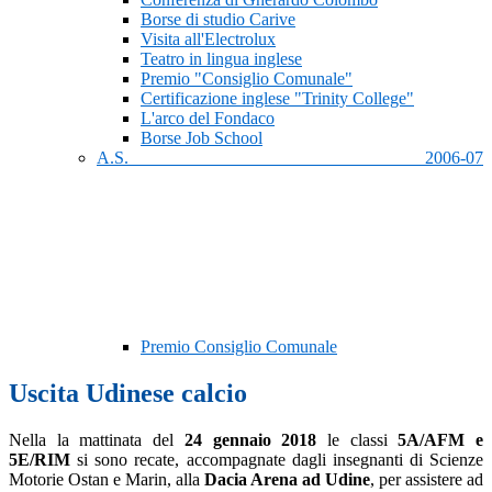
Borse di studio Carive
Visita all'Electrolux
Teatro in lingua inglese
Premio "Consiglio Comunale"
Certificazione inglese "Trinity College"
L'arco del Fondaco
Borse Job School
A.S. 2006-07
Premio Consiglio Comunale
Uscita Udinese calcio
Nella la mattinata del
24 gennaio 2018
le classi
5A/AFM e
5E/RIM
si sono recate, accompagnate dagli insegnanti di Scienze
Motorie Ostan e Marin, alla
Dacia Arena ad Udine
, per assistere ad