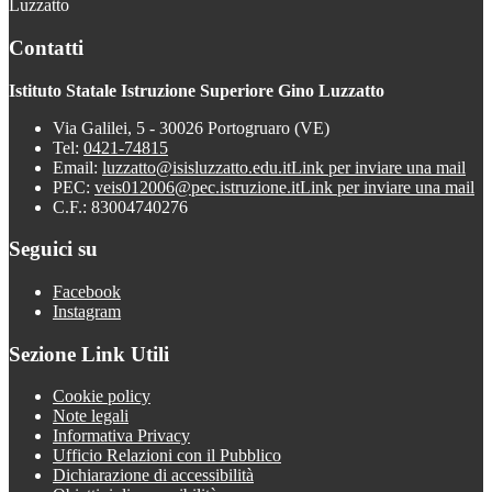
Luzzatto
Contatti
Istituto Statale Istruzione Superiore Gino Luzzatto
Via Galilei, 5 - 30026 Portogruaro (VE)
Tel:
0421-74815
Email:
luzzatto@isisluzzatto.edu.it
Link per inviare una mail
PEC:
veis012006@pec.istruzione.it
Link per inviare una mail
C.F.: 83004740276
Seguici su
Facebook
Instagram
Sezione Link Utili
Cookie policy
Note legali
Informativa Privacy
Ufficio Relazioni con il Pubblico
Dichiarazione di accessibilità