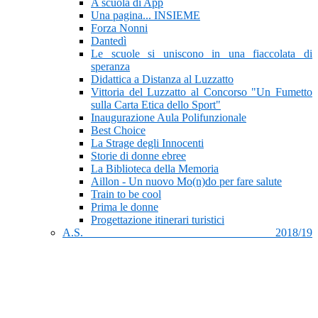
A scuola di App
Una pagina... INSIEME
Forza Nonni
Dantedì
Le scuole si uniscono in una fiaccolata di
speranza
Didattica a Distanza al Luzzatto
Vittoria del Luzzatto al Concorso "Un Fumetto
sulla Carta Etica dello Sport"
Inaugurazione Aula Polifunzionale
Best Choice
La Strage degli Innocenti
Storie di donne ebree
La Biblioteca della Memoria
Aillon - Un nuovo Mo(n)do per fare salute
Train to be cool
Prima le donne
Progettazione itinerari turistici
A.S. 2018/19