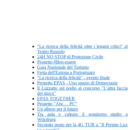
“La ricerca della felicità oltre i legami critici” al
Teatro Russolo
24H NO STOP di Protezione Civile
Progetto #Ben-essere
Gara Nazionale del Turismo
Festa dell'Europa a Portogruaro
"La ricerca della felicità" - evento finale
Progetto EPAS - Uno spazio di Democrazia
Il Luzzatto sul podio al concorso "L'altra faccia
del gioco"
EPAS TOGETHER
Progetto "Abc… PC"
Un albero per il futuro
Tra aula e cultura: il soggiorno studio a
Würzburg
Secondo posto per la 4G TUR a "Il Premio Lux
va a scuola"