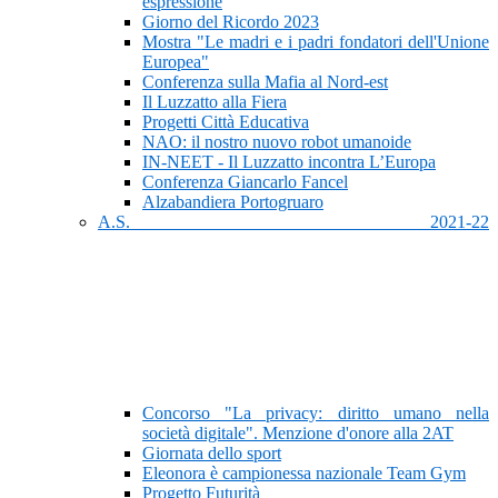
espressione
Giorno del Ricordo 2023
Mostra "Le madri e i padri fondatori dell'Unione
Europea"
Conferenza sulla Mafia al Nord-est
Il Luzzatto alla Fiera
Progetti Città Educativa
NAO: il nostro nuovo robot umanoide
IN-NEET - Il Luzzatto incontra L’Europa
Conferenza Giancarlo Fancel
Alzabandiera Portogruaro
A.S. 2021-22
Concorso "La privacy: diritto umano nella
società digitale". Menzione d'onore alla 2AT
Giornata dello sport
Eleonora è campionessa nazionale Team Gym
Progetto Futurità