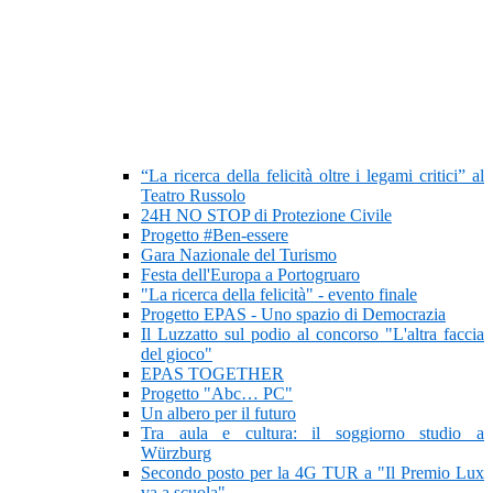
“La ricerca della felicità oltre i legami critici” al
Teatro Russolo
24H NO STOP di Protezione Civile
Progetto #Ben-essere
Gara Nazionale del Turismo
Festa dell'Europa a Portogruaro
"La ricerca della felicità" - evento finale
Progetto EPAS - Uno spazio di Democrazia
Il Luzzatto sul podio al concorso "L'altra faccia
del gioco"
EPAS TOGETHER
Progetto "Abc… PC"
Un albero per il futuro
Tra aula e cultura: il soggiorno studio a
Würzburg
Secondo posto per la 4G TUR a "Il Premio Lux
va a scuola"