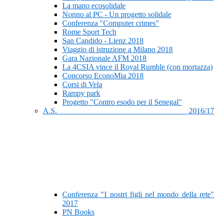
La mano ecosolidale
Nonno al PC - Un progetto solidale
Conferenza "Computer crimes"
Rome Sport Tech
San Candido - Lienz 2018
Viaggio di istruzione a Milano 2018
Gara Nazionale AFM 2018
La 4CSIA vince il Royal Rumble (con mortazza)
Concorso EconoMia 2018
Corsi di Vela
Rampy park
Progetto "Contro esodo per il Senegal"
A.S. 2016/17
Conferenza "I nostri figli nel mondo della rete"
2017
PN Books