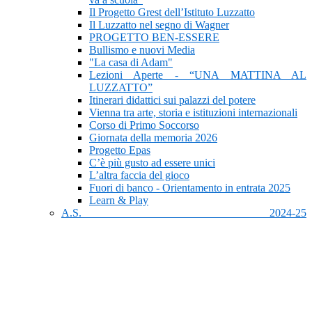
Il Progetto Grest dell’Istituto Luzzatto
Il Luzzatto nel segno di Wagner
PROGETTO BEN-ESSERE
Bullismo e nuovi Media
"La casa di Adam"
Lezioni Aperte - “UNA MATTINA AL
LUZZATTO”
Itinerari didattici sui palazzi del potere
Vienna tra arte, storia e istituzioni internazionali
Corso di Primo Soccorso
Giornata della memoria 2026
Progetto Epas
C’è più gusto ad essere unici
L’altra faccia del gioco
Fuori di banco - Orientamento in entrata 2025
Learn & Play
A.S. 2024-25