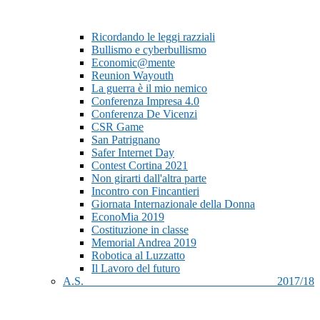
Ricordando le leggi razziali
Bullismo e cyberbullismo
Economic@mente
Reunion Wayouth
La guerra è il mio nemico
Conferenza Impresa 4.0
Conferenza De Vicenzi
CSR Game
San Patrignano
Safer Internet Day
Contest Cortina 2021
Non girarti dall'altra parte
Incontro con Fincantieri
Giornata Internazionale della Donna
EconoMia 2019
Costituzione in classe
Memorial Andrea 2019
Robotica al Luzzatto
Il Lavoro del futuro
A.S. 2017/18