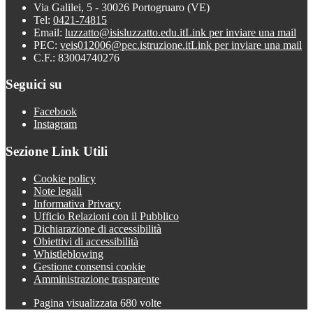
Via Galilei, 5 - 30026 Portogruaro (VE)
Tel:
0421-74815
Email:
luzzatto@isisluzzatto.edu.it
Link per inviare una mail
PEC:
veis012006@pec.istruzione.it
Link per inviare una mail
C.F.: 83004740276
Seguici su
Facebook
Instagram
Sezione Link Utili
Cookie policy
Note legali
Informativa Privacy
Ufficio Relazioni con il Pubblico
Dichiarazione di accessibilità
Obiettivi di accessibilità
Whistleblowing
Gestione consensi cookie
Amministrazione trasparente
Pagina visualizzata
680
volte