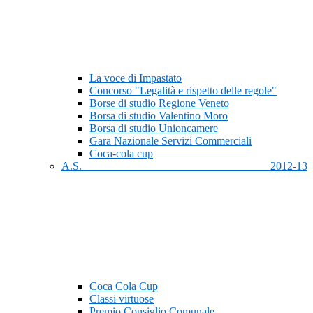
La voce di Impastato
Concorso "Legalità e rispetto delle regole"
Borse di studio Regione Veneto
Borsa di studio Valentino Moro
Borsa di studio Unioncamere
Gara Nazionale Servizi Commerciali
Coca-cola cup
A.S. 2012-13
Coca Cola Cup
Classi virtuose
Premio Consiglio Comunale