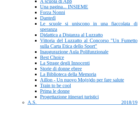
A scuola di App
Una pagina... INSIEME
Forza Nonni
Dantedì
Le scuole si uniscono in una fiaccolata di
speranza
Didattica a Distanza al Luzzatto
Vittoria del Luzzatto al Concorso "Un Fumetto
sulla Carta Etica dello Sport"
Inaugurazione Aula Polifunzionale
Best Choice
La Strage degli Innocenti
Storie di donne ebree
La Biblioteca della Memoria
Aillon - Un nuovo Mo(n)do per fare salute
Train to be cool
Prima le donne
Progettazione itinerari turistici
A.S. 2018/19