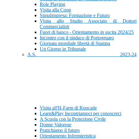
Role Playing
Visita alla Coop
Simulimpresa: Formazione e Futuro
Visita allo Studio Associato di Dottori
Commercialisti
Fuori di banco - Orientamento in uscita 2024/25
Incontro con il sindaco di Portogruaro
Giornata mondiale libertà di Stampa
Un Giorno in Tribunale
A.S. 2023-24
Visita all'H-Farm di Roncade
Learn&Play Incontriamoci per conoscerci
A Scuola con la Protezione Civile
Donne Valorose
Pratichiamo il futuro
Orientamento Infermieristica