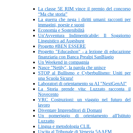
La classe 5E RIM vince il premio del concorso
“Ma che storia”
La guerra che nega i diritti umani: racconti per
immagini, poesie e suoni
Economia e Sostenibilità
Un'Avventura Indimenticabile: Il Soggiorno
Linguistico ad Augsburg
Progetto #BEN ESSERE
Progetto "Educashon" - a lezione di educazione
finanziaria con Banca Prealpi SanBiagio
Un Weekend in compagnia
Nasce "Netily", la parola che unisce
STOP al Bullismo e Cyberbullismo: Uniti per
una Scuola Sicura!
Laboratori di orientamento su AI "NextGenAI"
La Storia prende vita: Luzzato racconta il
Novecento
VRC Costruzioni: un viaggio nel futuro del
lavoro
Diventare Imprenditori di Domani
Un pomeriggio di orientamento all'Istituto
Luzzatto
Lingua e metodologia CLIL
Uscita al Tribunale di Venezia 5AAFM