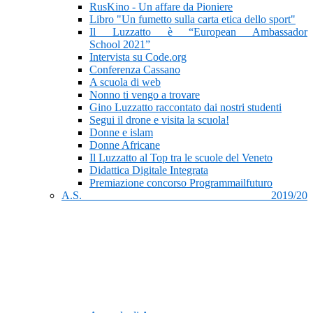
RusKino - Un affare da Pioniere
Libro "Un fumetto sulla carta etica dello sport"
Il Luzzatto è “European Ambassador
School 2021”
Intervista su Code.org
Conferenza Cassano
A scuola di web
Nonno ti vengo a trovare
Gino Luzzatto raccontato dai nostri studenti
Segui il drone e visita la scuola!
Donne e islam
Donne Africane
Il Luzzatto al Top tra le scuole del Veneto
Didattica Digitale Integrata
Premiazione concorso Programmailfuturo
A.S. 2019/20