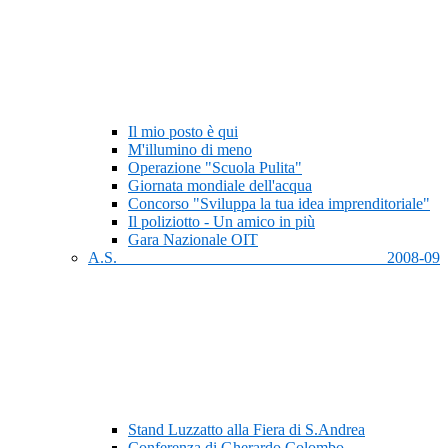
Il mio posto è qui
M'illumino di meno
Operazione "Scuola Pulita"
Giornata mondiale dell'acqua
Concorso "Sviluppa la tua idea imprenditoriale"
Il poliziotto - Un amico in più
Gara Nazionale OIT
A.S. 2008-09
Stand Luzzatto alla Fiera di S.Andrea
Conferenza di Gherardo Colombo