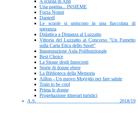
A scuola di App
Una pagina... INSIEME
Forza Nonni
Dantedì
Le scuole si uniscono in una fiaccolata di
speranza
Didattica a Distanza al Luzzatto
Vittoria del Luzzatto al Concorso "Un Fumetto
sulla Carta Etica dello Sport"
Inaugurazione Aula Polifunzionale
Best Choice
La Strage degli Innocenti
Storie di donne ebree
La Biblioteca della Memoria
Aillon - Un nuovo Mo(n)do per fare salute
Train to be cool
Prima le donne
Progettazione itinerari turistici
A.S. 2018/19