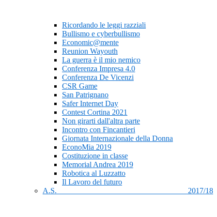
Ricordando le leggi razziali
Bullismo e cyberbullismo
Economic@mente
Reunion Wayouth
La guerra è il mio nemico
Conferenza Impresa 4.0
Conferenza De Vicenzi
CSR Game
San Patrignano
Safer Internet Day
Contest Cortina 2021
Non girarti dall'altra parte
Incontro con Fincantieri
Giornata Internazionale della Donna
EconoMia 2019
Costituzione in classe
Memorial Andrea 2019
Robotica al Luzzatto
Il Lavoro del futuro
A.S. 2017/18