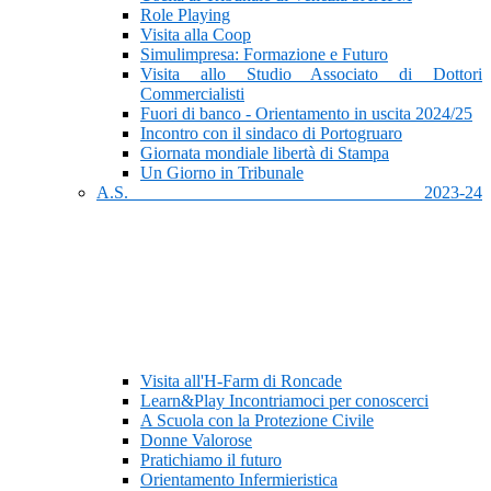
Role Playing
Visita alla Coop
Simulimpresa: Formazione e Futuro
Visita allo Studio Associato di Dottori
Commercialisti
Fuori di banco - Orientamento in uscita 2024/25
Incontro con il sindaco di Portogruaro
Giornata mondiale libertà di Stampa
Un Giorno in Tribunale
A.S. 2023-24
Visita all'H-Farm di Roncade
Learn&Play Incontriamoci per conoscerci
A Scuola con la Protezione Civile
Donne Valorose
Pratichiamo il futuro
Orientamento Infermieristica