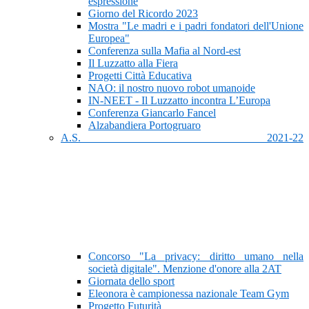
espressione
Giorno del Ricordo 2023
Mostra "Le madri e i padri fondatori dell'Unione
Europea"
Conferenza sulla Mafia al Nord-est
Il Luzzatto alla Fiera
Progetti Città Educativa
NAO: il nostro nuovo robot umanoide
IN-NEET - Il Luzzatto incontra L’Europa
Conferenza Giancarlo Fancel
Alzabandiera Portogruaro
A.S. 2021-22
Concorso "La privacy: diritto umano nella
società digitale". Menzione d'onore alla 2AT
Giornata dello sport
Eleonora è campionessa nazionale Team Gym
Progetto Futurità