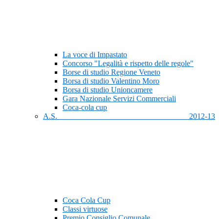
La voce di Impastato
Concorso "Legalità e rispetto delle regole"
Borse di studio Regione Veneto
Borsa di studio Valentino Moro
Borsa di studio Unioncamere
Gara Nazionale Servizi Commerciali
Coca-cola cup
A.S. 2012-13
Coca Cola Cup
Classi virtuose
Premio Consiglio Comunale