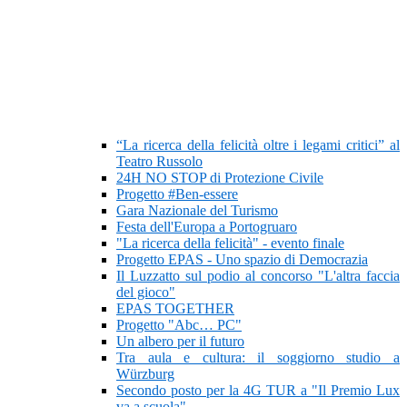
“La ricerca della felicità oltre i legami critici” al
Teatro Russolo
24H NO STOP di Protezione Civile
Progetto #Ben-essere
Gara Nazionale del Turismo
Festa dell'Europa a Portogruaro
"La ricerca della felicità" - evento finale
Progetto EPAS - Uno spazio di Democrazia
Il Luzzatto sul podio al concorso "L'altra faccia
del gioco"
EPAS TOGETHER
Progetto "Abc… PC"
Un albero per il futuro
Tra aula e cultura: il soggiorno studio a
Würzburg
Secondo posto per la 4G TUR a "Il Premio Lux
va a scuola"