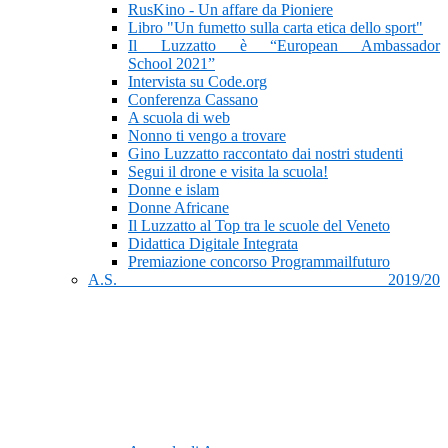
RusKino - Un affare da Pioniere
Libro "Un fumetto sulla carta etica dello sport"
Il Luzzatto è “European Ambassador
School 2021”
Intervista su Code.org
Conferenza Cassano
A scuola di web
Nonno ti vengo a trovare
Gino Luzzatto raccontato dai nostri studenti
Segui il drone e visita la scuola!
Donne e islam
Donne Africane
Il Luzzatto al Top tra le scuole del Veneto
Didattica Digitale Integrata
Premiazione concorso Programmailfuturo
A.S. 2019/20