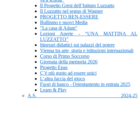
Il Progetto Grest dell’Istituto Luzzatto
Il Luzzatto nel segno di Wagner
PROGETTO BEN-ESSERE
Bullismo e nuovi Media
"La casa di Adam"
Lezioni Aperte - “UNA MATTINA AL
LUZZATTO”
Itinerari didattici sui palazzi del potere
Vienna tra arte, storia e istituzioni internazionali
Corso di Primo Soccorso
Giornata della memoria 2026
Progetto Epas
C’è più gusto ad essere unici
L’altra faccia del gioco
Fuori di banco - Orientamento in entrata 2025
Learn & Play
A.S. 2024-25