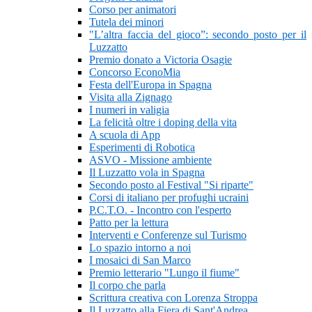
Corso per animatori
Tutela dei minori
"L’altra faccia del gioco”: secondo posto per il
Luzzatto
Premio donato a Victoria Osagie
Concorso EconoMia
Festa dell'Europa in Spagna
Visita alla Zignago
I numeri in valigia
La felicità oltre i doping della vita
A scuola di App
Esperimenti di Robotica
ASVO - Missione ambiente
Il Luzzatto vola in Spagna
Secondo posto al Festival "Si riparte"
Corsi di italiano per profughi ucraini
P.C.T.O. - Incontro con l'esperto
Patto per la lettura
Interventi e Conferenze sul Turismo
Lo spazio intorno a noi
I mosaici di San Marco
Premio letterario "Lungo il fiume"
Il corpo che parla
Scrittura creativa con Lorenza Stroppa
Il Luzzatto alla Fiera di Sant'Andrea