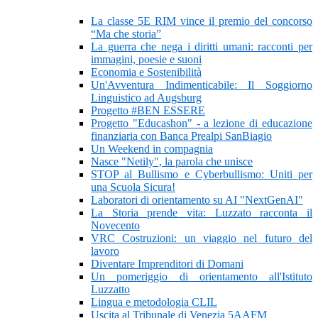
La classe 5E RIM vince il premio del concorso
“Ma che storia”
La guerra che nega i diritti umani: racconti per
immagini, poesie e suoni
Economia e Sostenibilità
Un'Avventura Indimenticabile: Il Soggiorno
Linguistico ad Augsburg
Progetto #BEN ESSERE
Progetto "Educashon" - a lezione di educazione
finanziaria con Banca Prealpi SanBiagio
Un Weekend in compagnia
Nasce "Netily", la parola che unisce
STOP al Bullismo e Cyberbullismo: Uniti per
una Scuola Sicura!
Laboratori di orientamento su AI "NextGenAI"
La Storia prende vita: Luzzato racconta il
Novecento
VRC Costruzioni: un viaggio nel futuro del
lavoro
Diventare Imprenditori di Domani
Un pomeriggio di orientamento all'Istituto
Luzzatto
Lingua e metodologia CLIL
Uscita al Tribunale di Venezia 5AAFM