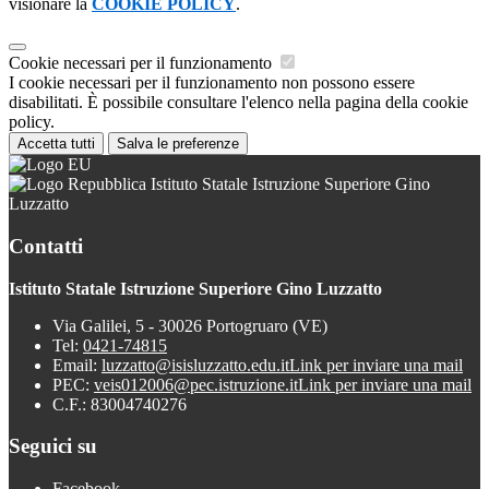
visionare la
COOKIE POLICY
.
Cookie necessari per il funzionamento
I cookie necessari per il funzionamento non possono essere
disabilitati. È possibile consultare l'elenco nella pagina della cookie
policy.
Accetta tutti
Salva le preferenze
Istituto Statale Istruzione Superiore Gino
Luzzatto
Contatti
Istituto Statale Istruzione Superiore Gino Luzzatto
Via Galilei, 5 - 30026 Portogruaro (VE)
Tel:
0421-74815
Email:
luzzatto@isisluzzatto.edu.it
Link per inviare una mail
PEC:
veis012006@pec.istruzione.it
Link per inviare una mail
C.F.: 83004740276
Seguici su
Facebook