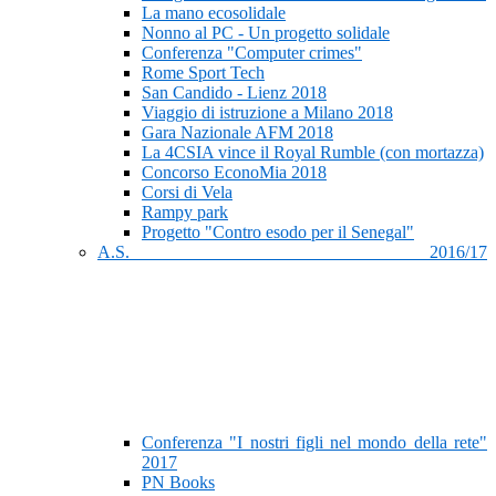
La mano ecosolidale
Nonno al PC - Un progetto solidale
Conferenza "Computer crimes"
Rome Sport Tech
San Candido - Lienz 2018
Viaggio di istruzione a Milano 2018
Gara Nazionale AFM 2018
La 4CSIA vince il Royal Rumble (con mortazza)
Concorso EconoMia 2018
Corsi di Vela
Rampy park
Progetto "Contro esodo per il Senegal"
A.S. 2016/17
Conferenza "I nostri figli nel mondo della rete"
2017
PN Books