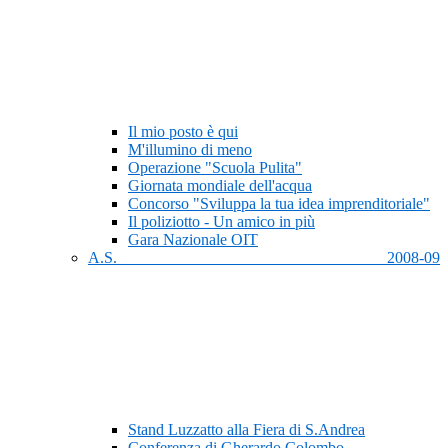
Il mio posto è qui
M'illumino di meno
Operazione "Scuola Pulita"
Giornata mondiale dell'acqua
Concorso "Sviluppa la tua idea imprenditoriale"
Il poliziotto - Un amico in più
Gara Nazionale OIT
A.S. 2008-09
Stand Luzzatto alla Fiera di S.Andrea
Conferenza di Gherardo Colombo