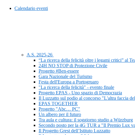
Calendario eventi
A.S. 2025-26
“La ricerca della felicità oltre i legami critici” al 
24H NO STOP di Protezione Civile
Progetto #Ben-essere
Gara Nazionale del Turismo
Festa dell'Europa a Portogruaro
"La ricerca della felicità" - evento finale
Progetto EPAS - Uno spazio di Democrazia
Il Luzzatto sul podio al concorso "L'altra faccia de
EPAS TOGETHER
Progetto "Abc… PC"
Un albero per il futuro
Tra aula e cultura: il soggiorno studio a Würzburg
Secondo posto per la 4G TUR a "Il Premio Lux va
Il Progetto Grest dell’Istituto Luzzatto