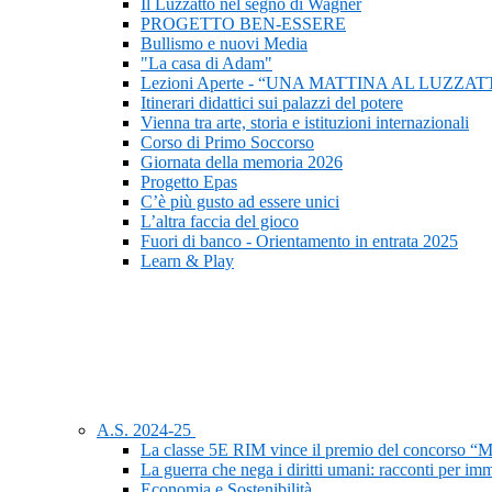
Il Luzzatto nel segno di Wagner
PROGETTO BEN-ESSERE
Bullismo e nuovi Media
"La casa di Adam"
Lezioni Aperte - “UNA MATTINA AL LUZZAT
Itinerari didattici sui palazzi del potere
Vienna tra arte, storia e istituzioni internazionali
Corso di Primo Soccorso
Giornata della memoria 2026
Progetto Epas
C’è più gusto ad essere unici
L’altra faccia del gioco
Fuori di banco - Orientamento in entrata 2025
Learn & Play
A.S. 2024-25
La classe 5E RIM vince il premio del concorso “M
La guerra che nega i diritti umani: racconti per im
Economia e Sostenibilità