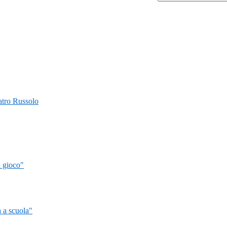
Teatro Russolo
l gioco"
 a scuola"