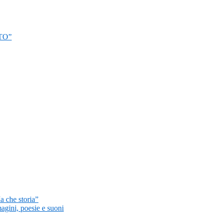
TO”
a che storia”
magini, poesie e suoni