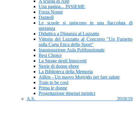
A scuola di App
Una pagina... INSIEME
Forza Nonni
Dantedì
Le scuole si uniscono in una fiaccolata di
speranza
Didattica a Distanza al Luzzatto
Vittoria del Luzzatto al Concorso "Un Fumetto
sulla Carta Etica dello Sport"
Inaugurazione Aula Polifunzionale
Best Choice
La Strage degli Innocenti
Storie di donne ebree
La Biblioteca della Memoria
Aillon - Un nuovo Mo(n)do per fare salute
Train to be cool
Prima le donne
Progettazione itinerari turistici
A.S. 2018/19