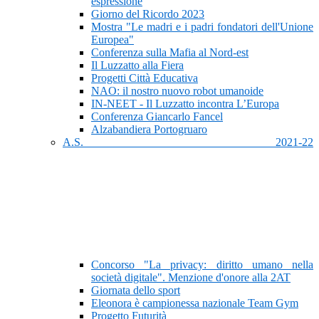
espressione
Giorno del Ricordo 2023
Mostra "Le madri e i padri fondatori dell'Unione
Europea"
Conferenza sulla Mafia al Nord-est
Il Luzzatto alla Fiera
Progetti Città Educativa
NAO: il nostro nuovo robot umanoide
IN-NEET - Il Luzzatto incontra L’Europa
Conferenza Giancarlo Fancel
Alzabandiera Portogruaro
A.S. 2021-22
Concorso "La privacy: diritto umano nella
società digitale". Menzione d'onore alla 2AT
Giornata dello sport
Eleonora è campionessa nazionale Team Gym
Progetto Futurità