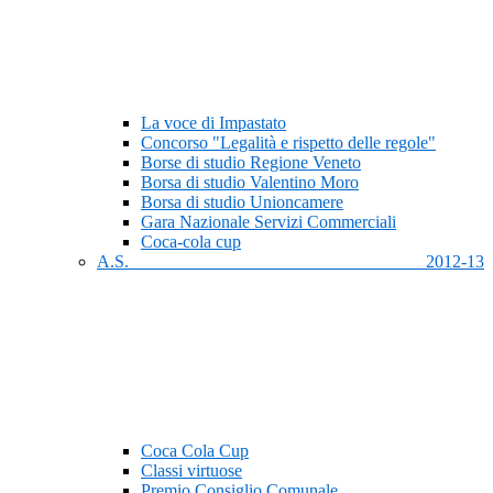
La voce di Impastato
Concorso "Legalità e rispetto delle regole"
Borse di studio Regione Veneto
Borsa di studio Valentino Moro
Borsa di studio Unioncamere
Gara Nazionale Servizi Commerciali
Coca-cola cup
A.S. 2012-13
Coca Cola Cup
Classi virtuose
Premio Consiglio Comunale