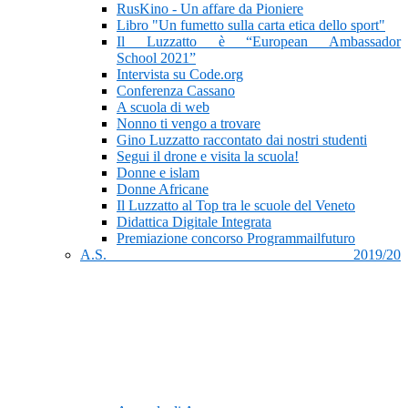
RusKino - Un affare da Pioniere
Libro "Un fumetto sulla carta etica dello sport"
Il Luzzatto è “European Ambassador
School 2021”
Intervista su Code.org
Conferenza Cassano
A scuola di web
Nonno ti vengo a trovare
Gino Luzzatto raccontato dai nostri studenti
Segui il drone e visita la scuola!
Donne e islam
Donne Africane
Il Luzzatto al Top tra le scuole del Veneto
Didattica Digitale Integrata
Premiazione concorso Programmailfuturo
A.S. 2019/20