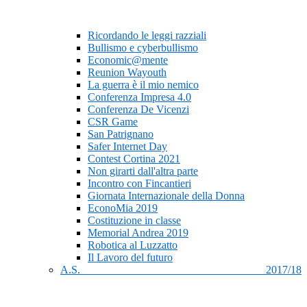
Ricordando le leggi razziali
Bullismo e cyberbullismo
Economic@mente
Reunion Wayouth
La guerra è il mio nemico
Conferenza Impresa 4.0
Conferenza De Vicenzi
CSR Game
San Patrignano
Safer Internet Day
Contest Cortina 2021
Non girarti dall'altra parte
Incontro con Fincantieri
Giornata Internazionale della Donna
EconoMia 2019
Costituzione in classe
Memorial Andrea 2019
Robotica al Luzzatto
Il Lavoro del futuro
A.S. 2017/18