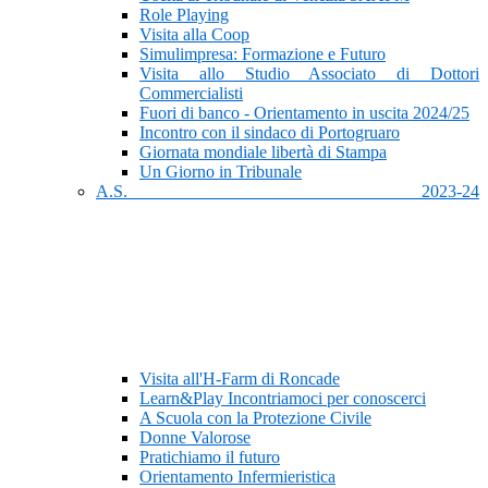
Role Playing
Visita alla Coop
Simulimpresa: Formazione e Futuro
Visita allo Studio Associato di Dottori
Commercialisti
Fuori di banco - Orientamento in uscita 2024/25
Incontro con il sindaco di Portogruaro
Giornata mondiale libertà di Stampa
Un Giorno in Tribunale
A.S. 2023-24
Visita all'H-Farm di Roncade
Learn&Play Incontriamoci per conoscerci
A Scuola con la Protezione Civile
Donne Valorose
Pratichiamo il futuro
Orientamento Infermieristica