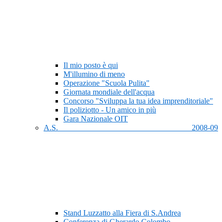
Il mio posto è qui
M'illumino di meno
Operazione "Scuola Pulita"
Giornata mondiale dell'acqua
Concorso "Sviluppa la tua idea imprenditoriale"
Il poliziotto - Un amico in più
Gara Nazionale OIT
A.S. 2008-09
Stand Luzzatto alla Fiera di S.Andrea
Conferenza di Gherardo Colombo