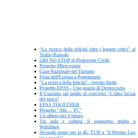
“La ricerca della felicità oltre i legami critici” al
Teatro Russolo
24H NO STOP di Protezione Civile
Progetto #Ben-essere
Gara Nazionale del Turismo
Festa dell'Europa a Portogruaro
"La ricerca della felicità" - evento finale
Progetto EPAS - Uno spazio di Democrazia
Il Luzzatto sul podio al concorso "L'altra faccia
del gioco"
EPAS TOGETHER
Progetto "Abc… PC"
Un albero per il futuro
Tra aula e cultura: il soggiorno studio a
Würzburg
Secondo posto per la 4G TUR a "Il Premio Lux
va a scuola"