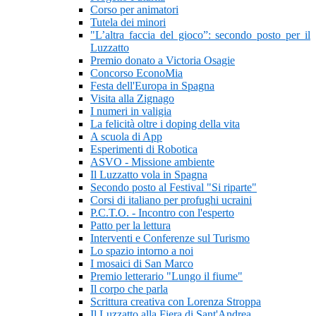
Corso per animatori
Tutela dei minori
"L’altra faccia del gioco”: secondo posto per il
Luzzatto
Premio donato a Victoria Osagie
Concorso EconoMia
Festa dell'Europa in Spagna
Visita alla Zignago
I numeri in valigia
La felicità oltre i doping della vita
A scuola di App
Esperimenti di Robotica
ASVO - Missione ambiente
Il Luzzatto vola in Spagna
Secondo posto al Festival "Si riparte"
Corsi di italiano per profughi ucraini
P.C.T.O. - Incontro con l'esperto
Patto per la lettura
Interventi e Conferenze sul Turismo
Lo spazio intorno a noi
I mosaici di San Marco
Premio letterario "Lungo il fiume"
Il corpo che parla
Scrittura creativa con Lorenza Stroppa
Il Luzzatto alla Fiera di Sant'Andrea