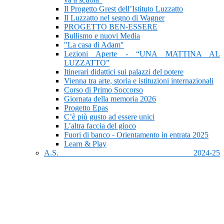
Il Progetto Grest dell’Istituto Luzzatto
Il Luzzatto nel segno di Wagner
PROGETTO BEN-ESSERE
Bullismo e nuovi Media
"La casa di Adam"
Lezioni Aperte - “UNA MATTINA AL
LUZZATTO”
Itinerari didattici sui palazzi del potere
Vienna tra arte, storia e istituzioni internazionali
Corso di Primo Soccorso
Giornata della memoria 2026
Progetto Epas
C’è più gusto ad essere unici
L’altra faccia del gioco
Fuori di banco - Orientamento in entrata 2025
Learn & Play
A.S. 2024-25