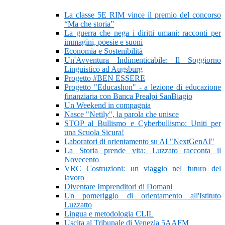
La classe 5E RIM vince il premio del concorso
“Ma che storia”
La guerra che nega i diritti umani: racconti per
immagini, poesie e suoni
Economia e Sostenibilità
Un'Avventura Indimenticabile: Il Soggiorno
Linguistico ad Augsburg
Progetto #BEN ESSERE
Progetto "Educashon" - a lezione di educazione
finanziaria con Banca Prealpi SanBiagio
Un Weekend in compagnia
Nasce "Netily", la parola che unisce
STOP al Bullismo e Cyberbullismo: Uniti per
una Scuola Sicura!
Laboratori di orientamento su AI "NextGenAI"
La Storia prende vita: Luzzato racconta il
Novecento
VRC Costruzioni: un viaggio nel futuro del
lavoro
Diventare Imprenditori di Domani
Un pomeriggio di orientamento all'Istituto
Luzzatto
Lingua e metodologia CLIL
Uscita al Tribunale di Venezia 5AAFM