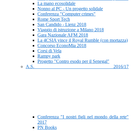
La mano ecosolidale
Nonno al PC - Un progetto solidale
Conferenza "Computer crimes"
Rome Sport Tech
San Candido - Lienz 2018
Viaggio di istruzione a Milano 2018
Gara Nazionale AFM 2018
La 4CSIA vince il Royal Rumble (con mortazza)
Concorso EconoMia 2018
Corsi di Vela
Rampy park
Progetto "Contro esodo per il Senegal"
A.S. 2016/17
Conferenza "I nostri figli nel mondo della rete"
2017
PN Books