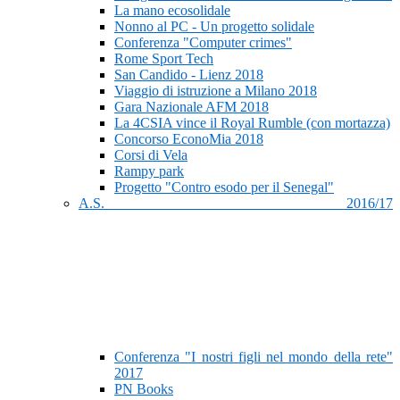
La mano ecosolidale
Nonno al PC - Un progetto solidale
Conferenza "Computer crimes"
Rome Sport Tech
San Candido - Lienz 2018
Viaggio di istruzione a Milano 2018
Gara Nazionale AFM 2018
La 4CSIA vince il Royal Rumble (con mortazza)
Concorso EconoMia 2018
Corsi di Vela
Rampy park
Progetto "Contro esodo per il Senegal"
A.S. 2016/17
Conferenza "I nostri figli nel mondo della rete"
2017
PN Books