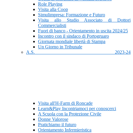
Role Playing
Visita alla Coop
Simulimpresa: Formazione e Futuro
Visita allo Studio Associato di Dottori
Commercialisti
Fuori di banco - Orientamento in uscita 2024/25
Incontro con il sindaco di Portogruaro
Giornata mondiale libertà di Stampa
Un Giorno in Tribunale
A.S. 2023-24
Visita all'H-Farm di Roncade
Learn&Play Incontriamoci per conoscerci
A Scuola con la Protezione Civile
Donne Valorose
Pratichiamo il futuro
Orientamento Infermieristica