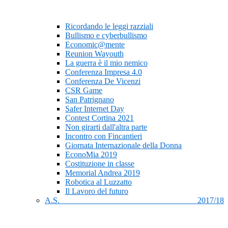
Ricordando le leggi razziali
Bullismo e cyberbullismo
Economic@mente
Reunion Wayouth
La guerra è il mio nemico
Conferenza Impresa 4.0
Conferenza De Vicenzi
CSR Game
San Patrignano
Safer Internet Day
Contest Cortina 2021
Non girarti dall'altra parte
Incontro con Fincantieri
Giornata Internazionale della Donna
EconoMia 2019
Costituzione in classe
Memorial Andrea 2019
Robotica al Luzzatto
Il Lavoro del futuro
A.S. 2017/18