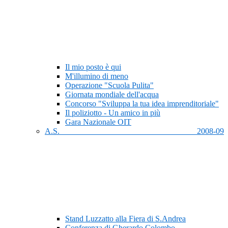
Il mio posto è qui
M'illumino di meno
Operazione "Scuola Pulita"
Giornata mondiale dell'acqua
Concorso "Sviluppa la tua idea imprenditoriale"
Il poliziotto - Un amico in più
Gara Nazionale OIT
A.S. 2008-09
Stand Luzzatto alla Fiera di S.Andrea
Conferenza di Gherardo Colombo