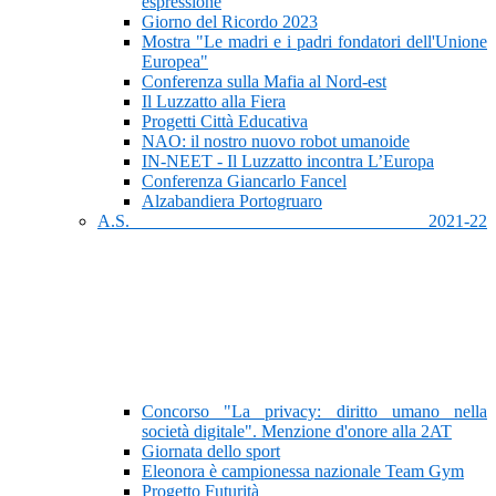
espressione
Giorno del Ricordo 2023
Mostra "Le madri e i padri fondatori dell'Unione
Europea"
Conferenza sulla Mafia al Nord-est
Il Luzzatto alla Fiera
Progetti Città Educativa
NAO: il nostro nuovo robot umanoide
IN-NEET - Il Luzzatto incontra L’Europa
Conferenza Giancarlo Fancel
Alzabandiera Portogruaro
A.S. 2021-22
Concorso "La privacy: diritto umano nella
società digitale". Menzione d'onore alla 2AT
Giornata dello sport
Eleonora è campionessa nazionale Team Gym
Progetto Futurità