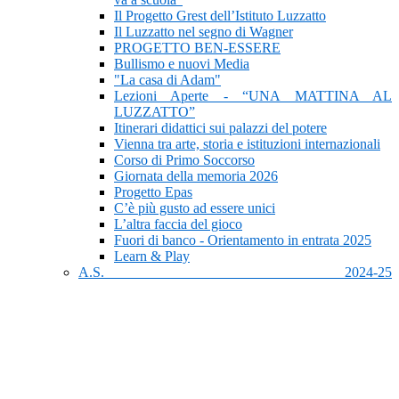
Il Progetto Grest dell’Istituto Luzzatto
Il Luzzatto nel segno di Wagner
PROGETTO BEN-ESSERE
Bullismo e nuovi Media
"La casa di Adam"
Lezioni Aperte - “UNA MATTINA AL
LUZZATTO”
Itinerari didattici sui palazzi del potere
Vienna tra arte, storia e istituzioni internazionali
Corso di Primo Soccorso
Giornata della memoria 2026
Progetto Epas
C’è più gusto ad essere unici
L’altra faccia del gioco
Fuori di banco - Orientamento in entrata 2025
Learn & Play
A.S. 2024-25