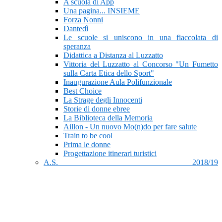
A scuola di App
Una pagina... INSIEME
Forza Nonni
Dantedì
Le scuole si uniscono in una fiaccolata di
speranza
Didattica a Distanza al Luzzatto
Vittoria del Luzzatto al Concorso "Un Fumetto
sulla Carta Etica dello Sport"
Inaugurazione Aula Polifunzionale
Best Choice
La Strage degli Innocenti
Storie di donne ebree
La Biblioteca della Memoria
Aillon - Un nuovo Mo(n)do per fare salute
Train to be cool
Prima le donne
Progettazione itinerari turistici
A.S. 2018/19