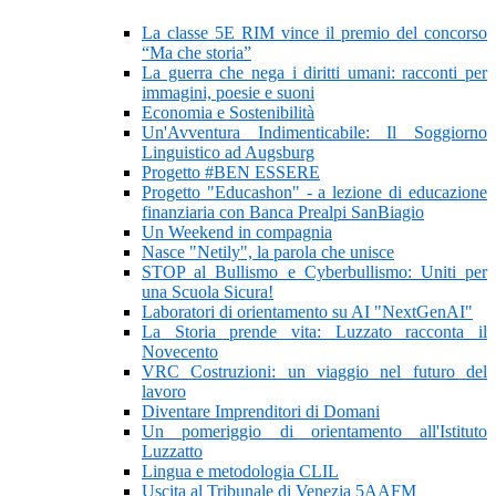
La classe 5E RIM vince il premio del concorso
“Ma che storia”
La guerra che nega i diritti umani: racconti per
immagini, poesie e suoni
Economia e Sostenibilità
Un'Avventura Indimenticabile: Il Soggiorno
Linguistico ad Augsburg
Progetto #BEN ESSERE
Progetto "Educashon" - a lezione di educazione
finanziaria con Banca Prealpi SanBiagio
Un Weekend in compagnia
Nasce "Netily", la parola che unisce
STOP al Bullismo e Cyberbullismo: Uniti per
una Scuola Sicura!
Laboratori di orientamento su AI "NextGenAI"
La Storia prende vita: Luzzato racconta il
Novecento
VRC Costruzioni: un viaggio nel futuro del
lavoro
Diventare Imprenditori di Domani
Un pomeriggio di orientamento all'Istituto
Luzzatto
Lingua e metodologia CLIL
Uscita al Tribunale di Venezia 5AAFM