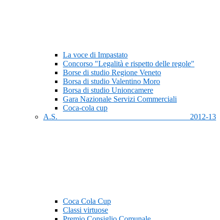
La voce di Impastato
Concorso "Legalità e rispetto delle regole"
Borse di studio Regione Veneto
Borsa di studio Valentino Moro
Borsa di studio Unioncamere
Gara Nazionale Servizi Commerciali
Coca-cola cup
A.S. 2012-13
Coca Cola Cup
Classi virtuose
Premio Consiglio Comunale