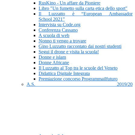
RusKino - Un affare da Pioniere
Libro "Un fumetto sulla carta etica dello sport"
Il Luzzatto è “European Ambassador
School 2021”
Intervista su Code.org
Conferenza Cassano
A scuola di web
Nonno ti vengo a trovare
Gino Luzzatto raccontato dai nostri studenti
Segui il drone e visita la scuola!
Donne e islam
Donne Africane
Il Luzzatto al Top tra le scuole del Veneto
Didattica Digitale Integrata
Premiazione concorso Programmailfuturo
A.S. 2019/20