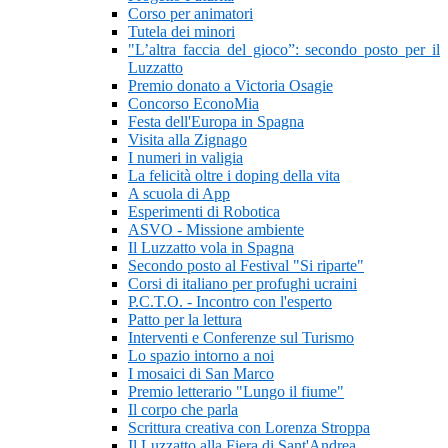
Corso per animatori
Tutela dei minori
"L’altra faccia del gioco”: secondo posto per il
Luzzatto
Premio donato a Victoria Osagie
Concorso EconoMia
Festa dell'Europa in Spagna
Visita alla Zignago
I numeri in valigia
La felicità oltre i doping della vita
A scuola di App
Esperimenti di Robotica
ASVO - Missione ambiente
Il Luzzatto vola in Spagna
Secondo posto al Festival "Si riparte"
Corsi di italiano per profughi ucraini
P.C.T.O. - Incontro con l'esperto
Patto per la lettura
Interventi e Conferenze sul Turismo
Lo spazio intorno a noi
I mosaici di San Marco
Premio letterario "Lungo il fiume"
Il corpo che parla
Scrittura creativa con Lorenza Stroppa
Il Luzzatto alla Fiera di Sant'Andrea