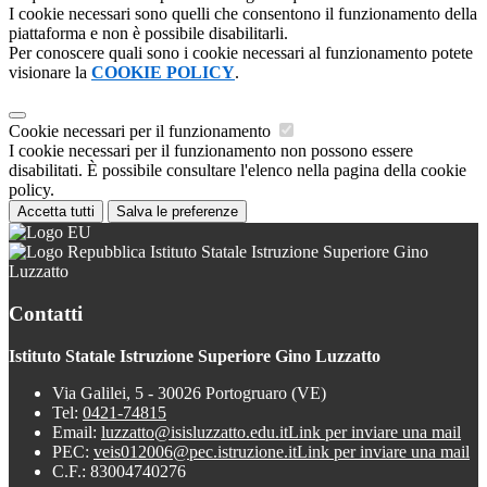
I cookie necessari sono quelli che consentono il funzionamento della
piattaforma e non è possibile disabilitarli.
Per conoscere quali sono i cookie necessari al funzionamento potete
visionare la
COOKIE POLICY
.
Cookie necessari per il funzionamento
I cookie necessari per il funzionamento non possono essere
disabilitati. È possibile consultare l'elenco nella pagina della cookie
policy.
Accetta tutti
Salva le preferenze
Istituto Statale Istruzione Superiore Gino
Luzzatto
Contatti
Istituto Statale Istruzione Superiore Gino Luzzatto
Via Galilei, 5 - 30026 Portogruaro (VE)
Tel:
0421-74815
Email:
luzzatto@isisluzzatto.edu.it
Link per inviare una mail
PEC:
veis012006@pec.istruzione.it
Link per inviare una mail
C.F.: 83004740276