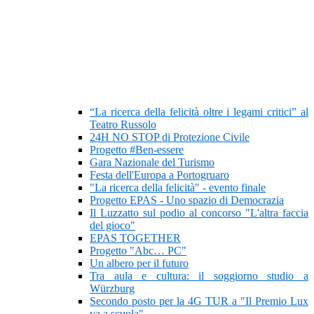
“La ricerca della felicità oltre i legami critici” al
Teatro Russolo
24H NO STOP di Protezione Civile
Progetto #Ben-essere
Gara Nazionale del Turismo
Festa dell'Europa a Portogruaro
"La ricerca della felicità" - evento finale
Progetto EPAS - Uno spazio di Democrazia
Il Luzzatto sul podio al concorso "L'altra faccia
del gioco"
EPAS TOGETHER
Progetto "Abc… PC"
Un albero per il futuro
Tra aula e cultura: il soggiorno studio a
Würzburg
Secondo posto per la 4G TUR a "Il Premio Lux
va a scuola"