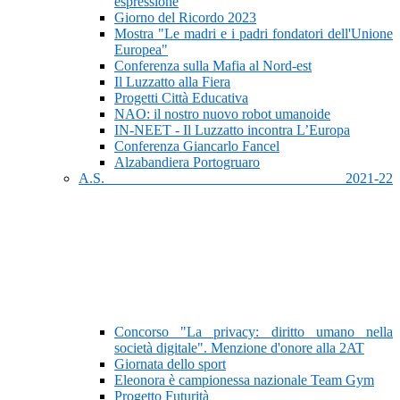
espressione
Giorno del Ricordo 2023
Mostra "Le madri e i padri fondatori dell'Unione
Europea"
Conferenza sulla Mafia al Nord-est
Il Luzzatto alla Fiera
Progetti Città Educativa
NAO: il nostro nuovo robot umanoide
IN-NEET - Il Luzzatto incontra L’Europa
Conferenza Giancarlo Fancel
Alzabandiera Portogruaro
A.S. 2021-22
Concorso "La privacy: diritto umano nella
società digitale". Menzione d'onore alla 2AT
Giornata dello sport
Eleonora è campionessa nazionale Team Gym
Progetto Futurità