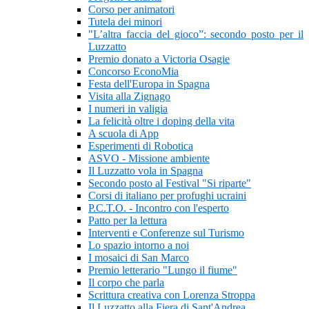
Corso per animatori
Tutela dei minori
"L’altra faccia del gioco”: secondo posto per il
Luzzatto
Premio donato a Victoria Osagie
Concorso EconoMia
Festa dell'Europa in Spagna
Visita alla Zignago
I numeri in valigia
La felicità oltre i doping della vita
A scuola di App
Esperimenti di Robotica
ASVO - Missione ambiente
Il Luzzatto vola in Spagna
Secondo posto al Festival "Si riparte"
Corsi di italiano per profughi ucraini
P.C.T.O. - Incontro con l'esperto
Patto per la lettura
Interventi e Conferenze sul Turismo
Lo spazio intorno a noi
I mosaici di San Marco
Premio letterario "Lungo il fiume"
Il corpo che parla
Scrittura creativa con Lorenza Stroppa
Il Luzzatto alla Fiera di Sant'Andrea