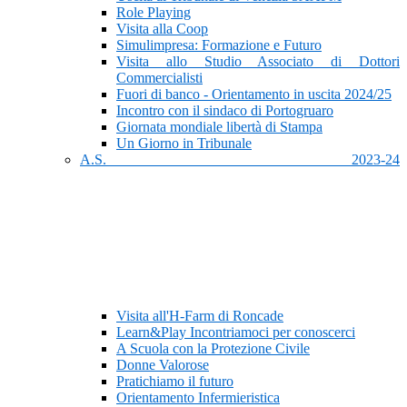
Role Playing
Visita alla Coop
Simulimpresa: Formazione e Futuro
Visita allo Studio Associato di Dottori
Commercialisti
Fuori di banco - Orientamento in uscita 2024/25
Incontro con il sindaco di Portogruaro
Giornata mondiale libertà di Stampa
Un Giorno in Tribunale
A.S. 2023-24
Visita all'H-Farm di Roncade
Learn&Play Incontriamoci per conoscerci
A Scuola con la Protezione Civile
Donne Valorose
Pratichiamo il futuro
Orientamento Infermieristica