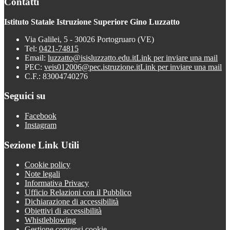
Contatti
Istituto Statale Istruzione Superiore Gino Luzzatto
Via Galilei, 5 - 30026 Portogruaro (VE)
Tel:
0421-74815
Email:
luzzatto@isisluzzatto.edu.it
Link per inviare una mail
PEC:
veis012006@pec.istruzione.it
Link per inviare una mail
C.F.: 83004740276
Seguici su
Facebook
Instagram
Sezione Link Utili
Cookie policy
Note legali
Informativa Privacy
Ufficio Relazioni con il Pubblico
Dichiarazione di accessibilità
Obiettivi di accessibilità
Whistleblowing
Gestione consensi cookie