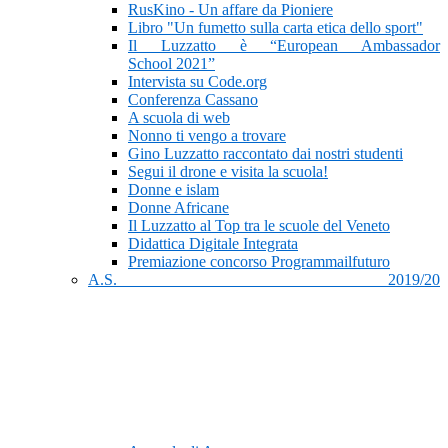
RusKino - Un affare da Pioniere
Libro "Un fumetto sulla carta etica dello sport"
Il Luzzatto è “European Ambassador
School 2021”
Intervista su Code.org
Conferenza Cassano
A scuola di web
Nonno ti vengo a trovare
Gino Luzzatto raccontato dai nostri studenti
Segui il drone e visita la scuola!
Donne e islam
Donne Africane
Il Luzzatto al Top tra le scuole del Veneto
Didattica Digitale Integrata
Premiazione concorso Programmailfuturo
A.S. 2019/20