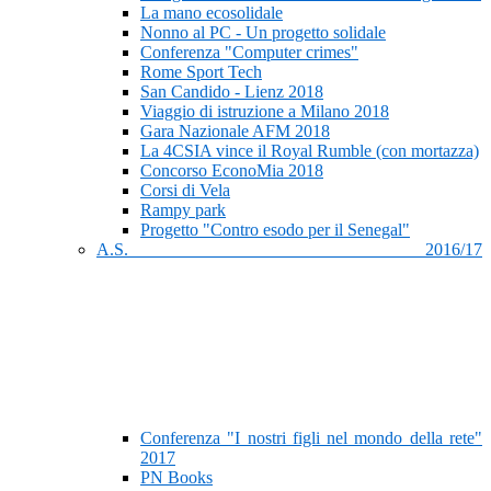
La mano ecosolidale
Nonno al PC - Un progetto solidale
Conferenza "Computer crimes"
Rome Sport Tech
San Candido - Lienz 2018
Viaggio di istruzione a Milano 2018
Gara Nazionale AFM 2018
La 4CSIA vince il Royal Rumble (con mortazza)
Concorso EconoMia 2018
Corsi di Vela
Rampy park
Progetto "Contro esodo per il Senegal"
A.S. 2016/17
Conferenza "I nostri figli nel mondo della rete"
2017
PN Books