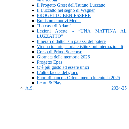
Il Progetto Grest dell’Istituto Luzzatto
Il Luzzatto nel segno di Wagner
PROGETTO BEN-ESSERE
Bullismo e nuovi Media
"La casa di Adam"
Lezioni Aperte - “UNA MATTINA AL
LUZZATTO”
Itinerari didattici sui palazzi del potere
Vienna tra arte, storia e istituzioni internazionali
Corso di Primo Soccorso
Giornata della memoria 2026
Progetto Epas
C’è più gusto ad essere unici
L’altra faccia del gioco
Fuori di banco - Orientamento in entrata 2025
Learn & Play
A.S. 2024-25