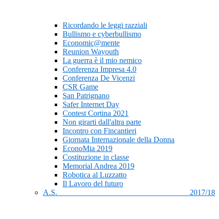
Ricordando le leggi razziali
Bullismo e cyberbullismo
Economic@mente
Reunion Wayouth
La guerra è il mio nemico
Conferenza Impresa 4.0
Conferenza De Vicenzi
CSR Game
San Patrignano
Safer Internet Day
Contest Cortina 2021
Non girarti dall'altra parte
Incontro con Fincantieri
Giornata Internazionale della Donna
EconoMia 2019
Costituzione in classe
Memorial Andrea 2019
Robotica al Luzzatto
Il Lavoro del futuro
A.S. 2017/18