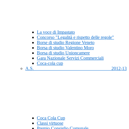
La voce di Impastato
Concorso "Legalità e rispetto delle regole"
Borse di studio Regione Veneto
Borsa di studio Valentino Moro
Borsa di studio Unioncamere
Gara Nazionale Servizi Commerciali
Coca-cola cup
A.S. 2012-13
Coca Cola Cup
Classi virtuose
Premio Consiglio Comunale