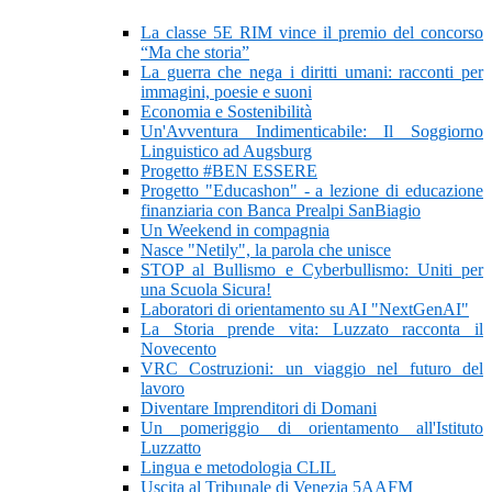
La classe 5E RIM vince il premio del concorso
“Ma che storia”
La guerra che nega i diritti umani: racconti per
immagini, poesie e suoni
Economia e Sostenibilità
Un'Avventura Indimenticabile: Il Soggiorno
Linguistico ad Augsburg
Progetto #BEN ESSERE
Progetto "Educashon" - a lezione di educazione
finanziaria con Banca Prealpi SanBiagio
Un Weekend in compagnia
Nasce "Netily", la parola che unisce
STOP al Bullismo e Cyberbullismo: Uniti per
una Scuola Sicura!
Laboratori di orientamento su AI "NextGenAI"
La Storia prende vita: Luzzato racconta il
Novecento
VRC Costruzioni: un viaggio nel futuro del
lavoro
Diventare Imprenditori di Domani
Un pomeriggio di orientamento all'Istituto
Luzzatto
Lingua e metodologia CLIL
Uscita al Tribunale di Venezia 5AAFM