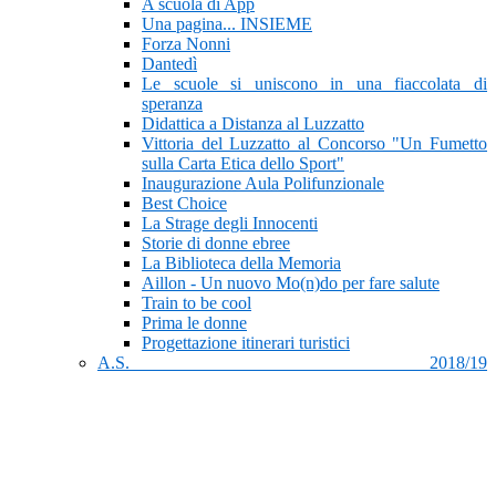
A scuola di App
Una pagina... INSIEME
Forza Nonni
Dantedì
Le scuole si uniscono in una fiaccolata di
speranza
Didattica a Distanza al Luzzatto
Vittoria del Luzzatto al Concorso "Un Fumetto
sulla Carta Etica dello Sport"
Inaugurazione Aula Polifunzionale
Best Choice
La Strage degli Innocenti
Storie di donne ebree
La Biblioteca della Memoria
Aillon - Un nuovo Mo(n)do per fare salute
Train to be cool
Prima le donne
Progettazione itinerari turistici
A.S. 2018/19