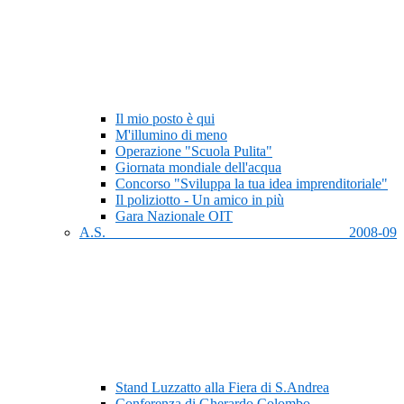
Il mio posto è qui
M'illumino di meno
Operazione "Scuola Pulita"
Giornata mondiale dell'acqua
Concorso "Sviluppa la tua idea imprenditoriale"
Il poliziotto - Un amico in più
Gara Nazionale OIT
A.S. 2008-09
Stand Luzzatto alla Fiera di S.Andrea
Conferenza di Gherardo Colombo