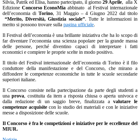
Silvia, Patrik ed Elisa, hanno partecipato, il giorno
29 Aprile
, alla X
Edizione
Concorso EconoMia
abbinato al Festival internazionale
dell’economia di
Torino
, 31 Maggio – 4 Giugno 2022 dal titolo
“Merito, Diversità, Giustizia sociale”
. Tutte le informazioni in
merito si possono trovare sulla
pagina ufficiale
.
Il Festival dell’economia è una brillante iniziativa che ha lo scopo di
far diventare l’economia una scienza popolare per la grande massa
delle persone, perché diventino capaci di interpretare i fatti
economici e compiere le proprie scelte in modo positivo.
Il titolo del Festival internazionale dell’economia di Torino è il filo
conduttore della manifestazione e del Concorso, che mirano a
diffondere le competenze economiche in tutte le scuole secondarie
superiori italiane.
Il Concorso consiste nella partecipazione da parte degli studenti a
una
prova
, costituita da item a risposta chiusa o aperta univoca e
dalla redazione di un saggio breve, finalizzata a
valutare le
competenze acquisite
con lo studio dei materiali e con le iniziative
messe a disposizione delle scuole.
Il Concorso è fra le competizioni e iniziative per le eccellenze del
MIUR.
Notizie