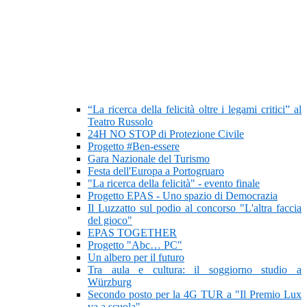
“La ricerca della felicità oltre i legami critici” al
Teatro Russolo
24H NO STOP di Protezione Civile
Progetto #Ben-essere
Gara Nazionale del Turismo
Festa dell'Europa a Portogruaro
"La ricerca della felicità" - evento finale
Progetto EPAS - Uno spazio di Democrazia
Il Luzzatto sul podio al concorso "L'altra faccia
del gioco"
EPAS TOGETHER
Progetto "Abc… PC"
Un albero per il futuro
Tra aula e cultura: il soggiorno studio a
Würzburg
Secondo posto per la 4G TUR a "Il Premio Lux
va a scuola"