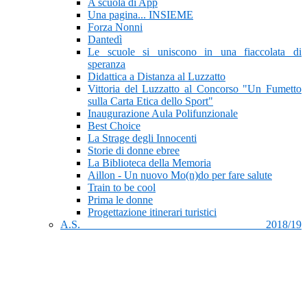
A scuola di App
Una pagina... INSIEME
Forza Nonni
Dantedì
Le scuole si uniscono in una fiaccolata di
speranza
Didattica a Distanza al Luzzatto
Vittoria del Luzzatto al Concorso "Un Fumetto
sulla Carta Etica dello Sport"
Inaugurazione Aula Polifunzionale
Best Choice
La Strage degli Innocenti
Storie di donne ebree
La Biblioteca della Memoria
Aillon - Un nuovo Mo(n)do per fare salute
Train to be cool
Prima le donne
Progettazione itinerari turistici
A.S. 2018/19