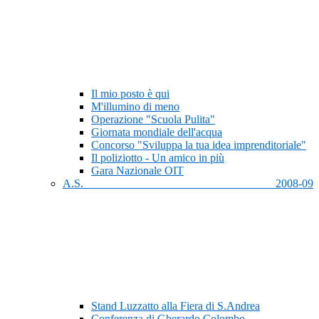
Il mio posto è qui
M'illumino di meno
Operazione "Scuola Pulita"
Giornata mondiale dell'acqua
Concorso "Sviluppa la tua idea imprenditoriale"
Il poliziotto - Un amico in più
Gara Nazionale OIT
A.S. 2008-09
Stand Luzzatto alla Fiera di S.Andrea
Conferenza di Gherardo Colombo