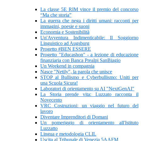
La classe 5E RIM vince il premio del concorso
“Ma che storia”
La guerra che nega i diritti umani: racconti per
immagini, poesie e suoni
Economia e Sostenibilità
Un'Avventura Indimenticabile: Il Soggiorno
Linguistico ad Augsburg
Progetto #BEN ESSERE
Progetto "Educashon" - a lezione di educazione
finanziaria con Banca Prealpi SanBiagio
Un Weekend in compagnia
Nasce "Netily", la parola che unisce
STOP al Bullismo e Cyberbullismo: Uniti per
una Scuola Sicura!
Laboratori di orientamento su AI "NextGenAI"
La Storia prende vita: Luzzato racconta il
Novecento
VRC Costruzioni: un viaggio nel futuro del
lavoro
Diventare Imprenditori di Domani
Un pomeriggio di orientamento all'Istituto
Luzzatto
Lingua e metodologia CLIL
Uscita al Tribunale di Venezia 5AAFM