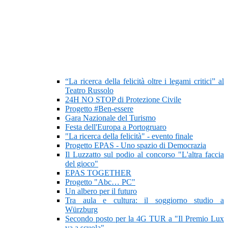
“La ricerca della felicità oltre i legami critici” al
Teatro Russolo
24H NO STOP di Protezione Civile
Progetto #Ben-essere
Gara Nazionale del Turismo
Festa dell'Europa a Portogruaro
"La ricerca della felicità" - evento finale
Progetto EPAS - Uno spazio di Democrazia
Il Luzzatto sul podio al concorso "L'altra faccia
del gioco"
EPAS TOGETHER
Progetto "Abc… PC"
Un albero per il futuro
Tra aula e cultura: il soggiorno studio a
Würzburg
Secondo posto per la 4G TUR a "Il Premio Lux
va a scuola"