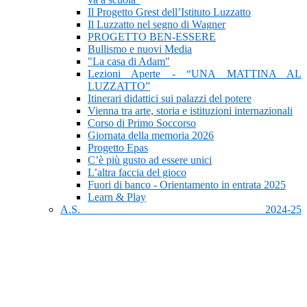
Il Progetto Grest dell’Istituto Luzzatto
Il Luzzatto nel segno di Wagner
PROGETTO BEN-ESSERE
Bullismo e nuovi Media
"La casa di Adam"
Lezioni Aperte - “UNA MATTINA AL
LUZZATTO”
Itinerari didattici sui palazzi del potere
Vienna tra arte, storia e istituzioni internazionali
Corso di Primo Soccorso
Giornata della memoria 2026
Progetto Epas
C’è più gusto ad essere unici
L’altra faccia del gioco
Fuori di banco - Orientamento in entrata 2025
Learn & Play
A.S. 2024-25