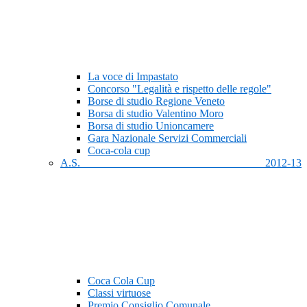
La voce di Impastato
Concorso "Legalità e rispetto delle regole"
Borse di studio Regione Veneto
Borsa di studio Valentino Moro
Borsa di studio Unioncamere
Gara Nazionale Servizi Commerciali
Coca-cola cup
A.S. 2012-13
Coca Cola Cup
Classi virtuose
Premio Consiglio Comunale