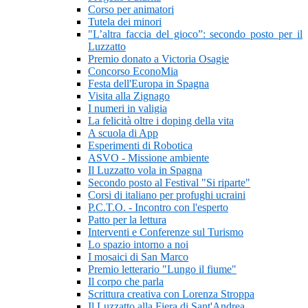
Corso per animatori
Tutela dei minori
"L’altra faccia del gioco”: secondo posto per il
Luzzatto
Premio donato a Victoria Osagie
Concorso EconoMia
Festa dell'Europa in Spagna
Visita alla Zignago
I numeri in valigia
La felicità oltre i doping della vita
A scuola di App
Esperimenti di Robotica
ASVO - Missione ambiente
Il Luzzatto vola in Spagna
Secondo posto al Festival "Si riparte"
Corsi di italiano per profughi ucraini
P.C.T.O. - Incontro con l'esperto
Patto per la lettura
Interventi e Conferenze sul Turismo
Lo spazio intorno a noi
I mosaici di San Marco
Premio letterario "Lungo il fiume"
Il corpo che parla
Scrittura creativa con Lorenza Stroppa
Il Luzzatto alla Fiera di Sant'Andrea