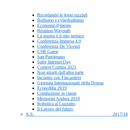
Ricordando le leggi razziali
Bullismo e cyberbullismo
Economic@mente
Reunion Wayouth
La guerra è il mio nemico
Conferenza Impresa 4.0
Conferenza De Vicenzi
CSR Game
San Patrignano
Safer Internet Day
Contest Cortina 2021
Non girarti dall'altra parte
Incontro con Fincantieri
Giornata Internazionale della Donna
EconoMia 2019
Costituzione in classe
Memorial Andrea 2019
Robotica al Luzzatto
Il Lavoro del futuro
A.S. 2017/18