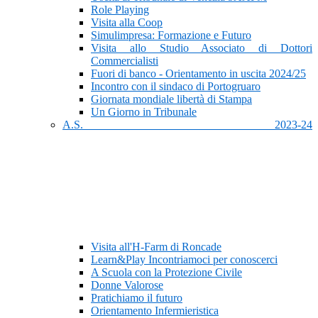
Role Playing
Visita alla Coop
Simulimpresa: Formazione e Futuro
Visita allo Studio Associato di Dottori
Commercialisti
Fuori di banco - Orientamento in uscita 2024/25
Incontro con il sindaco di Portogruaro
Giornata mondiale libertà di Stampa
Un Giorno in Tribunale
A.S. 2023-24
Visita all'H-Farm di Roncade
Learn&Play Incontriamoci per conoscerci
A Scuola con la Protezione Civile
Donne Valorose
Pratichiamo il futuro
Orientamento Infermieristica