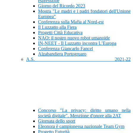
espressione
Giorno del Ricordo 2023
Mostra "Le madri e i padri fondatori dell'Unione
Europea"
Conferenza sulla Mafia al Nord-est
Il Luzzatto alla Fiera
Progetti Città Educativa
NAO: il nostro nuovo robot umanoide
IN-NEET - Il Luzzatto incontra L’Europa
Conferenza Giancarlo Fancel
Alzabandiera Portogruaro
A.S. 2021-22
Concorso "La privacy: diritto umano nella
società digitale". Menzione d'onore alla 2AT
Giornata dello sport
Eleonora è campionessa nazionale Team Gym
Progetto Futurità