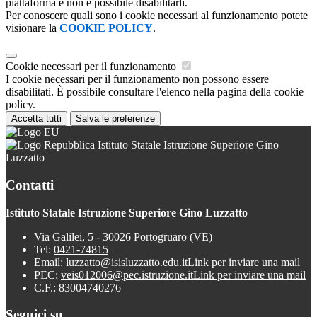
piattaforma e non è possibile disabilitarli.
Per conoscere quali sono i cookie necessari al funzionamento potete
visionare la
COOKIE POLICY
.
Cookie necessari per il funzionamento
I cookie necessari per il funzionamento non possono essere
disabilitati. È possibile consultare l'elenco nella pagina della cookie
policy.
Accetta tutti
Salva le preferenze
Istituto Statale Istruzione Superiore Gino
Luzzatto
Contatti
Istituto Statale Istruzione Superiore Gino Luzzatto
Via Galilei, 5 - 30026 Portogruaro (VE)
Tel:
0421-74815
Email:
luzzatto@isisluzzatto.edu.it
Link per inviare una mail
PEC:
veis012006@pec.istruzione.it
Link per inviare una mail
C.F.: 83004740276
Seguici su