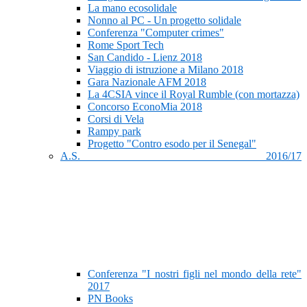
La mano ecosolidale
Nonno al PC - Un progetto solidale
Conferenza "Computer crimes"
Rome Sport Tech
San Candido - Lienz 2018
Viaggio di istruzione a Milano 2018
Gara Nazionale AFM 2018
La 4CSIA vince il Royal Rumble (con mortazza)
Concorso EconoMia 2018
Corsi di Vela
Rampy park
Progetto "Contro esodo per il Senegal"
A.S. 2016/17
Conferenza "I nostri figli nel mondo della rete"
2017
PN Books