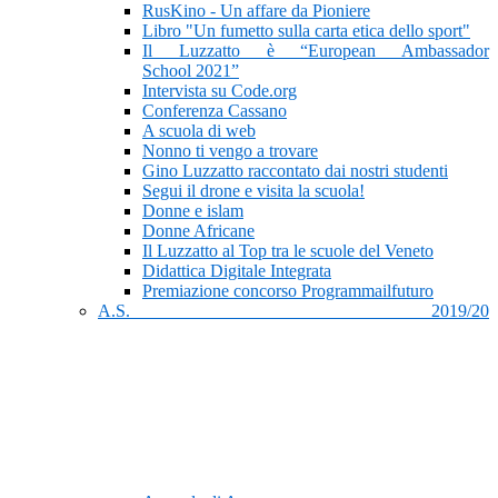
RusKino - Un affare da Pioniere
Libro "Un fumetto sulla carta etica dello sport"
Il Luzzatto è “European Ambassador
School 2021”
Intervista su Code.org
Conferenza Cassano
A scuola di web
Nonno ti vengo a trovare
Gino Luzzatto raccontato dai nostri studenti
Segui il drone e visita la scuola!
Donne e islam
Donne Africane
Il Luzzatto al Top tra le scuole del Veneto
Didattica Digitale Integrata
Premiazione concorso Programmailfuturo
A.S. 2019/20