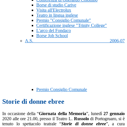
Borse di studio Carive
Visita all'Electrolux
Teatro in lingua inglese
Premio "Consiglio Comunale"
Certificazione inglese "Trinity College"
L'arco del Fondaco
Borse Job School
A.S. 2006-07
Premio Consiglio Comunale
Storie di donne ebree
In occasione della “
Giornata della Memoria
”, lunedì
27 gennaio
2020 alle ore 21.00, presso il Teatro L.
Russolo
di Portogruaro, si è
tenuto lo spettacolo teatrale “
Storie di donne ebree
”, a cura