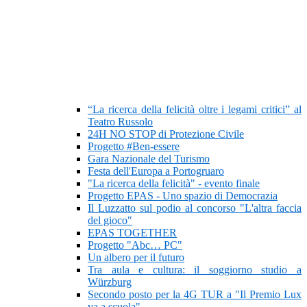
“La ricerca della felicità oltre i legami critici” al
Teatro Russolo
24H NO STOP di Protezione Civile
Progetto #Ben-essere
Gara Nazionale del Turismo
Festa dell'Europa a Portogruaro
"La ricerca della felicità" - evento finale
Progetto EPAS - Uno spazio di Democrazia
Il Luzzatto sul podio al concorso "L'altra faccia
del gioco"
EPAS TOGETHER
Progetto "Abc… PC"
Un albero per il futuro
Tra aula e cultura: il soggiorno studio a
Würzburg
Secondo posto per la 4G TUR a "Il Premio Lux
va a scuola"