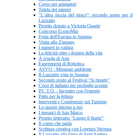
Corso per animatori
Tutela dei minori
"L’altra faccia del gioco”: secondo posto per il
Luzzatto
Premio donato a Victoria Osagie
Concorso EconoMia
Festa dell'Europa in Spagna
Visita alla Zignago
I numeri in valigia
La felicità oltre i doping della vita
A scuola di App
Esperimenti di Robotica
ASVO - Missione ambiente
Il Luzzatto vola in Spagna
Secondo posto al Festival "Si riparte"
Corsi di italiano per profughi ucraini
P.C.T.O. - Incontro con l'esperto
Patto per la lettura
Interventi e Conferenze sul Turismo
Lo spazio intorno a noi
I mosaici di San Marco
Premio letterario "Lungo il fiume"
Il corpo che parla
Scrittura creativa con Lorenza Stroppa
Il Luzzatto alla Fiera di Sant'Andrea