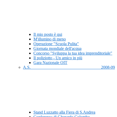
Il mio posto è qui
M'illumino di meno
Operazione "Scuola Pulita"
Giornata mondiale dell'acqua
Concorso "Sviluppa la tua idea imprenditoriale"
Il poliziotto - Un amico in più
Gara Nazionale OIT
A.S. 2008-09
Stand Luzzatto alla Fiera di S.Andrea
Conferenza di Gherardo Colombo