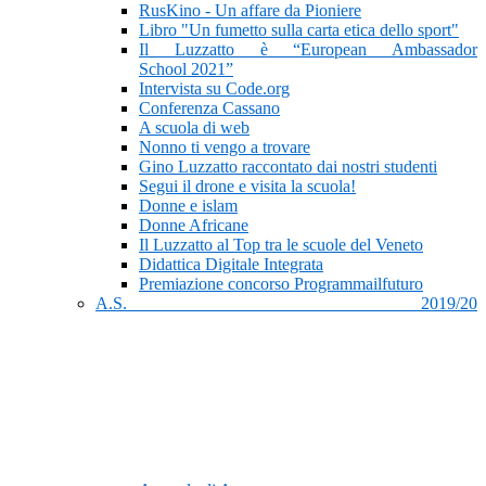
RusKino - Un affare da Pioniere
Libro "Un fumetto sulla carta etica dello sport"
Il Luzzatto è “European Ambassador
School 2021”
Intervista su Code.org
Conferenza Cassano
A scuola di web
Nonno ti vengo a trovare
Gino Luzzatto raccontato dai nostri studenti
Segui il drone e visita la scuola!
Donne e islam
Donne Africane
Il Luzzatto al Top tra le scuole del Veneto
Didattica Digitale Integrata
Premiazione concorso Programmailfuturo
A.S. 2019/20