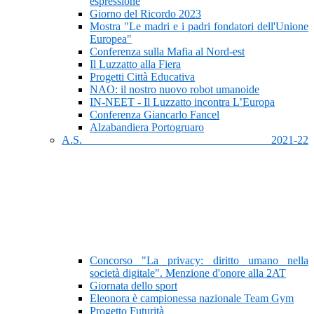
espressione
Giorno del Ricordo 2023
Mostra "Le madri e i padri fondatori dell'Unione
Europea"
Conferenza sulla Mafia al Nord-est
Il Luzzatto alla Fiera
Progetti Città Educativa
NAO: il nostro nuovo robot umanoide
IN-NEET - Il Luzzatto incontra L’Europa
Conferenza Giancarlo Fancel
Alzabandiera Portogruaro
A.S. 2021-22
Concorso "La privacy: diritto umano nella
società digitale". Menzione d'onore alla 2AT
Giornata dello sport
Eleonora è campionessa nazionale Team Gym
Progetto Futurità