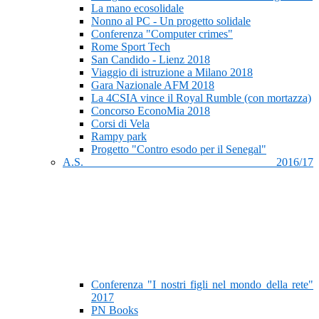
La mano ecosolidale
Nonno al PC - Un progetto solidale
Conferenza "Computer crimes"
Rome Sport Tech
San Candido - Lienz 2018
Viaggio di istruzione a Milano 2018
Gara Nazionale AFM 2018
La 4CSIA vince il Royal Rumble (con mortazza)
Concorso EconoMia 2018
Corsi di Vela
Rampy park
Progetto "Contro esodo per il Senegal"
A.S. 2016/17
Conferenza "I nostri figli nel mondo della rete"
2017
PN Books