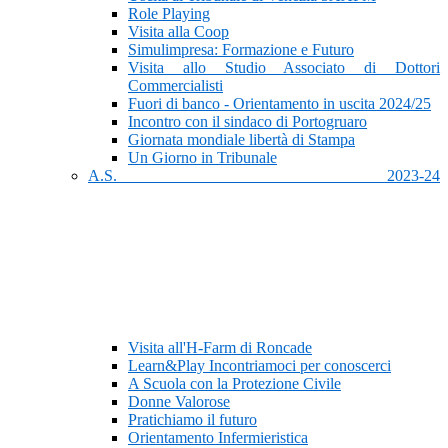
Role Playing
Visita alla Coop
Simulimpresa: Formazione e Futuro
Visita allo Studio Associato di Dottori
Commercialisti
Fuori di banco - Orientamento in uscita 2024/25
Incontro con il sindaco di Portogruaro
Giornata mondiale libertà di Stampa
Un Giorno in Tribunale
A.S. 2023-24
Visita all'H-Farm di Roncade
Learn&Play Incontriamoci per conoscerci
A Scuola con la Protezione Civile
Donne Valorose
Pratichiamo il futuro
Orientamento Infermieristica