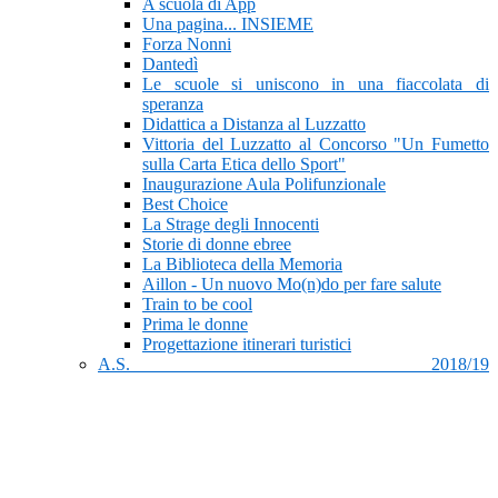
A scuola di App
Una pagina... INSIEME
Forza Nonni
Dantedì
Le scuole si uniscono in una fiaccolata di
speranza
Didattica a Distanza al Luzzatto
Vittoria del Luzzatto al Concorso "Un Fumetto
sulla Carta Etica dello Sport"
Inaugurazione Aula Polifunzionale
Best Choice
La Strage degli Innocenti
Storie di donne ebree
La Biblioteca della Memoria
Aillon - Un nuovo Mo(n)do per fare salute
Train to be cool
Prima le donne
Progettazione itinerari turistici
A.S. 2018/19