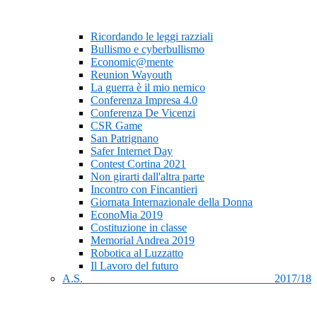
Ricordando le leggi razziali
Bullismo e cyberbullismo
Economic@mente
Reunion Wayouth
La guerra è il mio nemico
Conferenza Impresa 4.0
Conferenza De Vicenzi
CSR Game
San Patrignano
Safer Internet Day
Contest Cortina 2021
Non girarti dall'altra parte
Incontro con Fincantieri
Giornata Internazionale della Donna
EconoMia 2019
Costituzione in classe
Memorial Andrea 2019
Robotica al Luzzatto
Il Lavoro del futuro
A.S. 2017/18