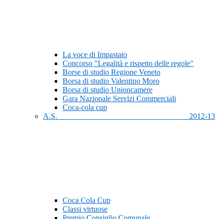
La voce di Impastato
Concorso "Legalità e rispetto delle regole"
Borse di studio Regione Veneto
Borsa di studio Valentino Moro
Borsa di studio Unioncamere
Gara Nazionale Servizi Commerciali
Coca-cola cup
A.S. 2012-13
Coca Cola Cup
Classi virtuose
Premio Consiglio Comunale