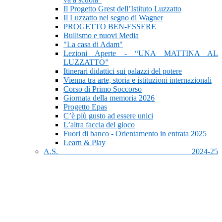
Il Progetto Grest dell’Istituto Luzzatto
Il Luzzatto nel segno di Wagner
PROGETTO BEN-ESSERE
Bullismo e nuovi Media
"La casa di Adam"
Lezioni Aperte - “UNA MATTINA AL
LUZZATTO”
Itinerari didattici sui palazzi del potere
Vienna tra arte, storia e istituzioni internazionali
Corso di Primo Soccorso
Giornata della memoria 2026
Progetto Epas
C’è più gusto ad essere unici
L’altra faccia del gioco
Fuori di banco - Orientamento in entrata 2025
Learn & Play
A.S. 2024-25