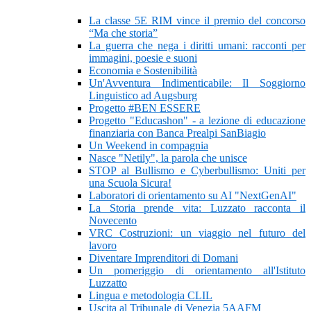
La classe 5E RIM vince il premio del concorso
“Ma che storia”
La guerra che nega i diritti umani: racconti per
immagini, poesie e suoni
Economia e Sostenibilità
Un'Avventura Indimenticabile: Il Soggiorno
Linguistico ad Augsburg
Progetto #BEN ESSERE
Progetto "Educashon" - a lezione di educazione
finanziaria con Banca Prealpi SanBiagio
Un Weekend in compagnia
Nasce "Netily", la parola che unisce
STOP al Bullismo e Cyberbullismo: Uniti per
una Scuola Sicura!
Laboratori di orientamento su AI "NextGenAI"
La Storia prende vita: Luzzato racconta il
Novecento
VRC Costruzioni: un viaggio nel futuro del
lavoro
Diventare Imprenditori di Domani
Un pomeriggio di orientamento all'Istituto
Luzzatto
Lingua e metodologia CLIL
Uscita al Tribunale di Venezia 5AAFM