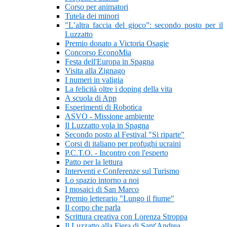
Corso per animatori
Tutela dei minori
"L’altra faccia del gioco”: secondo posto per il
Luzzatto
Premio donato a Victoria Osagie
Concorso EconoMia
Festa dell'Europa in Spagna
Visita alla Zignago
I numeri in valigia
La felicità oltre i doping della vita
A scuola di App
Esperimenti di Robotica
ASVO - Missione ambiente
Il Luzzatto vola in Spagna
Secondo posto al Festival "Si riparte"
Corsi di italiano per profughi ucraini
P.C.T.O. - Incontro con l'esperto
Patto per la lettura
Interventi e Conferenze sul Turismo
Lo spazio intorno a noi
I mosaici di San Marco
Premio letterario "Lungo il fiume"
Il corpo che parla
Scrittura creativa con Lorenza Stroppa
Il Luzzatto alla Fiera di Sant'Andrea