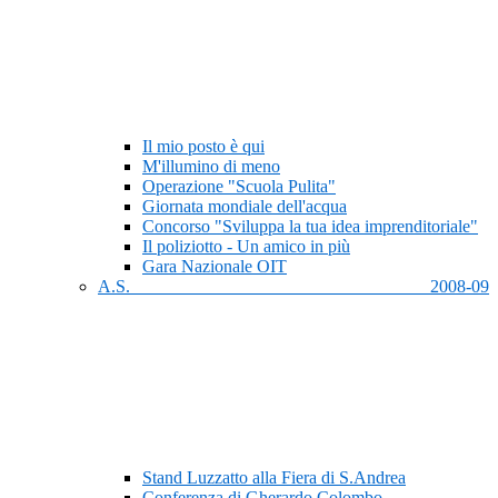
Il mio posto è qui
M'illumino di meno
Operazione "Scuola Pulita"
Giornata mondiale dell'acqua
Concorso "Sviluppa la tua idea imprenditoriale"
Il poliziotto - Un amico in più
Gara Nazionale OIT
A.S. 2008-09
Stand Luzzatto alla Fiera di S.Andrea
Conferenza di Gherardo Colombo