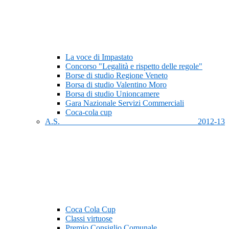
La voce di Impastato
Concorso "Legalità e rispetto delle regole"
Borse di studio Regione Veneto
Borsa di studio Valentino Moro
Borsa di studio Unioncamere
Gara Nazionale Servizi Commerciali
Coca-cola cup
A.S. 2012-13
Coca Cola Cup
Classi virtuose
Premio Consiglio Comunale