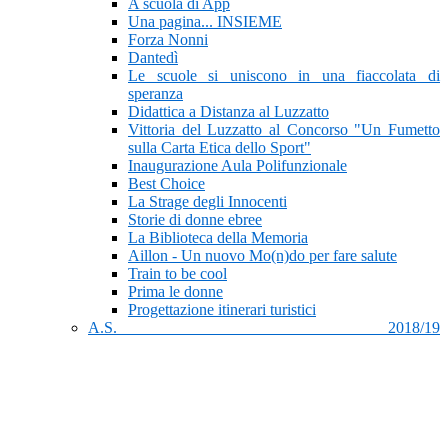
A scuola di App
Una pagina... INSIEME
Forza Nonni
Dantedì
Le scuole si uniscono in una fiaccolata di
speranza
Didattica a Distanza al Luzzatto
Vittoria del Luzzatto al Concorso "Un Fumetto
sulla Carta Etica dello Sport"
Inaugurazione Aula Polifunzionale
Best Choice
La Strage degli Innocenti
Storie di donne ebree
La Biblioteca della Memoria
Aillon - Un nuovo Mo(n)do per fare salute
Train to be cool
Prima le donne
Progettazione itinerari turistici
A.S. 2018/19