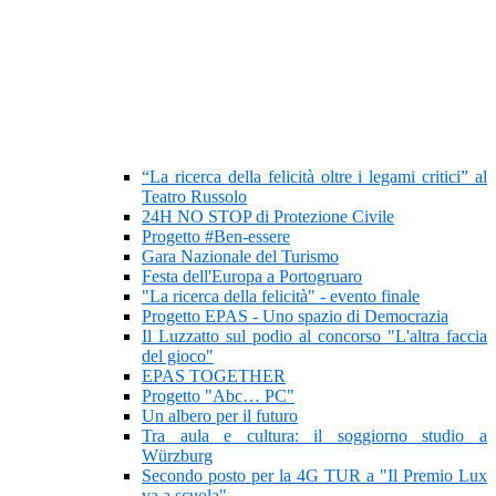
“La ricerca della felicità oltre i legami critici” al
Teatro Russolo
24H NO STOP di Protezione Civile
Progetto #Ben-essere
Gara Nazionale del Turismo
Festa dell'Europa a Portogruaro
"La ricerca della felicità" - evento finale
Progetto EPAS - Uno spazio di Democrazia
Il Luzzatto sul podio al concorso "L'altra faccia
del gioco"
EPAS TOGETHER
Progetto "Abc… PC"
Un albero per il futuro
Tra aula e cultura: il soggiorno studio a
Würzburg
Secondo posto per la 4G TUR a "Il Premio Lux
va a scuola"