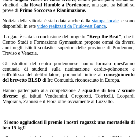
vincitori, alla
Royal Rumble a Pordenone
, una gara tra istituti su
prove di
Primo Soccorso e Rianimazione
.
Notizia della vittoria è stata data anche dalla
stampa locale
. e sono
disponibili in rete
video realizzati da Friulovest Banca
.
La gara è stata la conclusione del progetto
"Keep the Beat"
, che il
Centro Studi e Formazione Gymnasium propone ormai da diversi
anni negli istituti scolastici superiori delle province di Pordenone,
Treviso e Venezia.
Gli istruttori del centro pordenonese hanno formato quest'anno
centinaia di studenti sulla rianimazione cardio-polmonare e
sull'utilizzo del defibrillatore, portandoli infine al
conseguimento
del brevetto BLSD
di Irc Comunità, riconosciuto in Europa.
Hanno partecipato alla competizione
7 squadre di ben 7 scuole
diverse
: gli istituti Vendramini, Gregoretti, Torricelli, Leopardi
Majorana, Zanussi e il Flora oltre ovviamente al Luzzatto.
Si sono aggiudicati il premio i nostri ragazzi: una mortadella di
ben 15 kg!!