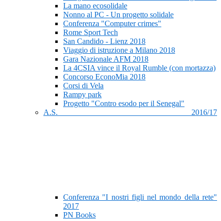
La mano ecosolidale
Nonno al PC - Un progetto solidale
Conferenza "Computer crimes"
Rome Sport Tech
San Candido - Lienz 2018
Viaggio di istruzione a Milano 2018
Gara Nazionale AFM 2018
La 4CSIA vince il Royal Rumble (con mortazza)
Concorso EconoMia 2018
Corsi di Vela
Rampy park
Progetto "Contro esodo per il Senegal"
A.S. 2016/17
Conferenza "I nostri figli nel mondo della rete"
2017
PN Books