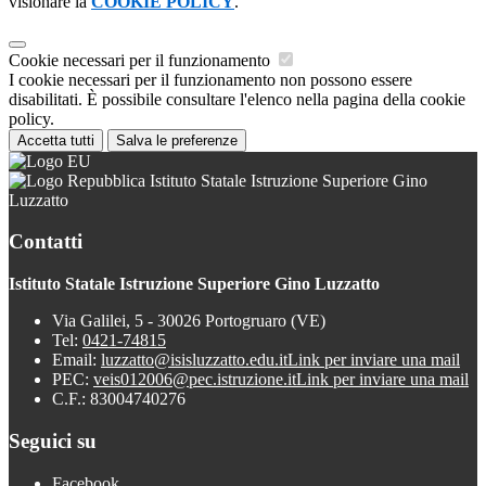
visionare la
COOKIE POLICY
.
Cookie necessari per il funzionamento
I cookie necessari per il funzionamento non possono essere
disabilitati. È possibile consultare l'elenco nella pagina della cookie
policy.
Accetta tutti
Salva le preferenze
Istituto Statale Istruzione Superiore Gino
Luzzatto
Contatti
Istituto Statale Istruzione Superiore Gino Luzzatto
Via Galilei, 5 - 30026 Portogruaro (VE)
Tel:
0421-74815
Email:
luzzatto@isisluzzatto.edu.it
Link per inviare una mail
PEC:
veis012006@pec.istruzione.it
Link per inviare una mail
C.F.: 83004740276
Seguici su
Facebook