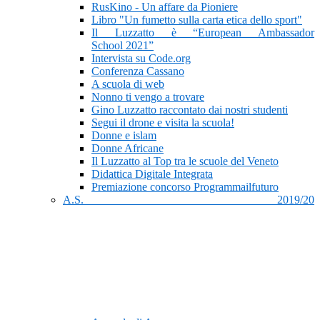
RusKino - Un affare da Pioniere
Libro "Un fumetto sulla carta etica dello sport"
Il Luzzatto è “European Ambassador
School 2021”
Intervista su Code.org
Conferenza Cassano
A scuola di web
Nonno ti vengo a trovare
Gino Luzzatto raccontato dai nostri studenti
Segui il drone e visita la scuola!
Donne e islam
Donne Africane
Il Luzzatto al Top tra le scuole del Veneto
Didattica Digitale Integrata
Premiazione concorso Programmailfuturo
A.S. 2019/20