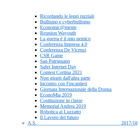
Ricordando le leggi razziali
Bullismo e cyberbullismo
Economic@mente
Reunion Wayouth
La guerra è il mio nemico
Conferenza Impresa 4.0
Conferenza De Vicenzi
CSR Game
San Patrignano
Safer Internet Day
Contest Cortina 2021
Non girarti dall'altra parte
Incontro con Fincantieri
Giornata Internazionale della Donna
EconoMia 2019
Costituzione in classe
Memorial Andrea 2019
Robotica al Luzzatto
Il Lavoro del futuro
A.S. 2017/18