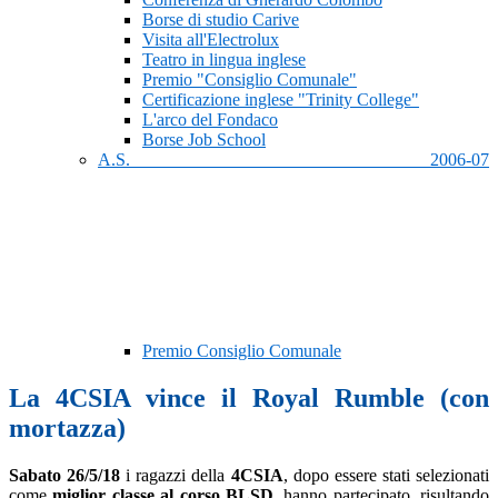
Borse di studio Carive
Visita all'Electrolux
Teatro in lingua inglese
Premio "Consiglio Comunale"
Certificazione inglese "Trinity College"
L'arco del Fondaco
Borse Job School
A.S. 2006-07
Premio Consiglio Comunale
La 4CSIA vince il Royal Rumble (con
mortazza)
Sabato 26/5/18
i ragazzi della
4CSIA
, dopo essere stati selezionati
come
miglior classe al corso BLSD
, hanno partecipato, risultando