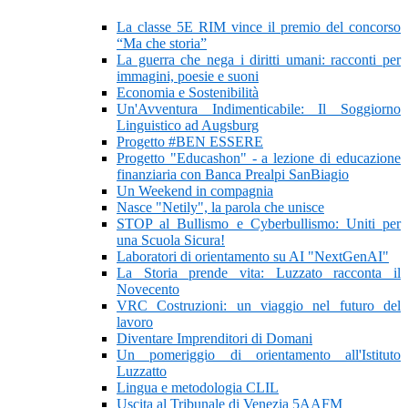
La classe 5E RIM vince il premio del concorso
“Ma che storia”
La guerra che nega i diritti umani: racconti per
immagini, poesie e suoni
Economia e Sostenibilità
Un'Avventura Indimenticabile: Il Soggiorno
Linguistico ad Augsburg
Progetto #BEN ESSERE
Progetto "Educashon" - a lezione di educazione
finanziaria con Banca Prealpi SanBiagio
Un Weekend in compagnia
Nasce "Netily", la parola che unisce
STOP al Bullismo e Cyberbullismo: Uniti per
una Scuola Sicura!
Laboratori di orientamento su AI "NextGenAI"
La Storia prende vita: Luzzato racconta il
Novecento
VRC Costruzioni: un viaggio nel futuro del
lavoro
Diventare Imprenditori di Domani
Un pomeriggio di orientamento all'Istituto
Luzzatto
Lingua e metodologia CLIL
Uscita al Tribunale di Venezia 5AAFM