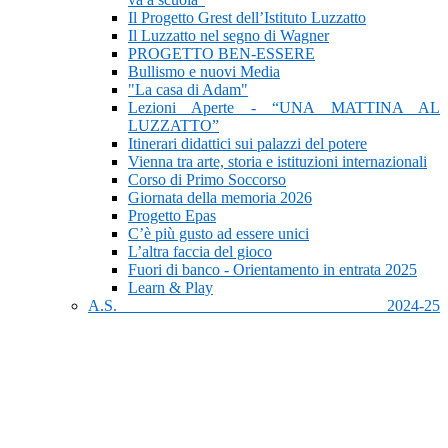
Il Progetto Grest dell’Istituto Luzzatto
Il Luzzatto nel segno di Wagner
PROGETTO BEN-ESSERE
Bullismo e nuovi Media
"La casa di Adam"
Lezioni Aperte - “UNA MATTINA AL
LUZZATTO”
Itinerari didattici sui palazzi del potere
Vienna tra arte, storia e istituzioni internazionali
Corso di Primo Soccorso
Giornata della memoria 2026
Progetto Epas
C’è più gusto ad essere unici
L’altra faccia del gioco
Fuori di banco - Orientamento in entrata 2025
Learn & Play
A.S. 2024-25