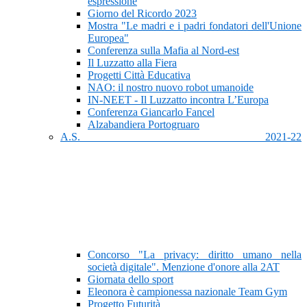
espressione
Giorno del Ricordo 2023
Mostra "Le madri e i padri fondatori dell'Unione
Europea"
Conferenza sulla Mafia al Nord-est
Il Luzzatto alla Fiera
Progetti Città Educativa
NAO: il nostro nuovo robot umanoide
IN-NEET - Il Luzzatto incontra L’Europa
Conferenza Giancarlo Fancel
Alzabandiera Portogruaro
A.S. 2021-22
Concorso "La privacy: diritto umano nella
società digitale". Menzione d'onore alla 2AT
Giornata dello sport
Eleonora è campionessa nazionale Team Gym
Progetto Futurità