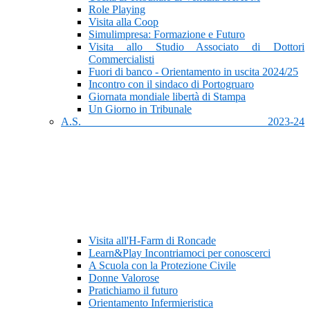
Role Playing
Visita alla Coop
Simulimpresa: Formazione e Futuro
Visita allo Studio Associato di Dottori
Commercialisti
Fuori di banco - Orientamento in uscita 2024/25
Incontro con il sindaco di Portogruaro
Giornata mondiale libertà di Stampa
Un Giorno in Tribunale
A.S. 2023-24
Visita all'H-Farm di Roncade
Learn&Play Incontriamoci per conoscerci
A Scuola con la Protezione Civile
Donne Valorose
Pratichiamo il futuro
Orientamento Infermieristica