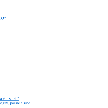
TO”
a che storia”
magini, poesie e suoni