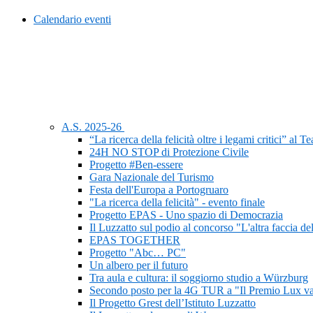
Calendario eventi
A.S. 2025-26
“La ricerca della felicità oltre i legami critici” al 
24H NO STOP di Protezione Civile
Progetto #Ben-essere
Gara Nazionale del Turismo
Festa dell'Europa a Portogruaro
"La ricerca della felicità" - evento finale
Progetto EPAS - Uno spazio di Democrazia
Il Luzzatto sul podio al concorso "L'altra faccia de
EPAS TOGETHER
Progetto "Abc… PC"
Un albero per il futuro
Tra aula e cultura: il soggiorno studio a Würzburg
Secondo posto per la 4G TUR a "Il Premio Lux va
Il Progetto Grest dell’Istituto Luzzatto