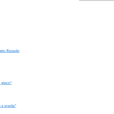
Teatro Russolo
l gioco"
 a scuola"