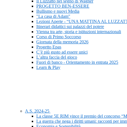
Il Luzzatto nel segno di Wagner
PROGETTO BEN-ESSERE
Bullismo e nuovi Media
"La casa di Adam"
Lezioni Aperte - “UNA MATTINA AL LUZZAT
Itinerari didattici sui palazzi del potere
Vienna tra arte, storia e istituzioni internazionali
Corso di Primo Soccorso
Giornata della memoria 2026
Progetto Epas
C’è più gusto ad essere unici
L’altra faccia del gioco
Fuori di banco - Orientamento in entrata 2025
Learn & Play
A.S. 2024-25
La classe 5E RIM vince il premio del concorso “M
La guerra che nega i diritti umani: racconti per im
Economia e Sostenibilità