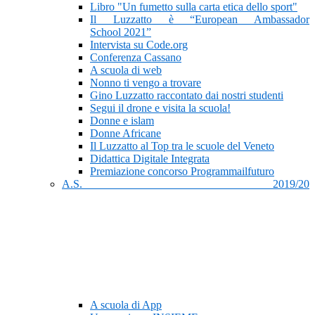
Libro "Un fumetto sulla carta etica dello sport"
Il Luzzatto è “European Ambassador
School 2021”
Intervista su Code.org
Conferenza Cassano
A scuola di web
Nonno ti vengo a trovare
Gino Luzzatto raccontato dai nostri studenti
Segui il drone e visita la scuola!
Donne e islam
Donne Africane
Il Luzzatto al Top tra le scuole del Veneto
Didattica Digitale Integrata
Premiazione concorso Programmailfuturo
A.S. 2019/20
A scuola di App