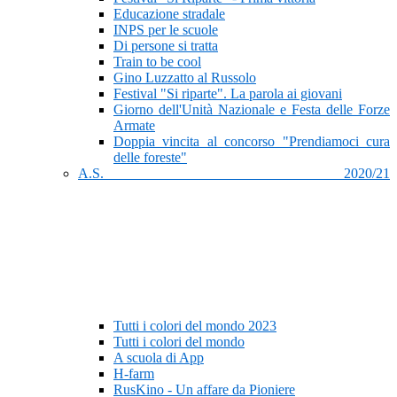
Educazione stradale
INPS per le scuole
Di persone si tratta
Train to be cool
Gino Luzzatto al Russolo
Festival "Si riparte". La parola ai giovani
Giorno dell'Unità Nazionale e Festa delle Forze
Armate
Doppia vincita al concorso "Prendiamoci cura
delle foreste"
A.S. 2020/21
Tutti i colori del mondo 2023
Tutti i colori del mondo
A scuola di App
H-farm
RusKino - Un affare da Pioniere