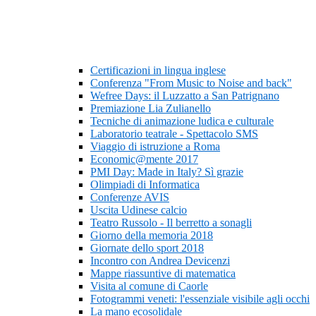
Certificazioni in lingua inglese
Conferenza "From Music to Noise and back"
Wefree Days: il Luzzatto a San Patrignano
Premiazione Lia Zulianello
Tecniche di animazione ludica e culturale
Laboratorio teatrale - Spettacolo SMS
Viaggio di istruzione a Roma
Economic@mente 2017
PMI Day: Made in Italy? Sì grazie
Olimpiadi di Informatica
Conferenze AVIS
Uscita Udinese calcio
Teatro Russolo - Il berretto a sonagli
Giorno della memoria 2018
Giornate dello sport 2018
Incontro con Andrea Devicenzi
Mappe riassuntive di matematica
Visita al comune di Caorle
Fotogrammi veneti: l'essenziale visibile agli occhi
La mano ecosolidale