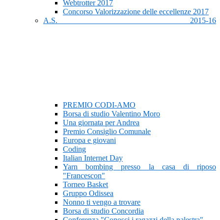
Webtrotter 2017
Concorso Valorizzazione delle eccellenze 2017
A.S. 2015-16
PREMIO CODI-AMO
Borsa di studio Valentino Moro
Una giornata per Andrea
Premio Consiglio Comunale
Europa e giovani
Coding
Italian Internet Day
Yarn bombing presso la casa di riposo
"Francescon"
Torneo Basket
Gruppo Odissea
Nonno ti vengo a trovare
Borsa di studio Concordia
Conferenza "Conosci i ragazzi della palestra"