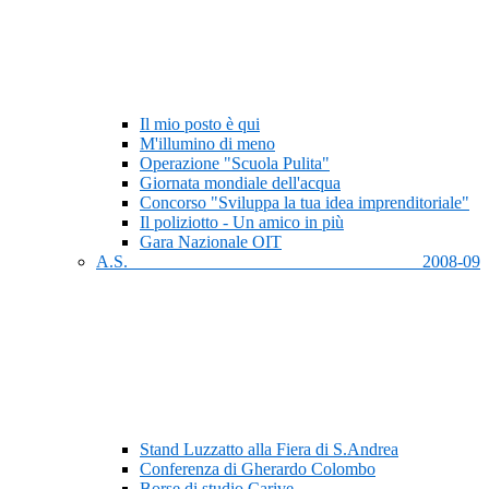
Il mio posto è qui
M'illumino di meno
Operazione "Scuola Pulita"
Giornata mondiale dell'acqua
Concorso "Sviluppa la tua idea imprenditoriale"
Il poliziotto - Un amico in più
Gara Nazionale OIT
A.S. 2008-09
Stand Luzzatto alla Fiera di S.Andrea
Conferenza di Gherardo Colombo
Borse di studio Carive