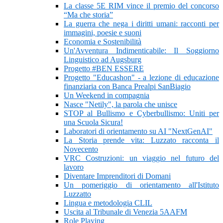
La classe 5E RIM vince il premio del concorso
“Ma che storia”
La guerra che nega i diritti umani: racconti per
immagini, poesie e suoni
Economia e Sostenibilità
Un'Avventura Indimenticabile: Il Soggiorno
Linguistico ad Augsburg
Progetto #BEN ESSERE
Progetto "Educashon" - a lezione di educazione
finanziaria con Banca Prealpi SanBiagio
Un Weekend in compagnia
Nasce "Netily", la parola che unisce
STOP al Bullismo e Cyberbullismo: Uniti per
una Scuola Sicura!
Laboratori di orientamento su AI "NextGenAI"
La Storia prende vita: Luzzato racconta il
Novecento
VRC Costruzioni: un viaggio nel futuro del
lavoro
Diventare Imprenditori di Domani
Un pomeriggio di orientamento all'Istituto
Luzzatto
Lingua e metodologia CLIL
Uscita al Tribunale di Venezia 5AAFM
Role Playing