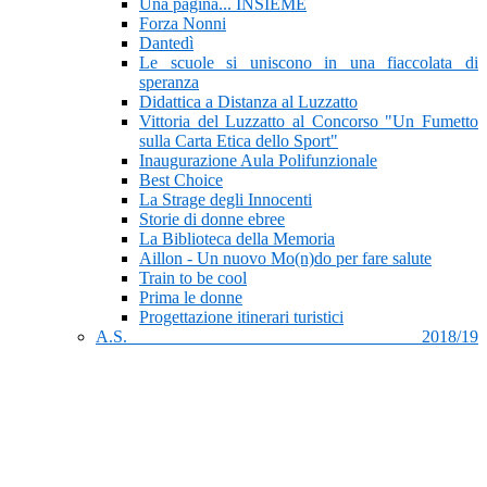
Una pagina... INSIEME
Forza Nonni
Dantedì
Le scuole si uniscono in una fiaccolata di
speranza
Didattica a Distanza al Luzzatto
Vittoria del Luzzatto al Concorso "Un Fumetto
sulla Carta Etica dello Sport"
Inaugurazione Aula Polifunzionale
Best Choice
La Strage degli Innocenti
Storie di donne ebree
La Biblioteca della Memoria
Aillon - Un nuovo Mo(n)do per fare salute
Train to be cool
Prima le donne
Progettazione itinerari turistici
A.S. 2018/19