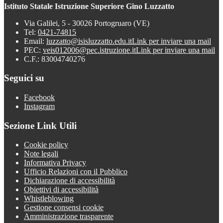
Istituto Statale Istruzione Superiore Gino Luzzatto
Via Galilei, 5 - 30026 Portogruaro (VE)
Tel:
0421-74815
Email:
luzzatto@isisluzzatto.edu.it
Link per inviare una mail
PEC:
veis012006@pec.istruzione.it
Link per inviare una mail
C.F.: 83004740276
Seguici su
Facebook
Instagram
Sezione Link Utili
Cookie policy
Note legali
Informativa Privacy
Ufficio Relazioni con il Pubblico
Dichiarazione di accessibilità
Obiettivi di accessibilità
Whistleblowing
Gestione consensi cookie
Amministrazione trasparente