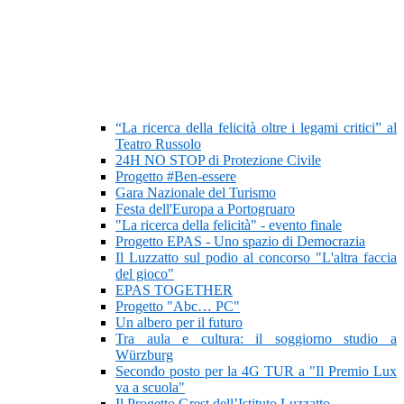
“La ricerca della felicità oltre i legami critici” al
Teatro Russolo
24H NO STOP di Protezione Civile
Progetto #Ben-essere
Gara Nazionale del Turismo
Festa dell'Europa a Portogruaro
"La ricerca della felicità" - evento finale
Progetto EPAS - Uno spazio di Democrazia
Il Luzzatto sul podio al concorso "L'altra faccia
del gioco"
EPAS TOGETHER
Progetto "Abc… PC"
Un albero per il futuro
Tra aula e cultura: il soggiorno studio a
Würzburg
Secondo posto per la 4G TUR a "Il Premio Lux
va a scuola"
Il Progetto Grest dell’Istituto Luzzatto