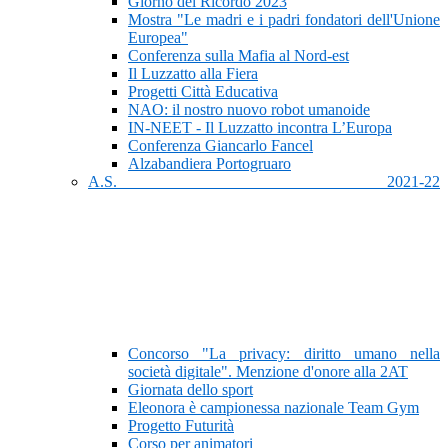
Giorno del Ricordo 2023
Mostra "Le madri e i padri fondatori dell'Unione
Europea"
Conferenza sulla Mafia al Nord-est
Il Luzzatto alla Fiera
Progetti Città Educativa
NAO: il nostro nuovo robot umanoide
IN-NEET - Il Luzzatto incontra L’Europa
Conferenza Giancarlo Fancel
Alzabandiera Portogruaro
A.S. 2021-22
Concorso "La privacy: diritto umano nella
società digitale". Menzione d'onore alla 2AT
Giornata dello sport
Eleonora è campionessa nazionale Team Gym
Progetto Futurità
Corso per animatori