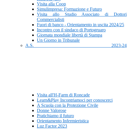
Visita alla Coop
Simulimpresa: Formazione e Futuro
Visita allo Studio Associato di Dottori
Commercialisti
Fuori di banco - Orientamento in uscita 2024/25
Incontro con il sindaco di Portogruaro
Giornata mondiale libertà di Stampa
Un Giorno in Tribunale
A.S. 2023-24
Visita all'H-Farm di Roncade
Learn&Play Incontriamoci per conoscerci
A Scuola con la Protezione Civile
Donne Valorose
Pratichiamo il futuro
Orientamento Infermieristica
Luz Factor 2023