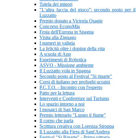
Tutela dei minori
"L’altra faccia del gioco”: secondo posto per il
Luzzatto
Premio donato a Victoria Osagie
Concorso EconoMia
Festa dell'Europa in Spagna
Visita alla Zignago
I numeri in valigia
La felicità oltre i doping della vita
A scuola di App
Esperimenti di Robotica
ASVO - Missione ambiente
Il Luzzatto vola in Spagna
Secondo posto al Festival "Si riparte"
Corsi di italiano per profughi ucraini
P.C.T.O. - Incontro con l'esperto
Patto per la lettura
Interventi e Conferenze sul Turismo
Lo spazio intorno a noi
I mosaici di San Marco
Premio letterario "Lungo il fiume"
Il corpo che parla
Scrittura creativa con Lorenza Stroppa
Il Luzzatto alla Fiera di Sant'Andrea
Festival "Si Riparte" - Prima vittoria