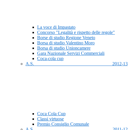
La voce di Impastato
Concorso "Legalità e rispetto delle regole"
Borse di studio Regione Veneto
Borsa di studio Valentino Moro
Borsa di studio Unioncamere
Gara Nazionale Servizi Commerciali
Coca-cola cup
A.S. 2012-13
Coca Cola Cup
Classi virtuose
Premio Consiglio Comunale
A.S. 2011-12