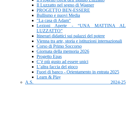
Il Luzzatto nel segno di Wagner
PROGETTO BEN-ESSERE
Bullismo e nuovi Media
"La casa di Adam"
Lezioni Aperte - “UNA MATTINA AL
LUZZATTO”
Itinerari didattici sui palazzi del potere
Vienna tra arte, storia e istituzioni internazionali
Corso di Primo Soccorso
Giornata della memoria 2026
Progetto Epas
C’è più gusto ad essere unici
L’altra faccia del gioco
Fuori di banco - Orientamento in entrata 2025
Learn & Play
A.S. 2024-25