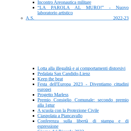
Incontro Areonautica militare
“LA PAROLA AL MURO!” - Nuovo
laboratorio artistico
A.S. 2022-23
Lotta alla illegalità e ai comportamenti distorsivi
Pedalata San Candido-Lienz
Keep the beat
Festa dell'Europa 2023 - Diventiamo cittadini
europei
Progetto Marless
Premio Consiglio Comunale: secondo premio
alla 1gtur
A scuola con la Protezione Civile
Ciaspolata a Piancavallo
Conferenza sulla libertà di stampa e di
espressione