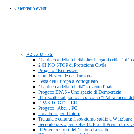
Calendario eventi
A.S. 2025-26
“La ricerca della felicità oltre i legami critici” al 
24H NO STOP di Protezione Civile
Progetto #Ben-essere
Gara Nazionale del Turismo
Festa dell'Europa a Portogruaro
"La ricerca della felicità" - evento finale
Progetto EPAS - Uno spazio di Democrazia
Il Luzzatto sul podio al concorso "L'altra faccia de
EPAS TOGETHER
Progetto "Abc… PC"
Un albero per il futuro
Tra aula e cultura: il soggiorno studio a Würzburg
Secondo posto per la 4G TUR a "Il Premio Lux va
Il Progetto Grest dell’Istituto Luzzatto