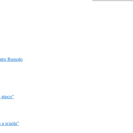
Teatro Russolo
l gioco"
 a scuola"