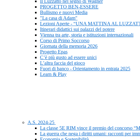
Il Luzzatto nel segno di Wagner
PROGETTO BEN-ESSERE
Bullismo e nuovi Media
"La casa di Adam"
Lezioni Aperte - “UNA MATTINA AL LUZZAT
Itinerari didattici sui palazzi del potere
Vienna tra arte, storia e istituzioni internazionali
Corso di Primo Soccorso
Giornata della memoria 2026
Progetto Epas
C’è più gusto ad essere unici
L’altra faccia del gioco
Fuori di banco - Orientamento in entrata 2025
Learn & Play
A.S. 2024-25
La classe 5E RIM vince il premio del concorso “M
La guerra che nega i diritti umani: racconti per im
Economia e Sostenibilità