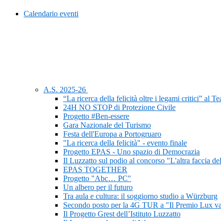
Calendario eventi
A.S. 2025-26
“La ricerca della felicità oltre i legami critici” al 
24H NO STOP di Protezione Civile
Progetto #Ben-essere
Gara Nazionale del Turismo
Festa dell'Europa a Portogruaro
"La ricerca della felicità" - evento finale
Progetto EPAS - Uno spazio di Democrazia
Il Luzzatto sul podio al concorso "L'altra faccia de
EPAS TOGETHER
Progetto "Abc… PC"
Un albero per il futuro
Tra aula e cultura: il soggiorno studio a Würzburg
Secondo posto per la 4G TUR a "Il Premio Lux va
Il Progetto Grest dell’Istituto Luzzatto