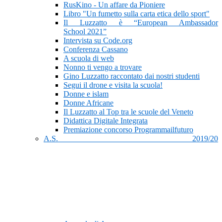
RusKino - Un affare da Pioniere
Libro "Un fumetto sulla carta etica dello sport"
Il Luzzatto è “European Ambassador
School 2021”
Intervista su Code.org
Conferenza Cassano
A scuola di web
Nonno ti vengo a trovare
Gino Luzzatto raccontato dai nostri studenti
Segui il drone e visita la scuola!
Donne e islam
Donne Africane
Il Luzzatto al Top tra le scuole del Veneto
Didattica Digitale Integrata
Premiazione concorso Programmailfuturo
A.S. 2019/20