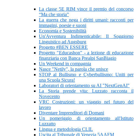
La classe 5E RIM vince il premio del concorso
“Ma che storia”
La guerra che nega i diritti umani: racconti per
immagini, poesie e suoni
Economia e Sostenibilità
Un'Avventura Indimenticabile: Il Soggiorno
Linguistico ad Augsburg
Progetto #BEN ESSERE
Progetto "Educashon" - a lezione di educazione
finanziaria con Banca Prealpi SanBiagio
Un Weekend in compagnia
Nasce "Netily", la parola che unisce
STOP al Bullismo e Cyberbullismo: Uniti per
una Scuola Sicura!
Laboratori di orientamento su AI "NextGenAI"
La Storia prende vita: Luzzato racconta il
Novecento
VRC Costruzioni: un viaggio nel futuro del
lavoro
Diventare Imprenditori di Domani
Un pomeriggio di orientamento all'Istituto
Luzzatto
Lingua e metodologia CLIL
Uscita al Tribunale di Venezia 5AAFM