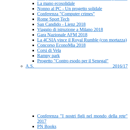
La mano ecosolidale
Nonno al PC - Un progetto solidale
Conferenza "Computer crimes"
Rome Sport Tech
San Candido - Lienz 2018
Viaggio di istruzione a Milano 2018
Gara Nazionale AFM 2018
La 4CSIA vince il Royal Rumble (con mortazza)
Concorso EconoMia 2018
Corsi di Vela
Rampy park
Progetto "Contro esodo per il Senegal"
A.S. 2016/17
Conferenza "I nostri figli nel mondo della rete"
2017
PN Books