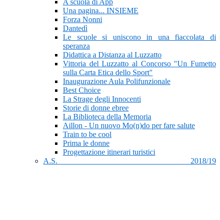
A scuola di App
Una pagina... INSIEME
Forza Nonni
Dantedì
Le scuole si uniscono in una fiaccolata di
speranza
Didattica a Distanza al Luzzatto
Vittoria del Luzzatto al Concorso "Un Fumetto
sulla Carta Etica dello Sport"
Inaugurazione Aula Polifunzionale
Best Choice
La Strage degli Innocenti
Storie di donne ebree
La Biblioteca della Memoria
Aillon - Un nuovo Mo(n)do per fare salute
Train to be cool
Prima le donne
Progettazione itinerari turistici
A.S. 2018/19