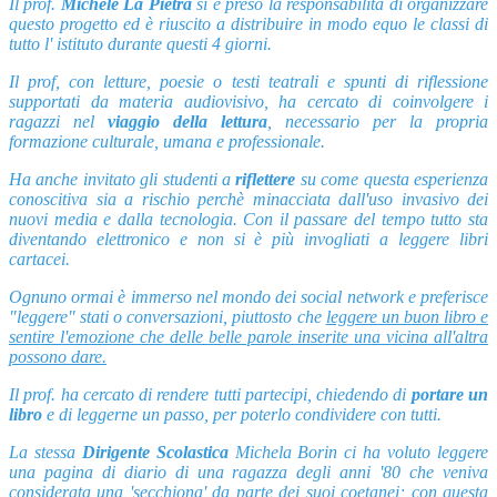
Il prof.
Michele La Pietra
si è preso la responsabilità di organizzare
questo progetto ed è riuscito a distribuire in modo equo le classi di
tutto l' istituto durante questi 4 giorni.
Il prof, con letture, poesie o testi teatrali e spunti di riflessione
supportati da materia audiovisivo, ha cercato di coinvolgere i
ragazzi nel
viaggio della lettura
, necessario per la propria
formazione culturale, umana e professionale.
Ha anche invitato gli studenti a
riflettere
su come questa esperienza
conoscitiva sia a rischio perchè minacciata dall'uso invasivo dei
nuovi media e dalla tecnologia. Con il passare del tempo tutto sta
diventando elettronico e non si è più invogliati a leggere libri
cartacei.
Ognuno ormai è immerso nel mondo dei social network e preferisce
"leggere" stati o conversazioni, piuttosto che
leggere un buon libro e
sentire l'emozione che delle belle parole inserite una vicina all'altra
possono dare.
Il prof. ha cercato di rendere tutti partecipi, chiedendo di
portare un
libro
e di leggerne un passo, per poterlo condividere con tutti.
La stessa
Dirigente Scolastica
Michela Borin ci ha voluto leggere
una pagina di diario di una ragazza degli anni '80 che veniva
considerata una 'secchiona' da parte dei suoi coetanei; con questa