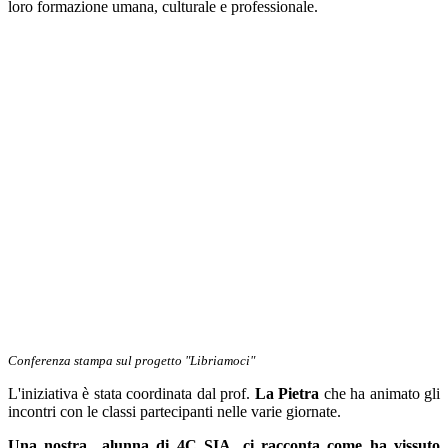
loro formazione umana, culturale e professionale.
Conferenza stampa sul progetto "Libriamoci"
L'iniziativa è stata coordinata dal prof.
La Pietra
che ha animato gli
incontri con le classi partecipanti nelle varie giornate.
Una nostra alunna di 4C SIA, ci racconta come ha vissuto