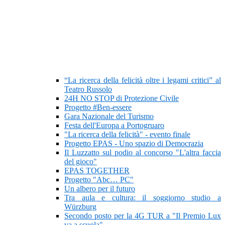
“La ricerca della felicità oltre i legami critici” al
Teatro Russolo
24H NO STOP di Protezione Civile
Progetto #Ben-essere
Gara Nazionale del Turismo
Festa dell'Europa a Portogruaro
"La ricerca della felicità" - evento finale
Progetto EPAS - Uno spazio di Democrazia
Il Luzzatto sul podio al concorso "L'altra faccia
del gioco"
EPAS TOGETHER
Progetto "Abc… PC"
Un albero per il futuro
Tra aula e cultura: il soggiorno studio a
Würzburg
Secondo posto per la 4G TUR a "Il Premio Lux
va a scuola"