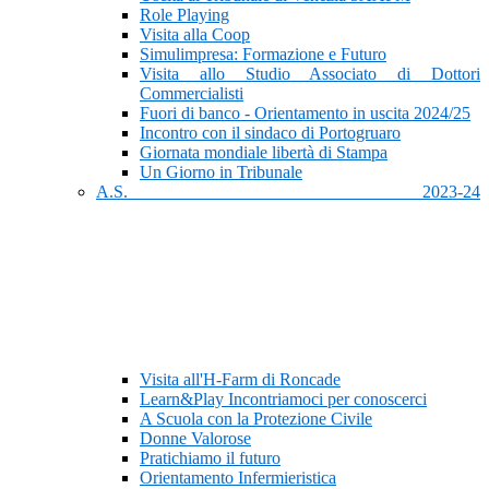
Role Playing
Visita alla Coop
Simulimpresa: Formazione e Futuro
Visita allo Studio Associato di Dottori
Commercialisti
Fuori di banco - Orientamento in uscita 2024/25
Incontro con il sindaco di Portogruaro
Giornata mondiale libertà di Stampa
Un Giorno in Tribunale
A.S. 2023-24
Visita all'H-Farm di Roncade
Learn&Play Incontriamoci per conoscerci
A Scuola con la Protezione Civile
Donne Valorose
Pratichiamo il futuro
Orientamento Infermieristica