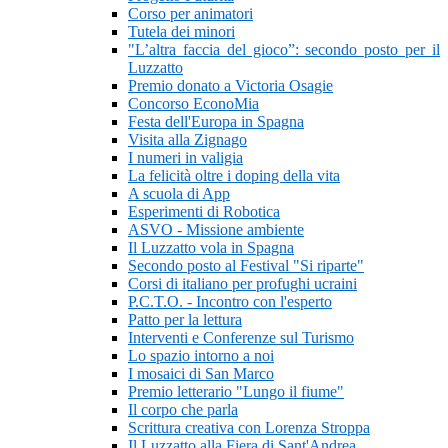
Corso per animatori
Tutela dei minori
"L’altra faccia del gioco”: secondo posto per il
Luzzatto
Premio donato a Victoria Osagie
Concorso EconoMia
Festa dell'Europa in Spagna
Visita alla Zignago
I numeri in valigia
La felicità oltre i doping della vita
A scuola di App
Esperimenti di Robotica
ASVO - Missione ambiente
Il Luzzatto vola in Spagna
Secondo posto al Festival "Si riparte"
Corsi di italiano per profughi ucraini
P.C.T.O. - Incontro con l'esperto
Patto per la lettura
Interventi e Conferenze sul Turismo
Lo spazio intorno a noi
I mosaici di San Marco
Premio letterario "Lungo il fiume"
Il corpo che parla
Scrittura creativa con Lorenza Stroppa
Il Luzzatto alla Fiera di Sant'Andrea