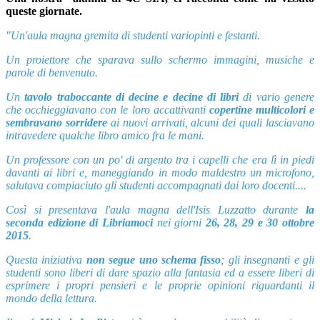
queste giornate.
"Un'aula magna gremita di studenti variopinti e festanti.
Un proiettore che sparava sullo schermo immagini, musiche e
parole di benvenuto.
Un
tavolo traboccante di decine e decine di libri
di vario genere
che occhieggiavano con le loro accattivanti
copertine multicolori e
sembravano sorridere
ai nuovi arrivati, alcuni dei quali lasciavano
intravedere qualche libro amico fra le mani.
Un professore con un po' di argento tra i capelli che era lì in piedi
davanti ai libri e, maneggiando in modo maldestro un microfono,
salutava compiaciuto gli studenti accompagnati dai loro docenti....
Così si presentava l'aula magna dell'Isis Luzzatto durante
la
seconda edizione di Libriamoci
nei giorni
26, 28, 29 e 30 ottobre
2015
.
Questa iniziativa
non segue uno schema fisso
; gli insegnanti e gli
studenti sono liberi di dare spazio alla fantasia ed a essere liberi di
esprimere i propri pensieri e le proprie opinioni riguardanti il
mondo della lettura.