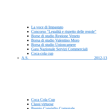
La voce di Impastato
Concorso "Legalità e rispetto delle regole"
Borse di studio Regione Veneto
Borsa di studio Valentino Moro
Borsa di studio Unioncamere
Gara Nazionale Servizi Commerciali
Coca-cola cup
A.S. 2012-13
Coca Cola Cup
Classi virtuose
Premio Consiglio Comunale