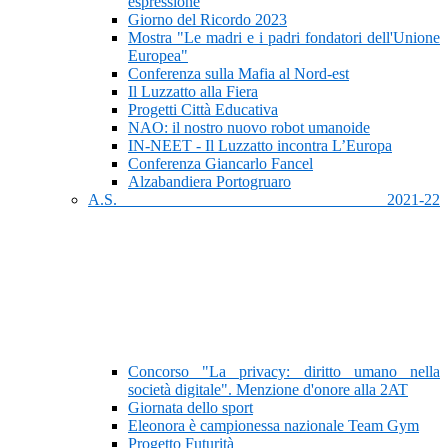
espressione
Giorno del Ricordo 2023
Mostra "Le madri e i padri fondatori dell'Unione
Europea"
Conferenza sulla Mafia al Nord-est
Il Luzzatto alla Fiera
Progetti Città Educativa
NAO: il nostro nuovo robot umanoide
IN-NEET - Il Luzzatto incontra L’Europa
Conferenza Giancarlo Fancel
Alzabandiera Portogruaro
A.S. 2021-22
Concorso "La privacy: diritto umano nella
società digitale". Menzione d'onore alla 2AT
Giornata dello sport
Eleonora è campionessa nazionale Team Gym
Progetto Futurità