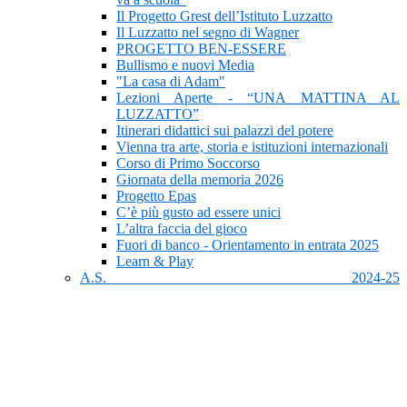
Il Progetto Grest dell’Istituto Luzzatto
Il Luzzatto nel segno di Wagner
PROGETTO BEN-ESSERE
Bullismo e nuovi Media
"La casa di Adam"
Lezioni Aperte - “UNA MATTINA AL
LUZZATTO”
Itinerari didattici sui palazzi del potere
Vienna tra arte, storia e istituzioni internazionali
Corso di Primo Soccorso
Giornata della memoria 2026
Progetto Epas
C’è più gusto ad essere unici
L’altra faccia del gioco
Fuori di banco - Orientamento in entrata 2025
Learn & Play
A.S. 2024-25