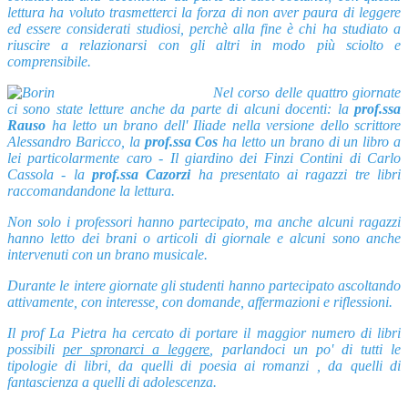
lettura ha voluto trasmetterci la forza di non aver paura di leggere
ed essere considerati studiosi, perchè alla fine è chi ha studiato a
riuscire a relazionarsi con gli altri in modo più sciolto e
comprensibile.
Nel corso delle quattro giornate
ci sono state letture anche da parte di alcuni docenti: la
prof.ssa
Rauso
ha letto un brano dell' Iliade nella versione dello scrittore
Alessandro Baricco, la
prof.ssa Cos
ha letto un brano di un libro a
lei particolarmente caro - Il giardino dei Finzi Contini di Carlo
Cassola - la
prof.ssa Cazorzi
ha presentato ai ragazzi tre libri
raccomandandone la lettura.
Non solo i professori hanno partecipato, ma anche alcuni ragazzi
hanno letto dei brani o articoli di giornale e alcuni sono anche
intervenuti con un brano musicale.
Durante le intere giornate gli studenti hanno partecipato ascoltando
attivamente, con interesse, con domande, affermazioni e riflessioni.
Il prof La Pietra ha cercato di portare il maggior numero di libri
possibili
per spronarci a leggere
, parlandoci un po' di tutti le
tipologie di libri, da quelli di poesia ai romanzi , da quelli di
fantascienza a quelli di adolescenza.