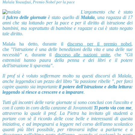
Malala Yousafzai, Premio Nobel per la pace
L'argomento che è stato
il
fulcro delle giornate
è stato quello di
Malala
, una ragazza di 17
anni che sta lottando per la pace e per il diritto di istruzione dei
bambini, ma soprattutto di bambine e ragazze a cui è stato negato
tale diritto.
Malala ha detto, durante il
discorso per il premio nobel
,
che
"l'istruzione è una delle benedizioni della vita e una delle sue
necessità"
e, durante il
discorso alle nazioni unite
, che
"Gli
estremisti hanno paura della penna e dei libri e il potere
dell'istruzione li spaventa"
.
Il prof si è voluto soffermare molto su questi discorsi di Malala,
anche leggendoci un pezzo del libro "la passione ribelle ", per farci
capire quanto sia importante
il potere dell'istruzione e della lettura:
leggendo si riesce a crescere e a imparare
.
Tutti gli incontri delle varie giornate si sono conclusi con l'ascolto e
con il canto in coro della canzone di Jovannotti
Ti porto via con me
,
attraverso la quale il prof. La Pietra ha invitato gli studenti a
portare con sè il ricordo delle cose belle e interessanti di questa
iniziativa, e ad impegnarsi a leggere nel corso dell'anno scolastico
quanti più libri possibile, per ritrovarsi infine a parlarne e a
discuterne nell'ultima parte dell'anno, quando si svolgerà la parte