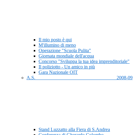
Il mio posto è qui
M'illumino di meno
Operazione "Scuola Pulita"
Giornata mondiale dell'acqua
Concorso "Sviluppa la tua idea imprenditoriale"
Il poliziotto - Un amico in più
Gara Nazionale OIT
A.S. 2008-09
Stand Luzzatto alla Fiera di S.Andrea
Conferenza di Gherardo Colombo