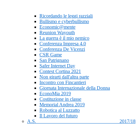
Ricordando le leggi razziali
Bullismo e cyberbullismo
Economic@mente
Reunion Wayouth
La guerra è il mio nemico
Conferenza Impresa 4.0
Conferenza De Vicenzi
CSR Game
San Patrignano
Safer Internet Day
Contest Cortina 2021
Non girarti dall'altra parte
Incontro con Fincantieri
Giornata Internazionale della Donna
EconoMia 2019
Costituzione in classe
Memorial Andrea 2019
Robotica al Luzzatto
Il Lavoro del futuro
A.S. 2017/18