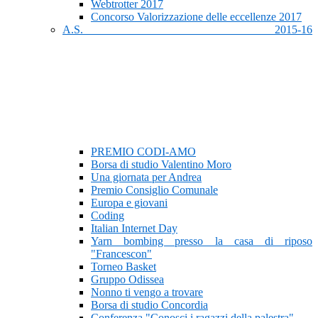
Webtrotter 2017
Concorso Valorizzazione delle eccellenze 2017
A.S. 2015-16
PREMIO CODI-AMO
Borsa di studio Valentino Moro
Una giornata per Andrea
Premio Consiglio Comunale
Europa e giovani
Coding
Italian Internet Day
Yarn bombing presso la casa di riposo
"Francescon"
Torneo Basket
Gruppo Odissea
Nonno ti vengo a trovare
Borsa di studio Concordia
Conferenza "Conosci i ragazzi della palestra"