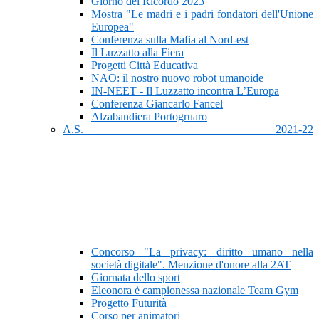
Giorno del Ricordo 2023
Mostra "Le madri e i padri fondatori dell'Unione
Europea"
Conferenza sulla Mafia al Nord-est
Il Luzzatto alla Fiera
Progetti Città Educativa
NAO: il nostro nuovo robot umanoide
IN-NEET - Il Luzzatto incontra L’Europa
Conferenza Giancarlo Fancel
Alzabandiera Portogruaro
A.S. 2021-22
Concorso "La privacy: diritto umano nella
società digitale". Menzione d'onore alla 2AT
Giornata dello sport
Eleonora è campionessa nazionale Team Gym
Progetto Futurità
Corso per animatori