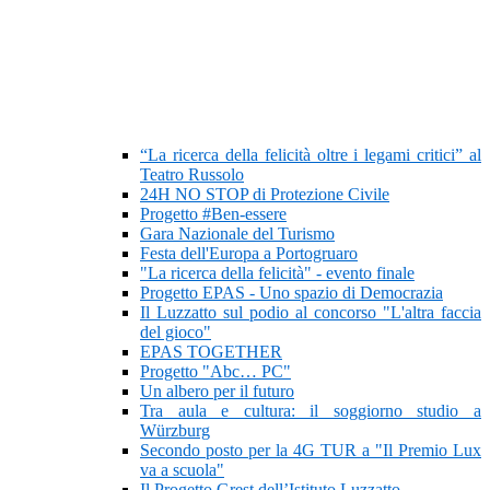
“La ricerca della felicità oltre i legami critici” al
Teatro Russolo
24H NO STOP di Protezione Civile
Progetto #Ben-essere
Gara Nazionale del Turismo
Festa dell'Europa a Portogruaro
"La ricerca della felicità" - evento finale
Progetto EPAS - Uno spazio di Democrazia
Il Luzzatto sul podio al concorso "L'altra faccia
del gioco"
EPAS TOGETHER
Progetto "Abc… PC"
Un albero per il futuro
Tra aula e cultura: il soggiorno studio a
Würzburg
Secondo posto per la 4G TUR a "Il Premio Lux
va a scuola"
Il Progetto Grest dell’Istituto Luzzatto