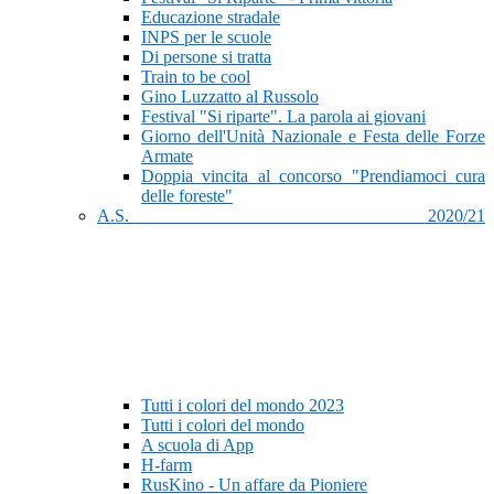
Educazione stradale
INPS per le scuole
Di persone si tratta
Train to be cool
Gino Luzzatto al Russolo
Festival "Si riparte". La parola ai giovani
Giorno dell'Unità Nazionale e Festa delle Forze
Armate
Doppia vincita al concorso "Prendiamoci cura
delle foreste"
A.S. 2020/21
Tutti i colori del mondo 2023
Tutti i colori del mondo
A scuola di App
H-farm
RusKino - Un affare da Pioniere