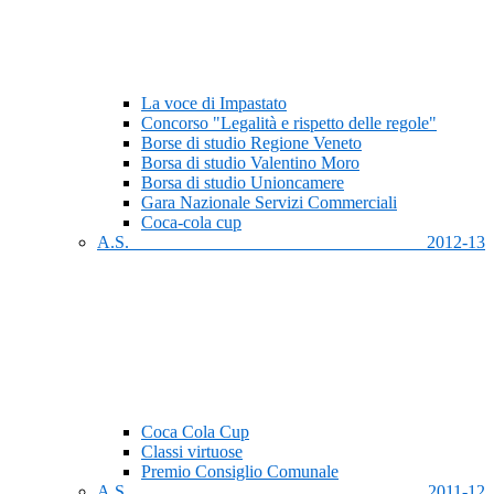
La voce di Impastato
Concorso "Legalità e rispetto delle regole"
Borse di studio Regione Veneto
Borsa di studio Valentino Moro
Borsa di studio Unioncamere
Gara Nazionale Servizi Commerciali
Coca-cola cup
A.S. 2012-13
Coca Cola Cup
Classi virtuose
Premio Consiglio Comunale
A.S. 2011-12