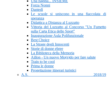
Una pagina... INSIEME
Forza Nonni
Dantedì
Le scuole si uniscono in una fiaccolata di
speranza
Didattica a Distanza al Luzzatto
Vittoria del Luzzatto al Concorso "Un Fumetto
sulla Carta Etica dello Sport"
Inaugurazione Aula Polifunzionale
Best Choice
La Strage degli Innocenti
Storie di donne ebree
La Biblioteca della Memoria
Aillon - Un nuovo Mo(n)do per fare salute
Train to be cool
Prima le donne
Progettazione itinerari turistici
A.S. 2018/19