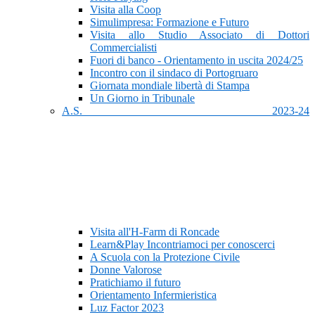
Visita alla Coop
Simulimpresa: Formazione e Futuro
Visita allo Studio Associato di Dottori
Commercialisti
Fuori di banco - Orientamento in uscita 2024/25
Incontro con il sindaco di Portogruaro
Giornata mondiale libertà di Stampa
Un Giorno in Tribunale
A.S. 2023-24
Visita all'H-Farm di Roncade
Learn&Play Incontriamoci per conoscerci
A Scuola con la Protezione Civile
Donne Valorose
Pratichiamo il futuro
Orientamento Infermieristica
Luz Factor 2023