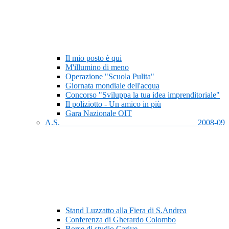
Il mio posto è qui
M'illumino di meno
Operazione "Scuola Pulita"
Giornata mondiale dell'acqua
Concorso "Sviluppa la tua idea imprenditoriale"
Il poliziotto - Un amico in più
Gara Nazionale OIT
A.S. 2008-09
Stand Luzzatto alla Fiera di S.Andrea
Conferenza di Gherardo Colombo
Borse di studio Carive