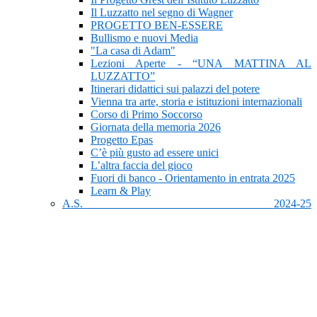
Il Luzzatto nel segno di Wagner
PROGETTO BEN-ESSERE
Bullismo e nuovi Media
"La casa di Adam"
Lezioni Aperte - “UNA MATTINA AL
LUZZATTO”
Itinerari didattici sui palazzi del potere
Vienna tra arte, storia e istituzioni internazionali
Corso di Primo Soccorso
Giornata della memoria 2026
Progetto Epas
C’è più gusto ad essere unici
L’altra faccia del gioco
Fuori di banco - Orientamento in entrata 2025
Learn & Play
A.S. 2024-25