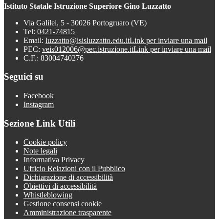
Istituto Statale Istruzione Superiore Gino Luzzatto
Via Galilei, 5 - 30026 Portogruaro (VE)
Tel:
0421-74815
Email:
luzzatto@isisluzzatto.edu.it
Link per inviare una mail
PEC:
veis012006@pec.istruzione.it
Link per inviare una mail
C.F.: 83004740276
Seguici su
Facebook
Instagram
Sezione Link Utili
Cookie policy
Note legali
Informativa Privacy
Ufficio Relazioni con il Pubblico
Dichiarazione di accessibilità
Obiettivi di accessibilità
Whistleblowing
Gestione consensi cookie
Amministrazione trasparente