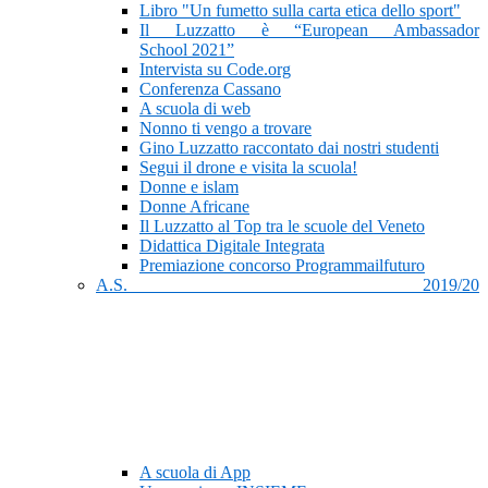
Libro "Un fumetto sulla carta etica dello sport"
Il Luzzatto è “European Ambassador
School 2021”
Intervista su Code.org
Conferenza Cassano
A scuola di web
Nonno ti vengo a trovare
Gino Luzzatto raccontato dai nostri studenti
Segui il drone e visita la scuola!
Donne e islam
Donne Africane
Il Luzzatto al Top tra le scuole del Veneto
Didattica Digitale Integrata
Premiazione concorso Programmailfuturo
A.S. 2019/20
A scuola di App