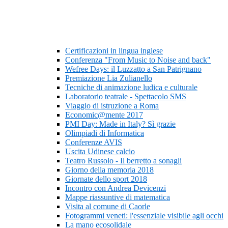
Certificazioni in lingua inglese
Conferenza "From Music to Noise and back"
Wefree Days: il Luzzatto a San Patrignano
Premiazione Lia Zulianello
Tecniche di animazione ludica e culturale
Laboratorio teatrale - Spettacolo SMS
Viaggio di istruzione a Roma
Economic@mente 2017
PMI Day: Made in Italy? Sì grazie
Olimpiadi di Informatica
Conferenze AVIS
Uscita Udinese calcio
Teatro Russolo - Il berretto a sonagli
Giorno della memoria 2018
Giornate dello sport 2018
Incontro con Andrea Devicenzi
Mappe riassuntive di matematica
Visita al comune di Caorle
Fotogrammi veneti: l'essenziale visibile agli occhi
La mano ecosolidale