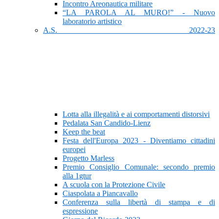
Incontro Areonautica militare
“LA PAROLA AL MURO!” - Nuovo
laboratorio artistico
A.S. 2022-23
Lotta alla illegalità e ai comportamenti distorsivi
Pedalata San Candido-Lienz
Keep the beat
Festa dell'Europa 2023 - Diventiamo cittadini
europei
Progetto Marless
Premio Consiglio Comunale: secondo premio
alla 1gtur
A scuola con la Protezione Civile
Ciaspolata a Piancavallo
Conferenza sulla libertà di stampa e di
espressione