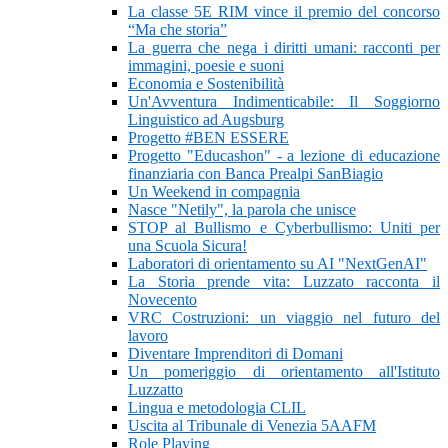
La classe 5E RIM vince il premio del concorso
“Ma che storia”
La guerra che nega i diritti umani: racconti per
immagini, poesie e suoni
Economia e Sostenibilità
Un'Avventura Indimenticabile: Il Soggiorno
Linguistico ad Augsburg
Progetto #BEN ESSERE
Progetto "Educashon" - a lezione di educazione
finanziaria con Banca Prealpi SanBiagio
Un Weekend in compagnia
Nasce "Netily", la parola che unisce
STOP al Bullismo e Cyberbullismo: Uniti per
una Scuola Sicura!
Laboratori di orientamento su AI "NextGenAI"
La Storia prende vita: Luzzato racconta il
Novecento
VRC Costruzioni: un viaggio nel futuro del
lavoro
Diventare Imprenditori di Domani
Un pomeriggio di orientamento all'Istituto
Luzzatto
Lingua e metodologia CLIL
Uscita al Tribunale di Venezia 5AAFM
Role Playing