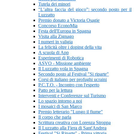
Tutela dei minori
"L’altra faccia del gioco”: secondo posto per il
Luzzatto
Premio donato a Victoria Osagie
Concorso EconoMia
Festa dell'Europa in Spagna
Visita alla Zignago
I numeri in valigia
La felicità oltre i doping della vita
A scuola di App
Esperimenti di Robotica
ASVO - Missione ambiente
Il Luzzatto vola in Spagna
Secondo posto al Festival "Si riparte"
Corsi di italiano per profughi ucraini
P.C.T.O. - Incontro con l'esperto
Patto per la lettura
Interventi e Conferenze sul Turismo
Lo spazio intorno a noi
I mosaici di San Marco
Premio letterario "Lungo il fiume"
Il corpo che parla
Scrittura creativa con Lorenza Stroppa
Il Luzzatto alla Fiera di Sant'Andrea
Festival "Si Riparte" - Prima vittoria