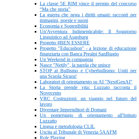
La classe 5E RIM vince il premio del concorso
“Ma che storia”
La guerra che nega i diritti umani: racconti per
immagini, poesie e suoni
Economia e Sostenibilità
Un'Avventura Indimenticabile: Il Soggiorno
Linguistico ad Augsburg
Progetto #BEN ESSERE
Progetto "Educashon" - a lezione di educazione
finanziaria con Banca Prealpi SanBiagio
Un Weekend in compagnia
Nasce "Netily", la parola che unisce
STOP al Bullismo e Cyberbullismo: Uniti per
una Scuola Sicura!
Laboratori di orientamento su AI "NextGenAI"
La Storia prende vita: Luzzato racconta il
Novecento
VRC Costruzioni: un viaggio nel futuro del
lavoro
Diventare Imprenditori di Domani
Un pomeriggio di orientamento all'Istituto
Luzzatto
Lingua e metodologia CLIL
Uscita al Tribunale di Venezia 5AAFM
Role Playing