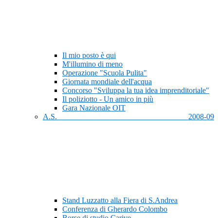
Il mio posto è qui
M'illumino di meno
Operazione "Scuola Pulita"
Giornata mondiale dell'acqua
Concorso "Sviluppa la tua idea imprenditoriale"
Il poliziotto - Un amico in più
Gara Nazionale OIT
A.S. 2008-09
Stand Luzzatto alla Fiera di S.Andrea
Conferenza di Gherardo Colombo
Borse di studio Carive