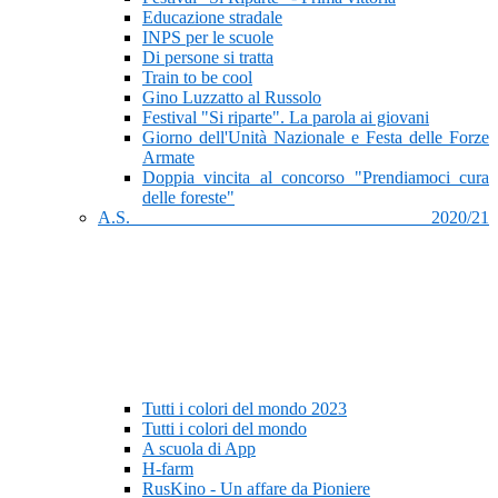
Educazione stradale
INPS per le scuole
Di persone si tratta
Train to be cool
Gino Luzzatto al Russolo
Festival "Si riparte". La parola ai giovani
Giorno dell'Unità Nazionale e Festa delle Forze
Armate
Doppia vincita al concorso "Prendiamoci cura
delle foreste"
A.S. 2020/21
Tutti i colori del mondo 2023
Tutti i colori del mondo
A scuola di App
H-farm
RusKino - Un affare da Pioniere