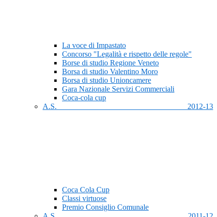
La voce di Impastato
Concorso "Legalità e rispetto delle regole"
Borse di studio Regione Veneto
Borsa di studio Valentino Moro
Borsa di studio Unioncamere
Gara Nazionale Servizi Commerciali
Coca-cola cup
A.S. 2012-13
Coca Cola Cup
Classi virtuose
Premio Consiglio Comunale
A.S. 2011-12