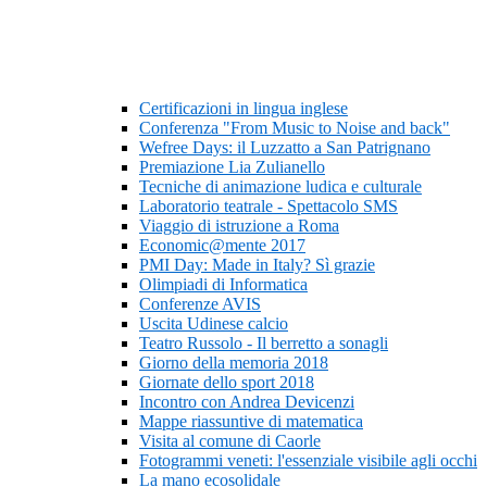
Certificazioni in lingua inglese
Conferenza "From Music to Noise and back"
Wefree Days: il Luzzatto a San Patrignano
Premiazione Lia Zulianello
Tecniche di animazione ludica e culturale
Laboratorio teatrale - Spettacolo SMS
Viaggio di istruzione a Roma
Economic@mente 2017
PMI Day: Made in Italy? Sì grazie
Olimpiadi di Informatica
Conferenze AVIS
Uscita Udinese calcio
Teatro Russolo - Il berretto a sonagli
Giorno della memoria 2018
Giornate dello sport 2018
Incontro con Andrea Devicenzi
Mappe riassuntive di matematica
Visita al comune di Caorle
Fotogrammi veneti: l'essenziale visibile agli occhi
La mano ecosolidale