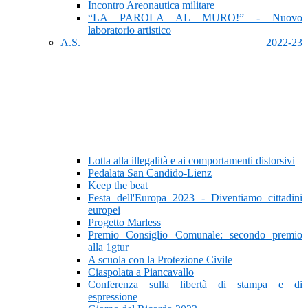
Incontro Areonautica militare
“LA PAROLA AL MURO!” - Nuovo
laboratorio artistico
A.S. 2022-23
Lotta alla illegalità e ai comportamenti distorsivi
Pedalata San Candido-Lienz
Keep the beat
Festa dell'Europa 2023 - Diventiamo cittadini
europei
Progetto Marless
Premio Consiglio Comunale: secondo premio
alla 1gtur
A scuola con la Protezione Civile
Ciaspolata a Piancavallo
Conferenza sulla libertà di stampa e di
espressione