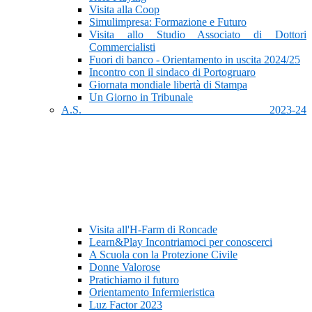
Visita alla Coop
Simulimpresa: Formazione e Futuro
Visita allo Studio Associato di Dottori
Commercialisti
Fuori di banco - Orientamento in uscita 2024/25
Incontro con il sindaco di Portogruaro
Giornata mondiale libertà di Stampa
Un Giorno in Tribunale
A.S. 2023-24
Visita all'H-Farm di Roncade
Learn&Play Incontriamoci per conoscerci
A Scuola con la Protezione Civile
Donne Valorose
Pratichiamo il futuro
Orientamento Infermieristica
Luz Factor 2023