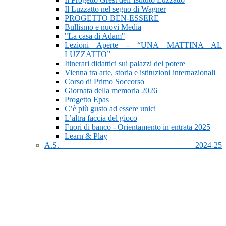
Il Luzzatto nel segno di Wagner
PROGETTO BEN-ESSERE
Bullismo e nuovi Media
"La casa di Adam"
Lezioni Aperte - “UNA MATTINA AL
LUZZATTO”
Itinerari didattici sui palazzi del potere
Vienna tra arte, storia e istituzioni internazionali
Corso di Primo Soccorso
Giornata della memoria 2026
Progetto Epas
C’è più gusto ad essere unici
L’altra faccia del gioco
Fuori di banco - Orientamento in entrata 2025
Learn & Play
A.S. 2024-25