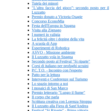
Tutela dei minori
"L’altra faccia del gioco”: secondo posto per il
Luzzatto
Premio donato a Victoria Osagie
Concorso EconoMia
Festa dell'Europa in Spagna
Visita alla Zignago
I numeri in valigia
La felicità oltre i doping della vita
A scuola di App
Esperimenti di Robotica
ASVO - Missione ambiente
Il Luzzatto vola in Spagna
Secondo posto al Festival "Si riparte"
Corsi di italiano per profughi ucraini
P.C.T.O. - Incontro con l'esperto
Patto per la lettura
Interventi e Conferenze sul Turismo
Lo spazio intorno a noi
I mosaici di San Marco
Premio letterario "Lungo il fiume"
Il corpo che parla
Scrittura creativa con Lorenza Stroppa
Il Luzzatto alla Fiera di Sant'Andrea
Festival "Si Riparte" - Prima vittoria