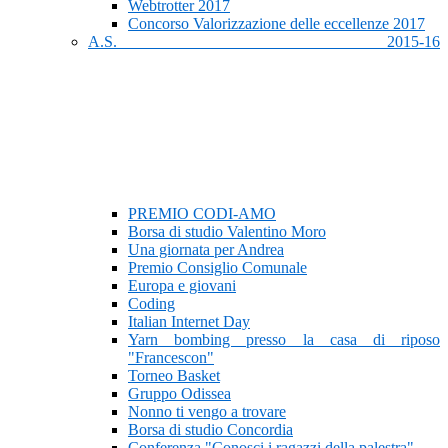
Webtrotter 2017
Concorso Valorizzazione delle eccellenze 2017
A.S. 2015-16
PREMIO CODI-AMO
Borsa di studio Valentino Moro
Una giornata per Andrea
Premio Consiglio Comunale
Europa e giovani
Coding
Italian Internet Day
Yarn bombing presso la casa di riposo
"Francescon"
Torneo Basket
Gruppo Odissea
Nonno ti vengo a trovare
Borsa di studio Concordia
Conferenza "Conosci i ragazzi della palestra"