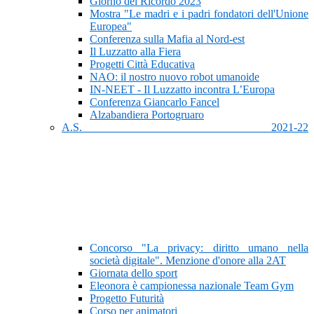
Giorno del Ricordo 2023
Mostra "Le madri e i padri fondatori dell'Unione
Europea"
Conferenza sulla Mafia al Nord-est
Il Luzzatto alla Fiera
Progetti Città Educativa
NAO: il nostro nuovo robot umanoide
IN-NEET - Il Luzzatto incontra L’Europa
Conferenza Giancarlo Fancel
Alzabandiera Portogruaro
A.S. 2021-22
Concorso "La privacy: diritto umano nella
società digitale". Menzione d'onore alla 2AT
Giornata dello sport
Eleonora è campionessa nazionale Team Gym
Progetto Futurità
Corso per animatori