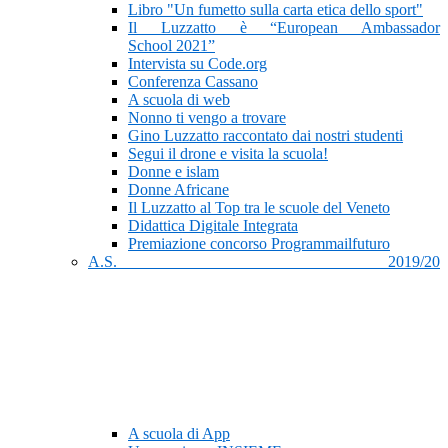
Libro "Un fumetto sulla carta etica dello sport"
Il Luzzatto è “European Ambassador
School 2021”
Intervista su Code.org
Conferenza Cassano
A scuola di web
Nonno ti vengo a trovare
Gino Luzzatto raccontato dai nostri studenti
Segui il drone e visita la scuola!
Donne e islam
Donne Africane
Il Luzzatto al Top tra le scuole del Veneto
Didattica Digitale Integrata
Premiazione concorso Programmailfuturo
A.S. 2019/20
A scuola di App