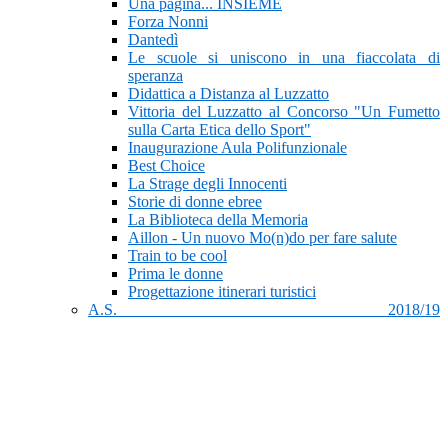
Una pagina... INSIEME
Forza Nonni
Dantedì
Le scuole si uniscono in una fiaccolata di
speranza
Didattica a Distanza al Luzzatto
Vittoria del Luzzatto al Concorso "Un Fumetto
sulla Carta Etica dello Sport"
Inaugurazione Aula Polifunzionale
Best Choice
La Strage degli Innocenti
Storie di donne ebree
La Biblioteca della Memoria
Aillon - Un nuovo Mo(n)do per fare salute
Train to be cool
Prima le donne
Progettazione itinerari turistici
A.S. 2018/19