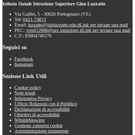
Istituto Statale Istruzione Superiore Gino Luzzatto
Via Galilei, 5 - 30026 Portogruaro (VE)
Tel:
0421-74815
Email:
luzzatto@isisluzzatto.edu.it
Link per inviare una mail
PEC:
veis012006@pec.istruzione.it
Link per inviare una mail
C.F.: 83004740276
Seguici su
Facebook
Instagram
Sezione Link Utili
Cookie policy
Note legali
Informativa Privacy
Ufficio Relazioni con il Pubblico
Dichiarazione di accessibilità
Obiettivi di accessibilità
Whistleblowing
Gestione consensi cookie
Amministrazione trasparente