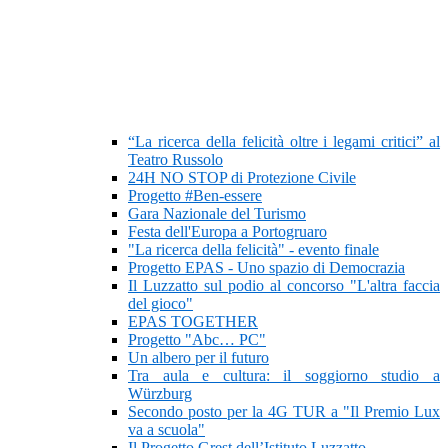
“La ricerca della felicità oltre i legami critici” al
Teatro Russolo
24H NO STOP di Protezione Civile
Progetto #Ben-essere
Gara Nazionale del Turismo
Festa dell'Europa a Portogruaro
"La ricerca della felicità" - evento finale
Progetto EPAS - Uno spazio di Democrazia
Il Luzzatto sul podio al concorso "L'altra faccia
del gioco"
EPAS TOGETHER
Progetto "Abc… PC"
Un albero per il futuro
Tra aula e cultura: il soggiorno studio a
Würzburg
Secondo posto per la 4G TUR a "Il Premio Lux
va a scuola"
Il Progetto Grest dell’Istituto Luzzatto