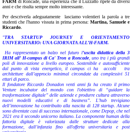
FARM
di Roncade, una esperienza che il Luzzatto ripete da diversi
anni e che risulta sempre molto interessante.
Per descriverla adeguatamente lasciamo volentieri la parola a tre
studenti che l'hanno vissuta in prima persona:
Martina, Samuele e
Riccardo
.
"
TRA STARTUP JOURNEY E ORIENTAMENTO
UNIVERSITARIO: U
NA GIORNATA ALL’H-FARM.
Ha rappresentato un balzo nel futuro l
’uscita didattica della 3
IRIM all’ H-campus di Ca' Tron a Roncade
, uno tra i più grandi
poli di innovazione a livello europeo. Sostenibile e autosufficiente
dal punto di vista energetico, il campus ci ha accolti tra
architetture dall’approcio minimal circondate da complessivi 51
ettari di parco.
Il fondatore Riccardo Donadon venti anni fa ha creato il primo
Venture incubator del mondo con l'obiettivo di “guidare la
trasformazione digitale” delle aziende e produrre cultura attraverso
nuovi modelli educativi e di business”. L’hub trevigiano
dell’innovazione ha contribuito alla nascita di 128 startup. Alcune
sono diventate casi di successo internazionale, come Depop, che nel
2021 era il secondo unicorno italiano. La componente human della
fattoria digitale è valorizzata dalle strutture dedicate alla
formazione, dall’infanzia fino all'offerta universitaria e post