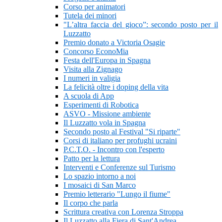
Corso per animatori
Tutela dei minori
"L’altra faccia del gioco”: secondo posto per il
Luzzatto
Premio donato a Victoria Osagie
Concorso EconoMia
Festa dell'Europa in Spagna
Visita alla Zignago
I numeri in valigia
La felicità oltre i doping della vita
A scuola di App
Esperimenti di Robotica
ASVO - Missione ambiente
Il Luzzatto vola in Spagna
Secondo posto al Festival "Si riparte"
Corsi di italiano per profughi ucraini
P.C.T.O. - Incontro con l'esperto
Patto per la lettura
Interventi e Conferenze sul Turismo
Lo spazio intorno a noi
I mosaici di San Marco
Premio letterario "Lungo il fiume"
Il corpo che parla
Scrittura creativa con Lorenza Stroppa
Il Luzzatto alla Fiera di Sant'Andrea