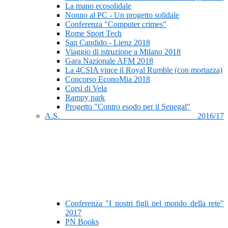
La mano ecosolidale
Nonno al PC - Un progetto solidale
Conferenza "Computer crimes"
Rome Sport Tech
San Candido - Lienz 2018
Viaggio di istruzione a Milano 2018
Gara Nazionale AFM 2018
La 4CSIA vince il Royal Rumble (con mortazza)
Concorso EconoMia 2018
Corsi di Vela
Rampy park
Progetto "Contro esodo per il Senegal"
A.S. 2016/17
Conferenza "I nostri figli nel mondo della rete"
2017
PN Books