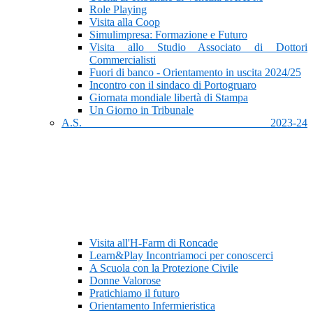
Role Playing
Visita alla Coop
Simulimpresa: Formazione e Futuro
Visita allo Studio Associato di Dottori
Commercialisti
Fuori di banco - Orientamento in uscita 2024/25
Incontro con il sindaco di Portogruaro
Giornata mondiale libertà di Stampa
Un Giorno in Tribunale
A.S. 2023-24
Visita all'H-Farm di Roncade
Learn&Play Incontriamoci per conoscerci
A Scuola con la Protezione Civile
Donne Valorose
Pratichiamo il futuro
Orientamento Infermieristica