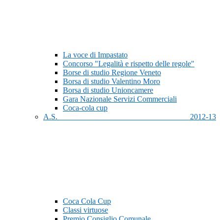
La voce di Impastato
Concorso "Legalità e rispetto delle regole"
Borse di studio Regione Veneto
Borsa di studio Valentino Moro
Borsa di studio Unioncamere
Gara Nazionale Servizi Commerciali
Coca-cola cup
A.S. 2012-13
Coca Cola Cup
Classi virtuose
Premio Consiglio Comunale