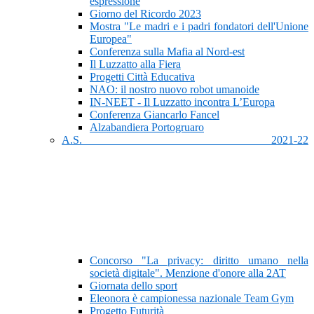
espressione
Giorno del Ricordo 2023
Mostra "Le madri e i padri fondatori dell'Unione
Europea"
Conferenza sulla Mafia al Nord-est
Il Luzzatto alla Fiera
Progetti Città Educativa
NAO: il nostro nuovo robot umanoide
IN-NEET - Il Luzzatto incontra L’Europa
Conferenza Giancarlo Fancel
Alzabandiera Portogruaro
A.S. 2021-22
Concorso "La privacy: diritto umano nella
società digitale". Menzione d'onore alla 2AT
Giornata dello sport
Eleonora è campionessa nazionale Team Gym
Progetto Futurità