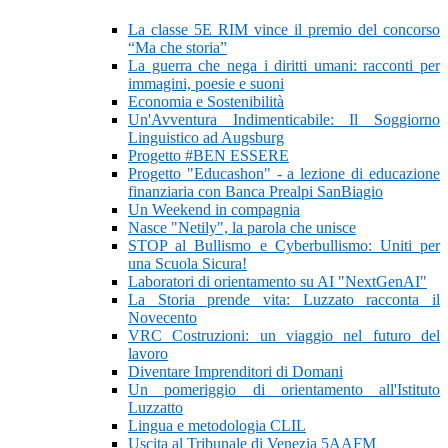
La classe 5E RIM vince il premio del concorso
“Ma che storia”
La guerra che nega i diritti umani: racconti per
immagini, poesie e suoni
Economia e Sostenibilità
Un'Avventura Indimenticabile: Il Soggiorno
Linguistico ad Augsburg
Progetto #BEN ESSERE
Progetto "Educashon" - a lezione di educazione
finanziaria con Banca Prealpi SanBiagio
Un Weekend in compagnia
Nasce "Netily", la parola che unisce
STOP al Bullismo e Cyberbullismo: Uniti per
una Scuola Sicura!
Laboratori di orientamento su AI "NextGenAI"
La Storia prende vita: Luzzato racconta il
Novecento
VRC Costruzioni: un viaggio nel futuro del
lavoro
Diventare Imprenditori di Domani
Un pomeriggio di orientamento all'Istituto
Luzzatto
Lingua e metodologia CLIL
Uscita al Tribunale di Venezia 5AAFM