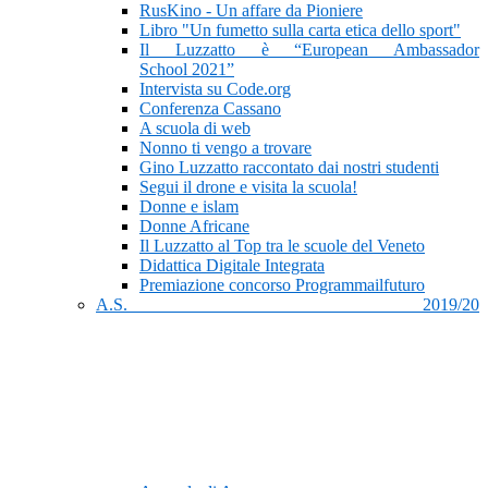
RusKino - Un affare da Pioniere
Libro "Un fumetto sulla carta etica dello sport"
Il Luzzatto è “European Ambassador
School 2021”
Intervista su Code.org
Conferenza Cassano
A scuola di web
Nonno ti vengo a trovare
Gino Luzzatto raccontato dai nostri studenti
Segui il drone e visita la scuola!
Donne e islam
Donne Africane
Il Luzzatto al Top tra le scuole del Veneto
Didattica Digitale Integrata
Premiazione concorso Programmailfuturo
A.S. 2019/20