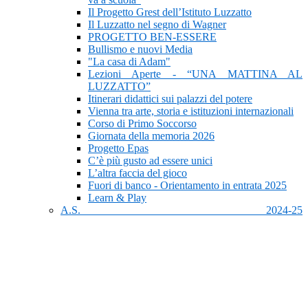
Il Progetto Grest dell’Istituto Luzzatto
Il Luzzatto nel segno di Wagner
PROGETTO BEN-ESSERE
Bullismo e nuovi Media
"La casa di Adam"
Lezioni Aperte - “UNA MATTINA AL
LUZZATTO”
Itinerari didattici sui palazzi del potere
Vienna tra arte, storia e istituzioni internazionali
Corso di Primo Soccorso
Giornata della memoria 2026
Progetto Epas
C’è più gusto ad essere unici
L’altra faccia del gioco
Fuori di banco - Orientamento in entrata 2025
Learn & Play
A.S. 2024-25