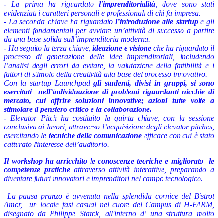
- La prima ha riguardato
l'imprenditorialità
, dove sono stati
evidenziati i caratteri personali e professionali di chi fa impresa.
- La seconda chiave ha riguardato
l’introduzione alle startup
e gli
elementi fondamentali per avviare un’attività di successo a partire
da una base solida sull’imprenditoria moderna.
- Ha seguito la terza chiave,
ideazione e visione
che ha riguardato il
processo di generazione delle idee imprenditoriali, includendo
l’analisi degli errori da evitare, la valutazione della fattibilità e i
fattori di stimolo della creatività alla base del processo innovativo.
Con la startup Launchpad
gli studenti, divisi in gruppi, si sono
esercitati nell’individuazione di problemi riguardanti nicchie di
mercato, cui offrire soluzioni innovative; azioni tutte volte a
stimolare il pensiero critico e la collaborazione.
- Elevator Pitch ha costituito la quinta chiave, con la sessione
conclusiva ai lavori, attraverso l’acquisizione degli elevator pitches,
esercitando le
tecniche della comunicazione
efficace con cui è stato
catturato l'interesse dell’auditorio.
Il workshop ha arricchito le conoscenze teoriche e migliorato le
competenze pratiche
attraverso attività interattive, preparando a
diventare futuri innovatori e imprenditori nel campo tecnologico.
La pausa pranzo è avvenuta nella splendida cornice del Bistrot
Amor, un locale fast casual nel cuore del Campus di H-FARM,
disegnato da Philippe Starck, all'interno di una struttura molto