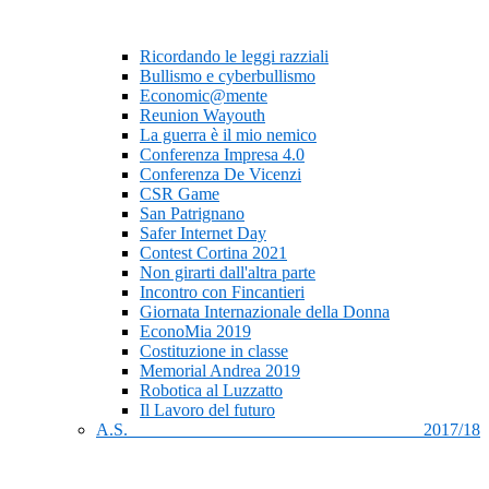
Ricordando le leggi razziali
Bullismo e cyberbullismo
Economic@mente
Reunion Wayouth
La guerra è il mio nemico
Conferenza Impresa 4.0
Conferenza De Vicenzi
CSR Game
San Patrignano
Safer Internet Day
Contest Cortina 2021
Non girarti dall'altra parte
Incontro con Fincantieri
Giornata Internazionale della Donna
EconoMia 2019
Costituzione in classe
Memorial Andrea 2019
Robotica al Luzzatto
Il Lavoro del futuro
A.S. 2017/18