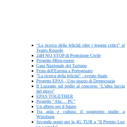
“La ricerca della felicità oltre i legami critici” al
Teatro Russolo
24H NO STOP di Protezione Civile
Progetto #Ben-essere
Gara Nazionale del Turismo
Festa dell'Europa a Portogruaro
"La ricerca della felicità" - evento finale
Progetto EPAS - Uno spazio di Democrazia
Il Luzzatto sul podio al concorso "L'altra faccia
del gioco"
EPAS TOGETHER
Progetto "Abc… PC"
Un albero per il futuro
Tra aula e cultura: il soggiorno studio a
Würzburg
Secondo posto per la 4G TUR a "Il Premio Lux
va a scuola"