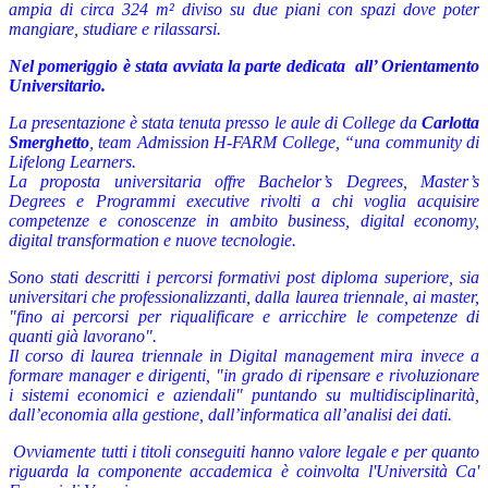
ampia di circa 324 m² diviso su due piani con spazi dove poter
mangiare, studiare e rilassarsi.
Nel pomeriggio è stata avviata la parte dedicata all’ Orientamento
Universitario.
La presentazione è stata tenuta presso le aule di College da
Carlotta
Smerghetto
, team Admission H-FARM College, “una community di
Lifelong Learners.
La proposta universitaria offre Bachelor’s Degrees, Master’s
Degrees e Programmi executive rivolti a chi voglia acquisire
competenze e conoscenze in ambito business, digital economy,
digital transformation e nuove tecnologie.
Sono stati descritti i percorsi formativi post diploma superiore, sia
universitari che professionalizzanti, dalla laurea triennale, ai master,
"fino ai percorsi per riqualificare e arricchire le competenze di
quanti già lavorano".
Il corso di laurea triennale in Digital management mira invece a
formare manager e dirigenti, "in grado di ripensare e rivoluzionare
i sistemi economici e aziendali" puntando su multidisciplinarità,
dall’economia alla gestione, dall’informatica all’analisi dei dati.
Ovviamente tutti i titoli conseguiti hanno valore legale e per quanto
riguarda la componente accademica è coinvolta l'Università Ca'