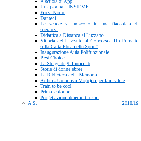
A scuola di App
Una pagina... INSIEME
Forza Nonni
Dantedì
Le scuole si uniscono in una fiaccolata di
speranza
Didattica a Distanza al Luzzatto
Vittoria del Luzzatto al Concorso "Un Fumetto
sulla Carta Etica dello Sport"
Inaugurazione Aula Polifunzionale
Best Choice
La Strage degli Innocenti
Storie di donne ebree
La Biblioteca della Memoria
Aillon - Un nuovo Mo(n)do per fare salute
Train to be cool
Prima le donne
Progettazione itinerari turistici
A.S. 2018/19