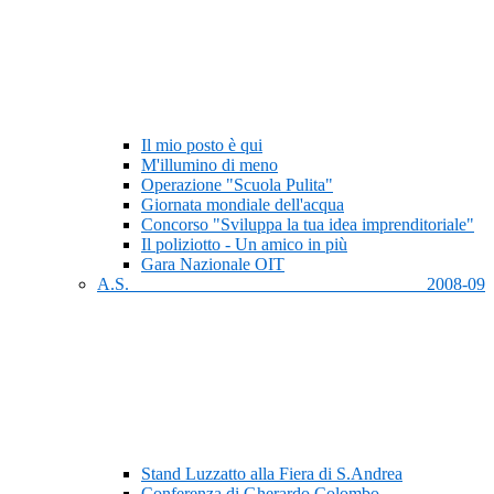
Il mio posto è qui
M'illumino di meno
Operazione "Scuola Pulita"
Giornata mondiale dell'acqua
Concorso "Sviluppa la tua idea imprenditoriale"
Il poliziotto - Un amico in più
Gara Nazionale OIT
A.S. 2008-09
Stand Luzzatto alla Fiera di S.Andrea
Conferenza di Gherardo Colombo