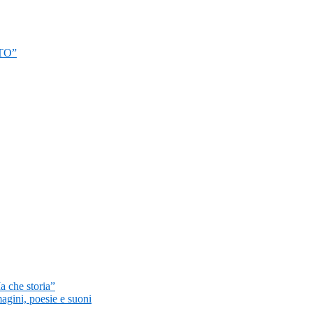
TO”
a che storia”
magini, poesie e suoni