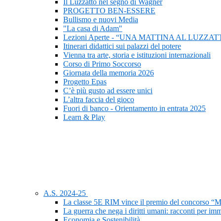
Il Luzzatto nel segno di Wagner
PROGETTO BEN-ESSERE
Bullismo e nuovi Media
"La casa di Adam"
Lezioni Aperte - “UNA MATTINA AL LUZZAT
Itinerari didattici sui palazzi del potere
Vienna tra arte, storia e istituzioni internazionali
Corso di Primo Soccorso
Giornata della memoria 2026
Progetto Epas
C’è più gusto ad essere unici
L’altra faccia del gioco
Fuori di banco - Orientamento in entrata 2025
Learn & Play
A.S. 2024-25
La classe 5E RIM vince il premio del concorso “M
La guerra che nega i diritti umani: racconti per im
Economia e Sostenibilità