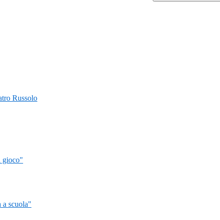
Teatro Russolo
l gioco"
 a scuola"