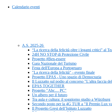
Calendario eventi
A.S. 2025-26
“La ricerca della felicità oltre i legami critici” al 
24H NO STOP di Protezione Civile
Progetto #Ben-essere
Gara Nazionale del Turismo
Festa dell'Europa a Portogruaro
"La ricerca della felicità" - evento finale
Progetto EPAS - Uno spazio di Democrazia
Il Luzzatto sul podio al concorso "L'altra faccia de
EPAS TOGETHER
Progetto "Abc… PC"
Un albero per il futuro
Tra aula e cultura: il soggiorno studio a Würzburg
Secondo posto per la 4G TUR a "Il Premio Lux va
Il Progetto Grest dell’Istituto Luzzatto