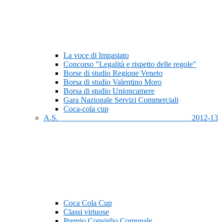
La voce di Impastato
Concorso "Legalità e rispetto delle regole"
Borse di studio Regione Veneto
Borsa di studio Valentino Moro
Borsa di studio Unioncamere
Gara Nazionale Servizi Commerciali
Coca-cola cup
A.S. 2012-13
Coca Cola Cup
Classi virtuose
Premio Consiglio Comunale