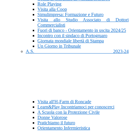
Role Playing
Visita alla Coop
Simulimpresa: Formazione e Futuro
Visita allo Studio Associato di Dottori
Commercialisti
Fuori di banco - Orientamento in uscita 2024/25
Incontro con il sindaco di Portogruaro
Giornata mondiale libertà di Stampa
Un Giorno in Tribunale
A.S. 2023-24
Visita all'H-Farm di Roncade
Learn&Play Incontriamoci per conoscerci
A Scuola con la Protezione Civile
Donne Valorose
Pratichiamo il futuro
Orientamento Infermieristica