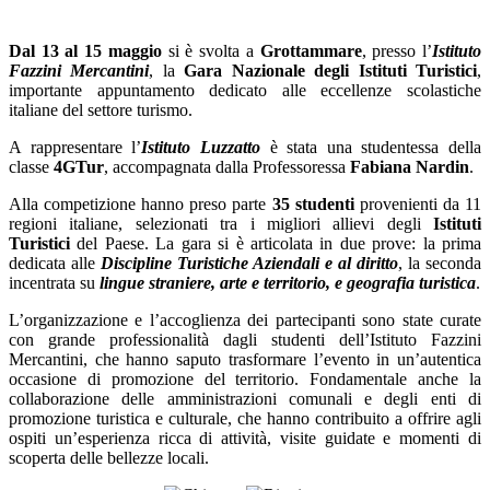
Dal 13 al 15 maggio
si è svolta a
Grottammare
, presso l’
Istituto
Fazzini Mercantini
, la
Gara Nazionale degli Istituti Turistici
,
importante appuntamento dedicato alle eccellenze scolastiche
italiane del settore turismo.
A rappresentare l’
Istituto Luzzatto
è stata una studentessa della
classe
4GTur
, accompagnata dalla Professoressa
Fabiana Nardin
.
Alla competizione hanno preso parte
35 studenti
provenienti da 11
regioni italiane, selezionati tra i migliori allievi degli
Istituti
Turistici
del Paese.
La gara si è articolata in due prove: la prima
dedicata alle
Discipline Turistiche Aziendali e al diritto
, la seconda
incentrata su
lingue straniere, arte e territorio, e geografia turistica
.
L’organizzazione e l’accoglienza dei partecipanti sono state curate
con grande professionalità dagli studenti dell’Istituto Fazzini
Mercantini, che hanno saputo trasformare l’evento in un’autentica
occasione di promozione del territorio. Fondamentale anche la
collaborazione delle amministrazioni comunali e degli enti di
promozione turistica e culturale, che hanno contribuito a offrire agli
ospiti un’esperienza ricca di attività, visite guidate e momenti di
scoperta delle bellezze locali.