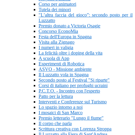
Corso per animatori
Tutela dei minori
"L’altra faccia del gioco”: secondo posto per il
Luzzatto
Premio donato a Victoria Osagie
Concorso EconoMia
Festa dell'Europa in Spagna
Visita alla Zignago
I numeri in valigia
La felicità oltre i doping della vita
A scuola di App
Esperimenti di Robotica
ASVO - Missione ambiente
Il Luzzatto vola in Spagna
Secondo posto al Festival "Si riparte"
Corsi di italiano per profughi ucraini
P.C.T.O. - Incontro con l'esperto
Patto per la lettura
Interventi e Conferenze sul Turismo
Lo spazio intorno a noi
I mosaici di San Marco
Premio letterario "Lungo il fiume"
Il corpo che parla
Scrittura creativa con Lorenza Stroppa
Il Luzzatto alla Fiera di Sant'Andrea