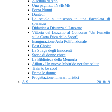
A scuola di App
Una pagina... INSIEME
Forza Nonni
Dantedì
Le scuole si uniscono in una fiaccolata di
speranza
Didattica a Distanza al Luzzatto
Vittoria del Luzzatto al Concorso "Un Fumetto
sulla Carta Etica dello Sport"
Inaugurazione Aula Polifunzionale
Best Choice
La Strage degli Innocenti
Storie di donne ebree
La Biblioteca della Memoria
Aillon - Un nuovo Mo(n)do per fare salute
Train to be cool
Prima le donne
Progettazione itinerari turistici
A.S. 2018/19