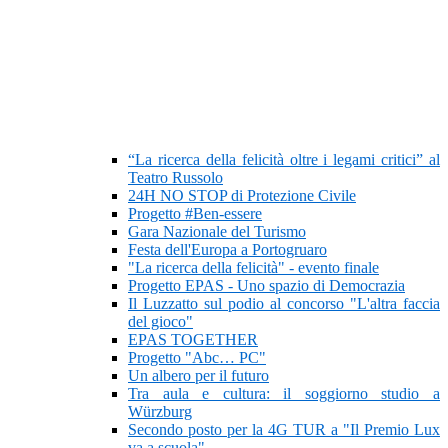
“La ricerca della felicità oltre i legami critici” al
Teatro Russolo
24H NO STOP di Protezione Civile
Progetto #Ben-essere
Gara Nazionale del Turismo
Festa dell'Europa a Portogruaro
"La ricerca della felicità" - evento finale
Progetto EPAS - Uno spazio di Democrazia
Il Luzzatto sul podio al concorso "L'altra faccia
del gioco"
EPAS TOGETHER
Progetto "Abc… PC"
Un albero per il futuro
Tra aula e cultura: il soggiorno studio a
Würzburg
Secondo posto per la 4G TUR a "Il Premio Lux
va a scuola"