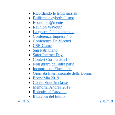
Ricordando le leggi razziali
Bullismo e cyberbullismo
Economic@mente
Reunion Wayouth
La guerra è il mio nemico
Conferenza Impresa 4.0
Conferenza De Vicenzi
CSR Game
San Patrignano
Safer Internet Day
Contest Cortina 2021
Non girarti dall'altra parte
Incontro con Fincantieri
Giornata Internazionale della Donna
EconoMia 2019
Costituzione in classe
Memorial Andrea 2019
Robotica al Luzzatto
Il Lavoro del futuro
A.S. 2017/18