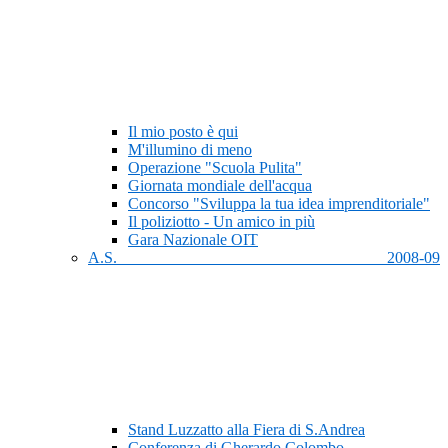
Il mio posto è qui
M'illumino di meno
Operazione "Scuola Pulita"
Giornata mondiale dell'acqua
Concorso "Sviluppa la tua idea imprenditoriale"
Il poliziotto - Un amico in più
Gara Nazionale OIT
A.S. 2008-09
Stand Luzzatto alla Fiera di S.Andrea
Conferenza di Gherardo Colombo