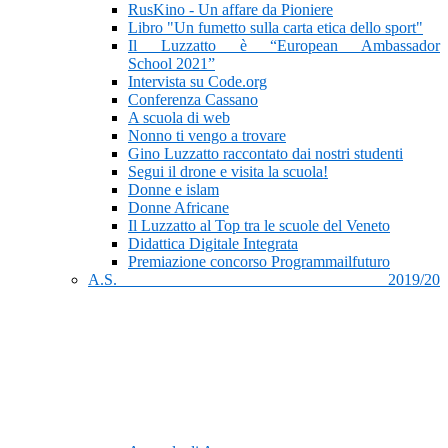
RusKino - Un affare da Pioniere
Libro "Un fumetto sulla carta etica dello sport"
Il Luzzatto è “European Ambassador
School 2021”
Intervista su Code.org
Conferenza Cassano
A scuola di web
Nonno ti vengo a trovare
Gino Luzzatto raccontato dai nostri studenti
Segui il drone e visita la scuola!
Donne e islam
Donne Africane
Il Luzzatto al Top tra le scuole del Veneto
Didattica Digitale Integrata
Premiazione concorso Programmailfuturo
A.S. 2019/20