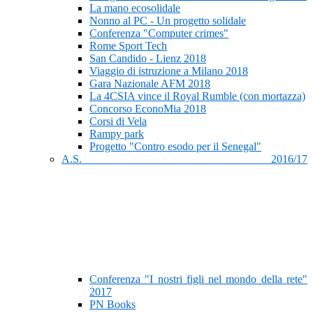
La mano ecosolidale
Nonno al PC - Un progetto solidale
Conferenza "Computer crimes"
Rome Sport Tech
San Candido - Lienz 2018
Viaggio di istruzione a Milano 2018
Gara Nazionale AFM 2018
La 4CSIA vince il Royal Rumble (con mortazza)
Concorso EconoMia 2018
Corsi di Vela
Rampy park
Progetto "Contro esodo per il Senegal"
A.S. 2016/17
Conferenza "I nostri figli nel mondo della rete"
2017
PN Books