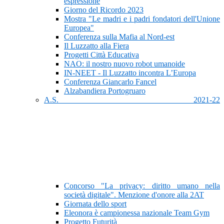
espressione
Giorno del Ricordo 2023
Mostra "Le madri e i padri fondatori dell'Unione
Europea"
Conferenza sulla Mafia al Nord-est
Il Luzzatto alla Fiera
Progetti Città Educativa
NAO: il nostro nuovo robot umanoide
IN-NEET - Il Luzzatto incontra L’Europa
Conferenza Giancarlo Fancel
Alzabandiera Portogruaro
A.S. 2021-22
Concorso "La privacy: diritto umano nella
società digitale". Menzione d'onore alla 2AT
Giornata dello sport
Eleonora è campionessa nazionale Team Gym
Progetto Futurità