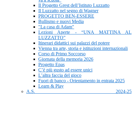
Il Progetto Grest dell’Istituto Luzzatto
Il Luzzatto nel segno di Wagner
PROGETTO BEN-ESSERE
Bullismo e nuovi Media
"La casa di Adam"
Lezioni Aperte - “UNA MATTINA AL
LUZZATTO”
Itinerari didattici sui palazzi del potere
Vienna tra arte, storia e istituzioni internazionali
Corso di Primo Soccorso
Giornata della memoria 2026
Progetto Epas
C’è più gusto ad essere unici
L’altra faccia del gioco
Fuori di banco - Orientamento in entrata 2025
Learn & Play
A.S. 2024-25