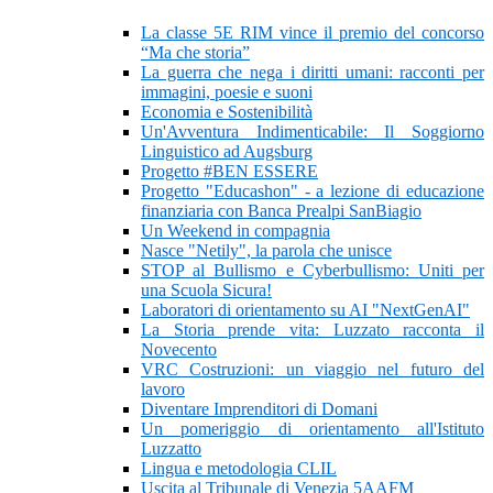
La classe 5E RIM vince il premio del concorso
“Ma che storia”
La guerra che nega i diritti umani: racconti per
immagini, poesie e suoni
Economia e Sostenibilità
Un'Avventura Indimenticabile: Il Soggiorno
Linguistico ad Augsburg
Progetto #BEN ESSERE
Progetto "Educashon" - a lezione di educazione
finanziaria con Banca Prealpi SanBiagio
Un Weekend in compagnia
Nasce "Netily", la parola che unisce
STOP al Bullismo e Cyberbullismo: Uniti per
una Scuola Sicura!
Laboratori di orientamento su AI "NextGenAI"
La Storia prende vita: Luzzato racconta il
Novecento
VRC Costruzioni: un viaggio nel futuro del
lavoro
Diventare Imprenditori di Domani
Un pomeriggio di orientamento all'Istituto
Luzzatto
Lingua e metodologia CLIL
Uscita al Tribunale di Venezia 5AAFM