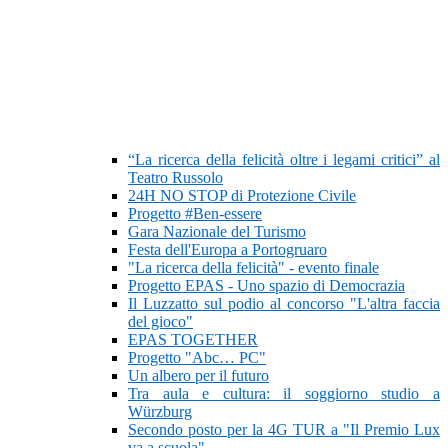
“La ricerca della felicità oltre i legami critici” al
Teatro Russolo
24H NO STOP di Protezione Civile
Progetto #Ben-essere
Gara Nazionale del Turismo
Festa dell'Europa a Portogruaro
"La ricerca della felicità" - evento finale
Progetto EPAS - Uno spazio di Democrazia
Il Luzzatto sul podio al concorso "L'altra faccia
del gioco"
EPAS TOGETHER
Progetto "Abc… PC"
Un albero per il futuro
Tra aula e cultura: il soggiorno studio a
Würzburg
Secondo posto per la 4G TUR a "Il Premio Lux
va a scuola"