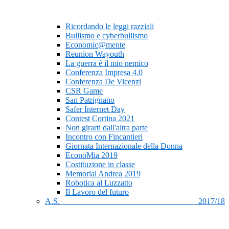
Ricordando le leggi razziali
Bullismo e cyberbullismo
Economic@mente
Reunion Wayouth
La guerra è il mio nemico
Conferenza Impresa 4.0
Conferenza De Vicenzi
CSR Game
San Patrignano
Safer Internet Day
Contest Cortina 2021
Non girarti dall'altra parte
Incontro con Fincantieri
Giornata Internazionale della Donna
EconoMia 2019
Costituzione in classe
Memorial Andrea 2019
Robotica al Luzzatto
Il Lavoro del futuro
A.S. 2017/18