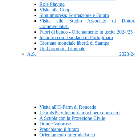
Role Playing
Visita alla Coop
Simulimpresa: Formazione e Futuro
Visita allo Studio Associato di Dottori
Commercialisti
Fuori di banco - Orientamento in uscita 2024/25
Incontro con il sindaco di Portogruaro
Giornata mondiale libertà di Stampa
Un Giorno in Tribunale
A.S. 2023-24
Visita all'H-Farm di Roncade
Learn&Play Incontriamoci per conoscerci
A Scuola con la Protezione Civile
Donne Valorose
Pratichiamo il futuro
Orientamento Infermieristica