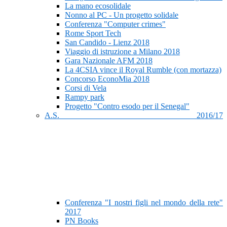
La mano ecosolidale
Nonno al PC - Un progetto solidale
Conferenza "Computer crimes"
Rome Sport Tech
San Candido - Lienz 2018
Viaggio di istruzione a Milano 2018
Gara Nazionale AFM 2018
La 4CSIA vince il Royal Rumble (con mortazza)
Concorso EconoMia 2018
Corsi di Vela
Rampy park
Progetto "Contro esodo per il Senegal"
A.S. 2016/17
Conferenza "I nostri figli nel mondo della rete"
2017
PN Books