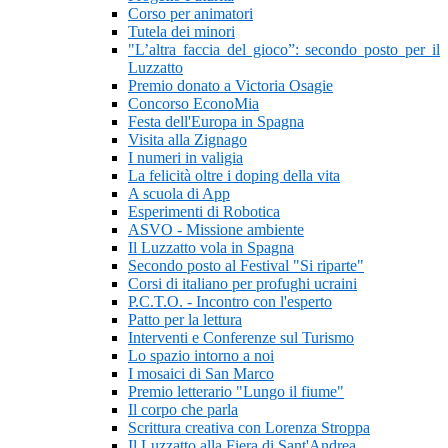
Corso per animatori
Tutela dei minori
"L’altra faccia del gioco”: secondo posto per il
Luzzatto
Premio donato a Victoria Osagie
Concorso EconoMia
Festa dell'Europa in Spagna
Visita alla Zignago
I numeri in valigia
La felicità oltre i doping della vita
A scuola di App
Esperimenti di Robotica
ASVO - Missione ambiente
Il Luzzatto vola in Spagna
Secondo posto al Festival "Si riparte"
Corsi di italiano per profughi ucraini
P.C.T.O. - Incontro con l'esperto
Patto per la lettura
Interventi e Conferenze sul Turismo
Lo spazio intorno a noi
I mosaici di San Marco
Premio letterario "Lungo il fiume"
Il corpo che parla
Scrittura creativa con Lorenza Stroppa
Il Luzzatto alla Fiera di Sant'Andrea