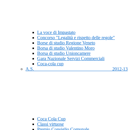
La voce di Impastato
Concorso "Legalità e rispetto delle regole"
Borse di studio Regione Veneto
Borsa di studio Valentino Moro
Borsa di studio Unioncamere
Gara Nazionale Servizi Commerciali
Coca-cola cup
A.S. 2012-13
Coca Cola Cup
Classi virtuose
Premio Consiglio Comunale