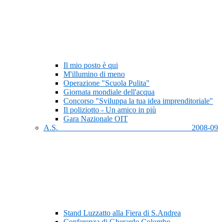
Il mio posto è qui
M'illumino di meno
Operazione "Scuola Pulita"
Giornata mondiale dell'acqua
Concorso "Sviluppa la tua idea imprenditoriale"
Il poliziotto - Un amico in più
Gara Nazionale OIT
A.S. 2008-09
Stand Luzzatto alla Fiera di S.Andrea
Conferenza di Gherardo Colombo