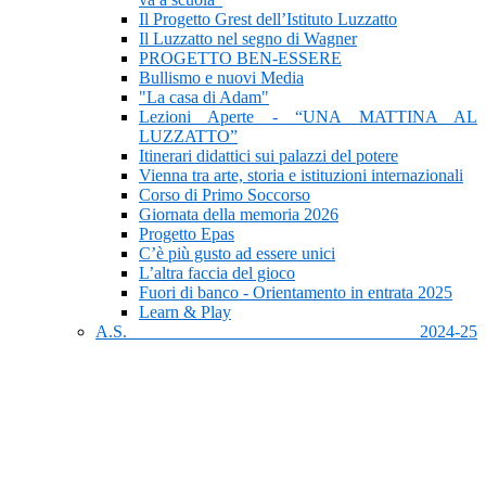
Il Progetto Grest dell’Istituto Luzzatto
Il Luzzatto nel segno di Wagner
PROGETTO BEN-ESSERE
Bullismo e nuovi Media
"La casa di Adam"
Lezioni Aperte - “UNA MATTINA AL
LUZZATTO”
Itinerari didattici sui palazzi del potere
Vienna tra arte, storia e istituzioni internazionali
Corso di Primo Soccorso
Giornata della memoria 2026
Progetto Epas
C’è più gusto ad essere unici
L’altra faccia del gioco
Fuori di banco - Orientamento in entrata 2025
Learn & Play
A.S. 2024-25