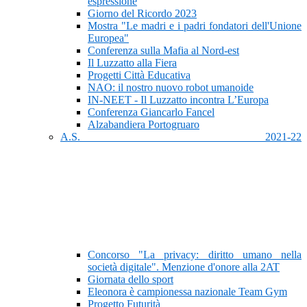
espressione
Giorno del Ricordo 2023
Mostra "Le madri e i padri fondatori dell'Unione
Europea"
Conferenza sulla Mafia al Nord-est
Il Luzzatto alla Fiera
Progetti Città Educativa
NAO: il nostro nuovo robot umanoide
IN-NEET - Il Luzzatto incontra L’Europa
Conferenza Giancarlo Fancel
Alzabandiera Portogruaro
A.S. 2021-22
Concorso "La privacy: diritto umano nella
società digitale". Menzione d'onore alla 2AT
Giornata dello sport
Eleonora è campionessa nazionale Team Gym
Progetto Futurità