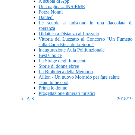
A scuola di App
Una pagina... INSIEME
Forza Nonni
Dantedì
Le scuole si uniscono in una fiaccolata di
speranza
Didattica a Distanza al Luzzatto
Vittoria del Luzzatto al Concorso "Un Fumetto
sulla Carta Etica dello Sport"
Inaugurazione Aula Polifunzionale
Best Choice
La Strage degli Innocenti
Storie di donne ebree
La Biblioteca della Memoria
Aillon - Un nuovo Mo(n)do per fare salute
Train to be cool
Prima le donne
Progettazione itinerari turistici
A.S. 2018/19