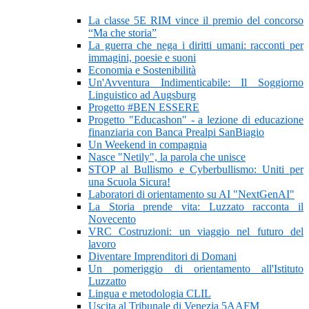
La classe 5E RIM vince il premio del concorso
“Ma che storia”
La guerra che nega i diritti umani: racconti per
immagini, poesie e suoni
Economia e Sostenibilità
Un'Avventura Indimenticabile: Il Soggiorno
Linguistico ad Augsburg
Progetto #BEN ESSERE
Progetto "Educashon" - a lezione di educazione
finanziaria con Banca Prealpi SanBiagio
Un Weekend in compagnia
Nasce "Netily", la parola che unisce
STOP al Bullismo e Cyberbullismo: Uniti per
una Scuola Sicura!
Laboratori di orientamento su AI "NextGenAI"
La Storia prende vita: Luzzato racconta il
Novecento
VRC Costruzioni: un viaggio nel futuro del
lavoro
Diventare Imprenditori di Domani
Un pomeriggio di orientamento all'Istituto
Luzzatto
Lingua e metodologia CLIL
Uscita al Tribunale di Venezia 5AAFM