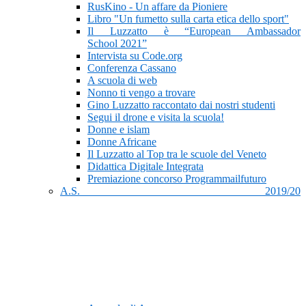
RusKino - Un affare da Pioniere
Libro "Un fumetto sulla carta etica dello sport"
Il Luzzatto è “European Ambassador
School 2021”
Intervista su Code.org
Conferenza Cassano
A scuola di web
Nonno ti vengo a trovare
Gino Luzzatto raccontato dai nostri studenti
Segui il drone e visita la scuola!
Donne e islam
Donne Africane
Il Luzzatto al Top tra le scuole del Veneto
Didattica Digitale Integrata
Premiazione concorso Programmailfuturo
A.S. 2019/20