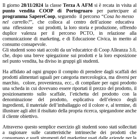
Il giorno
28/11/2024
la classe
Terza A AFM
si è recata in visita al
punto vendita COOP di Portogruaro
per partecipare al
programma SapereCoop
, seguendo il percorso “
Cosa ho messo
nel carrello?
”, che colloca al centro dell’azione educativa
una riflessione sui prodotti, la loro storia e produzione, offrendo
duplice valenza per il percorso PCTO, in relazione alla
comunicazione di marketing, e di Educazione Civica, in merito al
consumo consapevole.
Gli studenti sono stati accolti da un’educatrice di Coop Alleanza 3.0,
che, dopo una breve spiegazione sui prodotti e la loro esposizione
nel punto vendita, ha diviso in gruppi gli studenti.
Ha affidato ad ogni gruppo il compito di prendere dagli scaffali dei
prodotti alimentari uguali per categoria merceologica, ma diversi per
marchio, colore, provenienza, ecc., di compilare per ogni prodotto
una scheda in cui dovevano essere riportati il prezzo del prodotto, il
posizionamento sullo scaffale, l’etichetta del prodotto con la
denominazione del prodotto, esplicativa dell’elenco degli
ingredienti, il materiale dell’imballaggio ed il colore e, al termine, di
illustrare agli altri il risultato della propria ricerca, spiegandone anche
il cliente obiettivo.
Attraverso questo semplice esercizio gli studenti sono stati sollecitati
a ragionare sulle caratteristiche intrinseche dei prodotti che
consumano e sugli strumenti del marketing usati dalle aziende per la