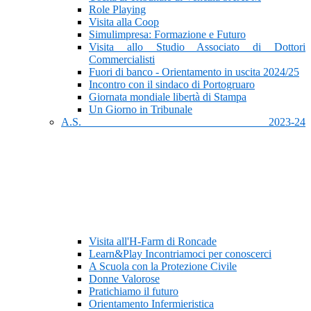
Role Playing
Visita alla Coop
Simulimpresa: Formazione e Futuro
Visita allo Studio Associato di Dottori
Commercialisti
Fuori di banco - Orientamento in uscita 2024/25
Incontro con il sindaco di Portogruaro
Giornata mondiale libertà di Stampa
Un Giorno in Tribunale
A.S. 2023-24
Visita all'H-Farm di Roncade
Learn&Play Incontriamoci per conoscerci
A Scuola con la Protezione Civile
Donne Valorose
Pratichiamo il futuro
Orientamento Infermieristica