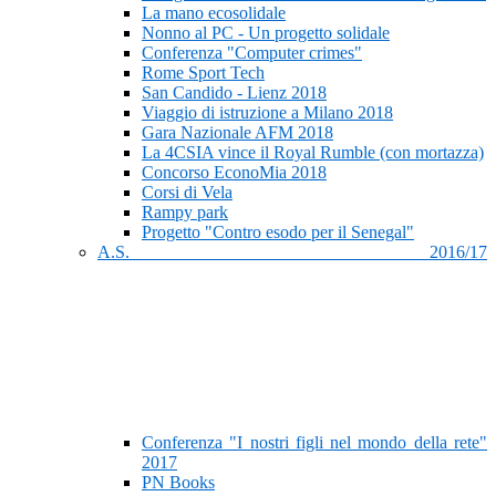
La mano ecosolidale
Nonno al PC - Un progetto solidale
Conferenza "Computer crimes"
Rome Sport Tech
San Candido - Lienz 2018
Viaggio di istruzione a Milano 2018
Gara Nazionale AFM 2018
La 4CSIA vince il Royal Rumble (con mortazza)
Concorso EconoMia 2018
Corsi di Vela
Rampy park
Progetto "Contro esodo per il Senegal"
A.S. 2016/17
Conferenza "I nostri figli nel mondo della rete"
2017
PN Books