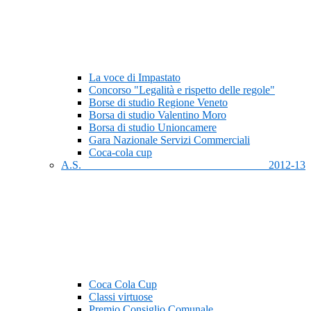
La voce di Impastato
Concorso "Legalità e rispetto delle regole"
Borse di studio Regione Veneto
Borsa di studio Valentino Moro
Borsa di studio Unioncamere
Gara Nazionale Servizi Commerciali
Coca-cola cup
A.S. 2012-13
Coca Cola Cup
Classi virtuose
Premio Consiglio Comunale