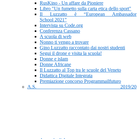
RusKino - Un affare da Pioniere
Libro "Un fumetto sulla carta etica dello sport"
Il Luzzatto è “European Ambassador
School 2021”
Intervista su Code.org
Conferenza Cassano
A scuola di web
Nonno ti vengo a trovare
Gino Luzzatto raccontato dai nostri studenti
Segui il drone e visita la scuola!
Donne e islam
Donne Africane
Il Luzzatto al Top tra le scuole del Veneto
Didattica Digitale Integrata
Premiazione concorso Programmailfuturo
A.S. 2019/20