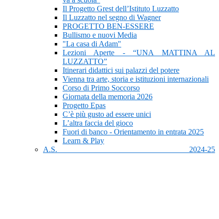
Il Progetto Grest dell’Istituto Luzzatto
Il Luzzatto nel segno di Wagner
PROGETTO BEN-ESSERE
Bullismo e nuovi Media
"La casa di Adam"
Lezioni Aperte - “UNA MATTINA AL
LUZZATTO”
Itinerari didattici sui palazzi del potere
Vienna tra arte, storia e istituzioni internazionali
Corso di Primo Soccorso
Giornata della memoria 2026
Progetto Epas
C’è più gusto ad essere unici
L’altra faccia del gioco
Fuori di banco - Orientamento in entrata 2025
Learn & Play
A.S. 2024-25