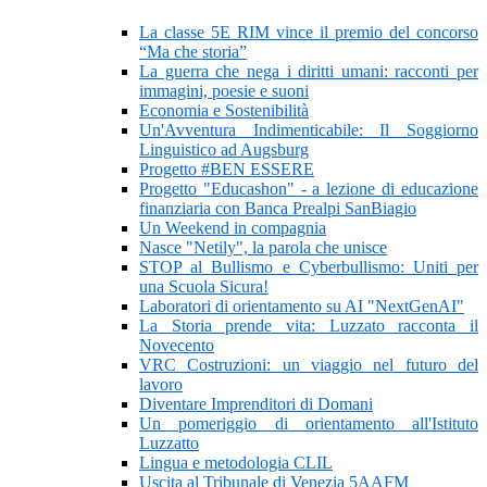
La classe 5E RIM vince il premio del concorso
“Ma che storia”
La guerra che nega i diritti umani: racconti per
immagini, poesie e suoni
Economia e Sostenibilità
Un'Avventura Indimenticabile: Il Soggiorno
Linguistico ad Augsburg
Progetto #BEN ESSERE
Progetto "Educashon" - a lezione di educazione
finanziaria con Banca Prealpi SanBiagio
Un Weekend in compagnia
Nasce "Netily", la parola che unisce
STOP al Bullismo e Cyberbullismo: Uniti per
una Scuola Sicura!
Laboratori di orientamento su AI "NextGenAI"
La Storia prende vita: Luzzato racconta il
Novecento
VRC Costruzioni: un viaggio nel futuro del
lavoro
Diventare Imprenditori di Domani
Un pomeriggio di orientamento all'Istituto
Luzzatto
Lingua e metodologia CLIL
Uscita al Tribunale di Venezia 5AAFM