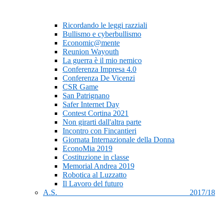
Ricordando le leggi razziali
Bullismo e cyberbullismo
Economic@mente
Reunion Wayouth
La guerra è il mio nemico
Conferenza Impresa 4.0
Conferenza De Vicenzi
CSR Game
San Patrignano
Safer Internet Day
Contest Cortina 2021
Non girarti dall'altra parte
Incontro con Fincantieri
Giornata Internazionale della Donna
EconoMia 2019
Costituzione in classe
Memorial Andrea 2019
Robotica al Luzzatto
Il Lavoro del futuro
A.S. 2017/18