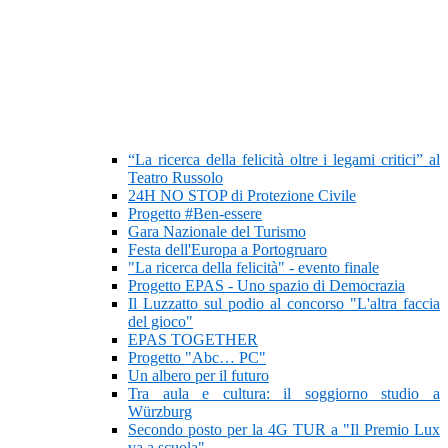
“La ricerca della felicità oltre i legami critici” al
Teatro Russolo
24H NO STOP di Protezione Civile
Progetto #Ben-essere
Gara Nazionale del Turismo
Festa dell'Europa a Portogruaro
"La ricerca della felicità" - evento finale
Progetto EPAS - Uno spazio di Democrazia
Il Luzzatto sul podio al concorso "L'altra faccia
del gioco"
EPAS TOGETHER
Progetto "Abc… PC"
Un albero per il futuro
Tra aula e cultura: il soggiorno studio a
Würzburg
Secondo posto per la 4G TUR a "Il Premio Lux
va a scuola"