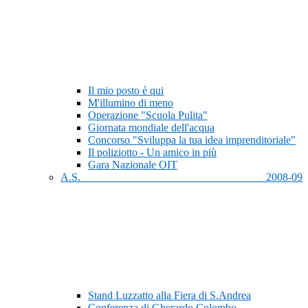
Il mio posto è qui
M'illumino di meno
Operazione "Scuola Pulita"
Giornata mondiale dell'acqua
Concorso "Sviluppa la tua idea imprenditoriale"
Il poliziotto - Un amico in più
Gara Nazionale OIT
A.S. 2008-09
Stand Luzzatto alla Fiera di S.Andrea
Conferenza di Gherardo Colombo