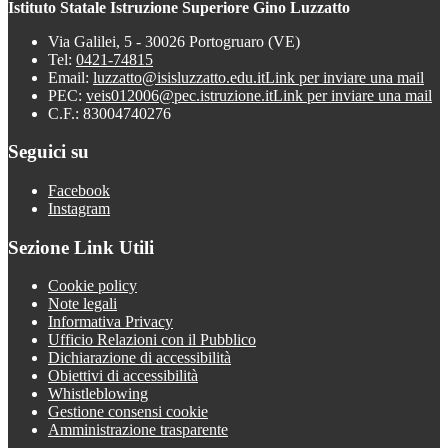
Istituto Statale Istruzione Superiore Gino Luzzatto
Via Galilei, 5 - 30026 Portogruaro (VE)
Tel:
0421-74815
Email:
luzzatto@isisluzzatto.edu.it
Link per inviare una mail
PEC:
veis012006@pec.istruzione.it
Link per inviare una mail
C.F.: 83004740276
Seguici su
Facebook
Instagram
Sezione Link Utili
Cookie policy
Note legali
Informativa Privacy
Ufficio Relazioni con il Pubblico
Dichiarazione di accessibilità
Obiettivi di accessibilità
Whistleblowing
Gestione consensi cookie
Amministrazione trasparente