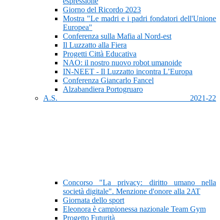
espressione
Giorno del Ricordo 2023
Mostra "Le madri e i padri fondatori dell'Unione
Europea"
Conferenza sulla Mafia al Nord-est
Il Luzzatto alla Fiera
Progetti Città Educativa
NAO: il nostro nuovo robot umanoide
IN-NEET - Il Luzzatto incontra L’Europa
Conferenza Giancarlo Fancel
Alzabandiera Portogruaro
A.S. 2021-22
Concorso "La privacy: diritto umano nella
società digitale". Menzione d'onore alla 2AT
Giornata dello sport
Eleonora è campionessa nazionale Team Gym
Progetto Futurità