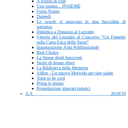
A scuola di App
Una pagina... INSIEME
Forza Nonni
Dantedì
Le scuole si uniscono in una fiaccolata di
speranza
Didattica a Distanza al Luzzatto
Vittoria del Luzzatto al Concorso "Un Fumetto
sulla Carta Etica dello Sport"
Inaugurazione Aula Polifunzionale
Best Choice
La Strage degli Innocenti
Storie di donne ebree
La Biblioteca della Memoria
Aillon - Un nuovo Mo(n)do per fare salute
Train to be cool
Prima le donne
Progettazione itinerari turistici
A.S. 2018/19