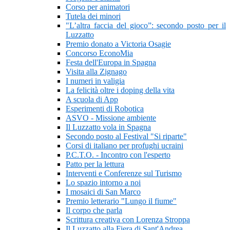
Corso per animatori
Tutela dei minori
"L’altra faccia del gioco”: secondo posto per il
Luzzatto
Premio donato a Victoria Osagie
Concorso EconoMia
Festa dell'Europa in Spagna
Visita alla Zignago
I numeri in valigia
La felicità oltre i doping della vita
A scuola di App
Esperimenti di Robotica
ASVO - Missione ambiente
Il Luzzatto vola in Spagna
Secondo posto al Festival "Si riparte"
Corsi di italiano per profughi ucraini
P.C.T.O. - Incontro con l'esperto
Patto per la lettura
Interventi e Conferenze sul Turismo
Lo spazio intorno a noi
I mosaici di San Marco
Premio letterario "Lungo il fiume"
Il corpo che parla
Scrittura creativa con Lorenza Stroppa
Il Luzzatto alla Fiera di Sant'Andrea