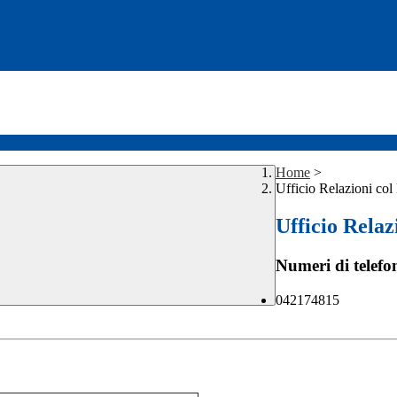
Home
>
Ufficio Relazioni col
Ufficio Relaz
Numeri di telefo
042174815