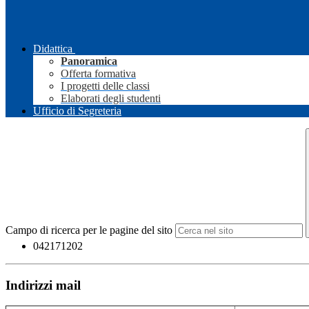
Didattica
Panoramica
Offerta formativa
I progetti delle classi
Elaborati degli studenti
Ufficio di Segreteria
Campo di ricerca per le pagine del sito
042171202
Indirizzi mail