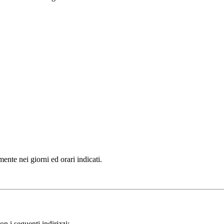
mente nei giorni ed orari indicati.
on i seguenti indirizzi: