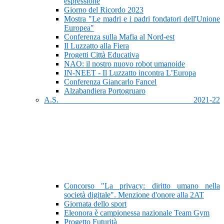
espressione
Giorno del Ricordo 2023
Mostra "Le madri e i padri fondatori dell'Unione
Europea"
Conferenza sulla Mafia al Nord-est
Il Luzzatto alla Fiera
Progetti Città Educativa
NAO: il nostro nuovo robot umanoide
IN-NEET - Il Luzzatto incontra L’Europa
Conferenza Giancarlo Fancel
Alzabandiera Portogruaro
A.S. 2021-22
Concorso "La privacy: diritto umano nella
società digitale". Menzione d'onore alla 2AT
Giornata dello sport
Eleonora è campionessa nazionale Team Gym
Progetto Futurità