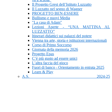
Il Progetto Grest dell’Istituto Luzzatto
Il Luzzatto nel segno di Wagner
PROGETTO BEN-ESSERE
Bullismo e nuovi Media
"La casa di Adam"
Lezioni Aperte - “UNA MATTINA AL
LUZZATTO”
Itinerari didattici sui palazzi del potere
Vienna tra arte, storia e istituzioni internazionali
Corso di Primo Soccorso
Giornata della memoria 2026
Progetto Epas
C’è più gusto ad essere unici
L’altra faccia del gioco
Fuori di banco - Orientamento in entrata 2025
Learn & Play
A.S. 2024-25