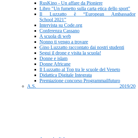
RusKino - Un affare da Pioniere
Libro "Un fumetto sulla carta etica dello sport"
Il Luzzatto è “European Ambassador
School 2021”
Intervista su Code.org
Conferenza Cassano
A scuola di web
Nonno ti vengo a trovare
Gino Luzzatto raccontato dai nostri studenti
Segui il drone e visita la scuola!
Donne e islam
Donne Africane
Il Luzzatto al Top tra le scuole del Veneto
Didattica Digitale Integrata
Premiazione concorso Programmailfuturo
A.S. 2019/20