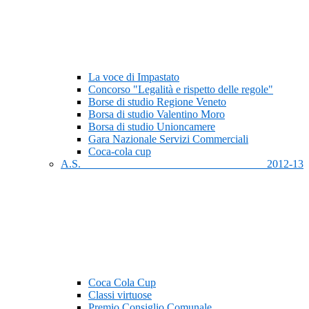
La voce di Impastato
Concorso "Legalità e rispetto delle regole"
Borse di studio Regione Veneto
Borsa di studio Valentino Moro
Borsa di studio Unioncamere
Gara Nazionale Servizi Commerciali
Coca-cola cup
A.S. 2012-13
Coca Cola Cup
Classi virtuose
Premio Consiglio Comunale