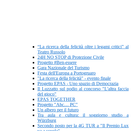
“La ricerca della felicità oltre i legami critici” al
Teatro Russolo
24H NO STOP di Protezione Civile
Progetto #Ben-essere
Gara Nazionale del Turismo
Festa dell'Europa a Portogruaro
"La ricerca della felicità" - evento finale
Progetto EPAS - Uno spazio di Democrazia
Il Luzzatto sul podio al concorso "L'altra faccia
del gioco"
EPAS TOGETHER
Progetto "Abc… PC"
Un albero per il futuro
Tra aula e cultura: il soggiorno studio a
Würzburg
Secondo posto per la 4G TUR a "Il Premio Lux
va a scuola"