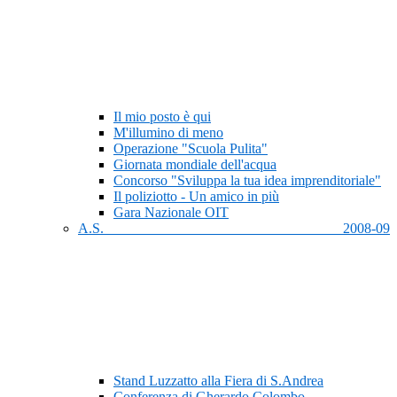
Il mio posto è qui
M'illumino di meno
Operazione "Scuola Pulita"
Giornata mondiale dell'acqua
Concorso "Sviluppa la tua idea imprenditoriale"
Il poliziotto - Un amico in più
Gara Nazionale OIT
A.S. 2008-09
Stand Luzzatto alla Fiera di S.Andrea
Conferenza di Gherardo Colombo