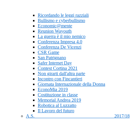
Ricordando le leggi razziali
Bullismo e cyberbullismo
Economic@mente
Reunion Wayouth
La guerra è il mio nemico
Conferenza Impresa 4.0
Conferenza De Vicenzi
CSR Game
San Patrignano
Safer Internet Day
Contest Cortina 2021
Non girarti dall'altra parte
Incontro con Fincantieri
Giornata Internazionale della Donna
EconoMia 2019
Costituzione in classe
Memorial Andrea 2019
Robotica al Luzzatto
Il Lavoro del futuro
A.S. 2017/18