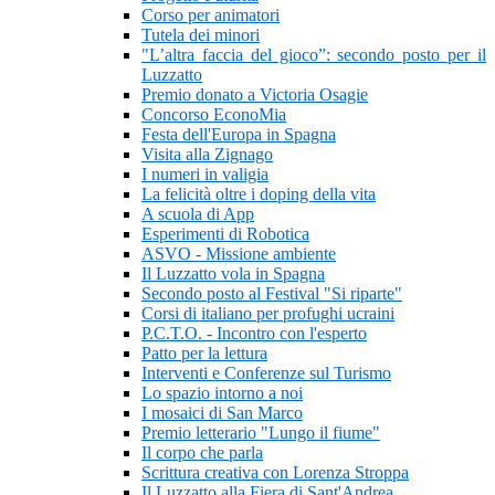
Corso per animatori
Tutela dei minori
"L’altra faccia del gioco”: secondo posto per il
Luzzatto
Premio donato a Victoria Osagie
Concorso EconoMia
Festa dell'Europa in Spagna
Visita alla Zignago
I numeri in valigia
La felicità oltre i doping della vita
A scuola di App
Esperimenti di Robotica
ASVO - Missione ambiente
Il Luzzatto vola in Spagna
Secondo posto al Festival "Si riparte"
Corsi di italiano per profughi ucraini
P.C.T.O. - Incontro con l'esperto
Patto per la lettura
Interventi e Conferenze sul Turismo
Lo spazio intorno a noi
I mosaici di San Marco
Premio letterario "Lungo il fiume"
Il corpo che parla
Scrittura creativa con Lorenza Stroppa
Il Luzzatto alla Fiera di Sant'Andrea