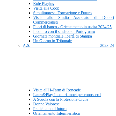
Role Playing
Visita alla Coop
Simulimpresa: Formazione e Futuro
Visita allo Studio Associato di Dottori
Commercialisti
Fuori di banco - Orientamento in uscita 2024/25
Incontro con il sindaco di Portogruaro
Giornata mondiale libertà di Stampa
Un Giorno in Tribunale
A.S. 2023-24
Visita all'H-Farm di Roncade
Learn&Play Incontriamoci per conoscerci
A Scuola con la Protezione Civile
Donne Valorose
Pratichiamo il futuro
Orientamento Infermieristica