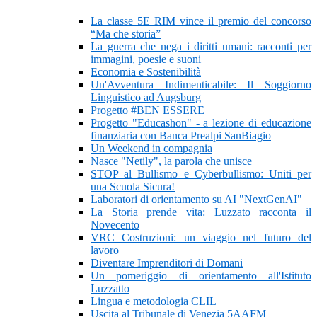
La classe 5E RIM vince il premio del concorso
“Ma che storia”
La guerra che nega i diritti umani: racconti per
immagini, poesie e suoni
Economia e Sostenibilità
Un'Avventura Indimenticabile: Il Soggiorno
Linguistico ad Augsburg
Progetto #BEN ESSERE
Progetto "Educashon" - a lezione di educazione
finanziaria con Banca Prealpi SanBiagio
Un Weekend in compagnia
Nasce "Netily", la parola che unisce
STOP al Bullismo e Cyberbullismo: Uniti per
una Scuola Sicura!
Laboratori di orientamento su AI "NextGenAI"
La Storia prende vita: Luzzato racconta il
Novecento
VRC Costruzioni: un viaggio nel futuro del
lavoro
Diventare Imprenditori di Domani
Un pomeriggio di orientamento all'Istituto
Luzzatto
Lingua e metodologia CLIL
Uscita al Tribunale di Venezia 5AAFM