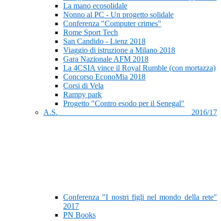
La mano ecosolidale
Nonno al PC - Un progetto solidale
Conferenza "Computer crimes"
Rome Sport Tech
San Candido - Lienz 2018
Viaggio di istruzione a Milano 2018
Gara Nazionale AFM 2018
La 4CSIA vince il Royal Rumble (con mortazza)
Concorso EconoMia 2018
Corsi di Vela
Rampy park
Progetto "Contro esodo per il Senegal"
A.S. 2016/17
Conferenza "I nostri figli nel mondo della rete"
2017
PN Books