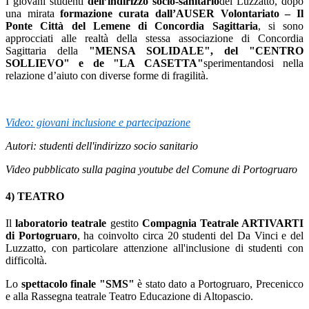
I giovani studenti
dell’indirizzo socio-sanitario
del Luzzatto, dopo
una mirata
formazione curata dall’AUSER Volontariato – Il
Ponte Città del Lemene di Concordia Sagittaria
, si sono
approcciati alle realtà della stessa associazione di Concordia
Sagittaria della
"MENSA SOLIDALE", del "CENTRO
SOLLIEVO" e de "LA CASETTA"
sperimentandosi nella
relazione d’aiuto con diverse forme di fragilità.
Video: giovani inclusione e partecipazione
Autori: studenti dell'indirizzo socio sanitario
Video pubblicato sulla pagina youtube del Comune di Portogruaro
4) TEATRO
Il
laboratorio teatrale
gestito
Compagnia Teatrale ARTIVARTI
di Portogruaro
, ha coinvolto circa 20 studenti del Da Vinci e del
Luzzatto, con particolare attenzione all'inclusione di studenti con
difficoltà.
Lo
spettacolo finale "SMS"
è stato dato a Portogruaro, Precenicco
e alla Rassegna teatrale Teatro Educazione di Altopascio.