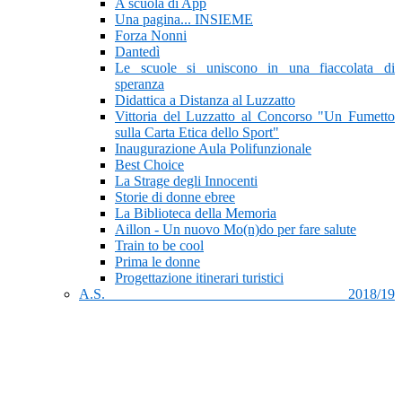
A scuola di App
Una pagina... INSIEME
Forza Nonni
Dantedì
Le scuole si uniscono in una fiaccolata di
speranza
Didattica a Distanza al Luzzatto
Vittoria del Luzzatto al Concorso "Un Fumetto
sulla Carta Etica dello Sport"
Inaugurazione Aula Polifunzionale
Best Choice
La Strage degli Innocenti
Storie di donne ebree
La Biblioteca della Memoria
Aillon - Un nuovo Mo(n)do per fare salute
Train to be cool
Prima le donne
Progettazione itinerari turistici
A.S. 2018/19