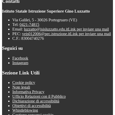
Contatti
Istituto Statale Istruzione Superiore Gino Luzzatto
Via Galilei, 5 - 30026 Portogruaro (VE)
Tel:
0421-74815
Email:
luzzatto@isisluzzatto.edu.it
Link per inviare una mail
PEC:
veis012006@pec.istruzione.it
Link per inviare una mail
C.F.: 83004740276
Seguici su
Facebook
Instagram
Sezione Link Utili
Cookie policy
Note legali
Informativa Privacy
Ufficio Relazioni con il Pubblico
Dichiarazione di accessibilità
Obiettivi di accessibilità
Whistleblowing
Gestione consensi cookie