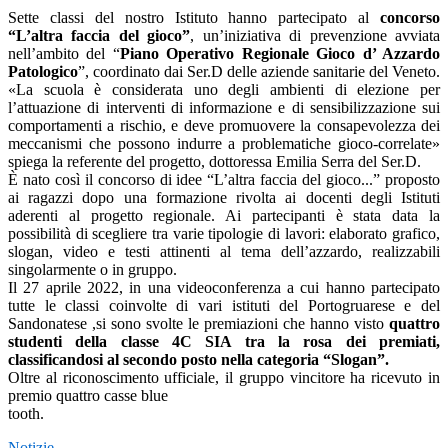
Sette classi del nostro Istituto hanno partecipato al
concorso
“L’altra faccia del gioco”
, un’iniziativa di prevenzione avviata
nell’ambito del “
Piano Operativo Regionale Gioco d’ Azzardo
Patologico
”, coordinato dai Ser.D delle aziende sanitarie del Veneto.
«La scuola è considerata uno degli ambienti di elezione per
l’attuazione di interventi di informazione e di sensibilizzazione sui
comportamenti a rischio, e deve promuovere la consapevolezza dei
meccanismi che possono indurre a problematiche gioco-correlate»
spiega la referente del progetto, dottoressa Emilia Serra del Ser.D.
È nato così il concorso di idee “L’altra faccia del gioco...” proposto
ai ragazzi dopo una formazione rivolta ai docenti degli Istituti
aderenti al progetto regionale. Ai partecipanti è stata data la
possibilità di scegliere tra varie tipologie di lavori: elaborato grafico,
slogan, video e testi attinenti al tema dell’azzardo, realizzabili
singolarmente o in gruppo.
Il 27 aprile 2022, in una videoconferenza a cui hanno partecipato
tutte le classi coinvolte di vari istituti del Portogruarese e del
Sandonatese ,si sono svolte le premiazioni che hanno visto
quattro
studenti della classe 4C SIA tra la rosa dei premiati,
classificandosi al secondo posto nella categoria “Slogan”.
Oltre al riconoscimento ufficiale, il gruppo vincitore ha ricevuto in
premio quattro casse blue
tooth.
Notizie