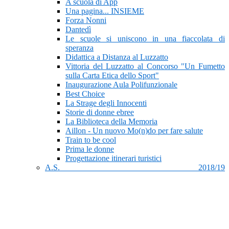
A scuola di App
Una pagina... INSIEME
Forza Nonni
Dantedì
Le scuole si uniscono in una fiaccolata di
speranza
Didattica a Distanza al Luzzatto
Vittoria del Luzzatto al Concorso "Un Fumetto
sulla Carta Etica dello Sport"
Inaugurazione Aula Polifunzionale
Best Choice
La Strage degli Innocenti
Storie di donne ebree
La Biblioteca della Memoria
Aillon - Un nuovo Mo(n)do per fare salute
Train to be cool
Prima le donne
Progettazione itinerari turistici
A.S. 2018/19