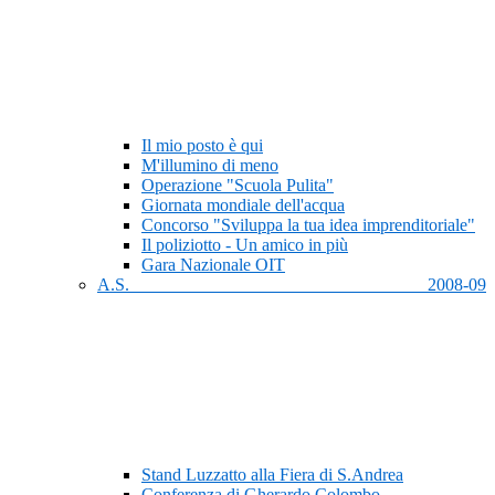
Il mio posto è qui
M'illumino di meno
Operazione "Scuola Pulita"
Giornata mondiale dell'acqua
Concorso "Sviluppa la tua idea imprenditoriale"
Il poliziotto - Un amico in più
Gara Nazionale OIT
A.S. 2008-09
Stand Luzzatto alla Fiera di S.Andrea
Conferenza di Gherardo Colombo