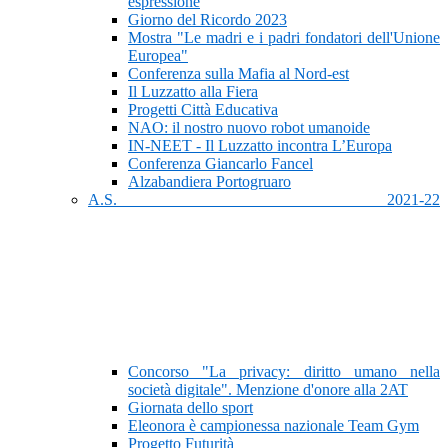
espressione
Giorno del Ricordo 2023
Mostra "Le madri e i padri fondatori dell'Unione
Europea"
Conferenza sulla Mafia al Nord-est
Il Luzzatto alla Fiera
Progetti Città Educativa
NAO: il nostro nuovo robot umanoide
IN-NEET - Il Luzzatto incontra L’Europa
Conferenza Giancarlo Fancel
Alzabandiera Portogruaro
A.S. 2021-22
Concorso "La privacy: diritto umano nella
società digitale". Menzione d'onore alla 2AT
Giornata dello sport
Eleonora è campionessa nazionale Team Gym
Progetto Futurità