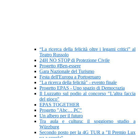
“La ricerca della felicità oltre i legami critici” al
Teatro Russolo
24H NO STOP di Protezione Civile
Progetto #Ben-essere
Gara Nazionale del Turismo
Festa dell'Europa a Portogruaro
"La ricerca della felicità" - evento finale
Progetto EPAS - Uno spazio di Democrazia
Il Luzzatto sul podio al concorso "L'altra faccia
del gioco"
EPAS TOGETHER
Progetto "Abc… PC"
Un albero per il futuro
Tra aula e cultura: il soggiorno studio a
Würzburg
Secondo posto per la 4G TUR a "Il Premio Lux
va a scuola"