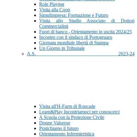
Role Playing
Visita alla Coop
Simulimpresa: Formazione e Futuro
Visita allo Studio Associato di Dottori
Commercialisti
Fuori di banco - Orientamento in uscita 2024/25
Incontro con il sindaco di Portogruaro
Giornata mondiale libertà di Stampa
Un Giorno in Tribunale
A.S. 2023-24
Visita all'H-Farm di Roncade
Learn&Play Incontriamoci per conoscerci
A Scuola con la Protezione Civile
Donne Valorose
Pratichiamo il futuro
Orientamento Infermieristica