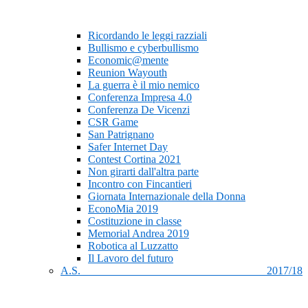
Ricordando le leggi razziali
Bullismo e cyberbullismo
Economic@mente
Reunion Wayouth
La guerra è il mio nemico
Conferenza Impresa 4.0
Conferenza De Vicenzi
CSR Game
San Patrignano
Safer Internet Day
Contest Cortina 2021
Non girarti dall'altra parte
Incontro con Fincantieri
Giornata Internazionale della Donna
EconoMia 2019
Costituzione in classe
Memorial Andrea 2019
Robotica al Luzzatto
Il Lavoro del futuro
A.S. 2017/18