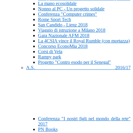
La mano ecosolidale
Nonno al PC - Un progetto solidale
Conferenza "Computer crimes"
Rome Sport Tech
San Candido - Lienz 2018
Viaggio di istruzione a Milano 2018
Gara Nazionale AFM 2018
La 4CSIA vince il Royal Rumble (con mortazza)
Concorso EconoMia 2018
Corsi di Vela
Rampy park
Progetto "Contro esodo per il Senegal"
A.S. 2016/17
Conferenza "I nostri figli nel mondo della rete"
2017
PN Books