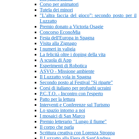
Corso per animatori
Tutela dei minori
"L’altra faccia del gioco”: secondo posto per il
Luzzatto
Premio donato a Victoria Osagie
Concorso EconoMia
Festa dell'Europa in Spagna
Visita alla Zignago
I numeri in valigia
La felicità oltre i doping della vita
A scuola di App
Esperimenti di Robotica
ASVO - Missione ambiente
Il Luzzatto vola in Spagna
Secondo posto al Festival "Si riparte"
Corsi di italiano per profughi ucraini
P.C.T.O. - Incontro con l'esperto
Patto per la lettura
Interventi e Conferenze sul Turismo
Lo spazio intorno a noi
I mosaici di San Marco
Premio letterario "Lungo il fiume"
Il corpo che parla
Scrittura creativa con Lorenza Stroppa
Il Luzzatto alla Fiera di Sant'Andrea