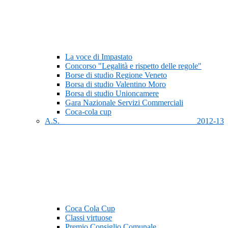
La voce di Impastato
Concorso "Legalità e rispetto delle regole"
Borse di studio Regione Veneto
Borsa di studio Valentino Moro
Borsa di studio Unioncamere
Gara Nazionale Servizi Commerciali
Coca-cola cup
A.S. 2012-13
Coca Cola Cup
Classi virtuose
Premio Consiglio Comunale