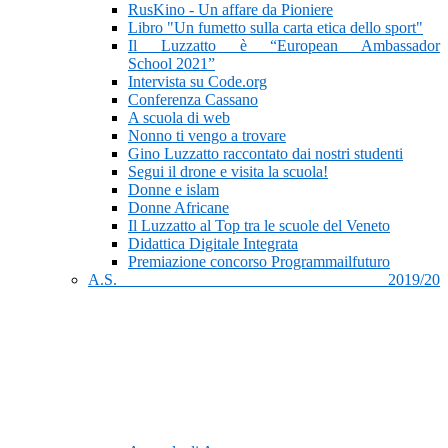
RusKino - Un affare da Pioniere
Libro "Un fumetto sulla carta etica dello sport"
Il Luzzatto è “European Ambassador
School 2021”
Intervista su Code.org
Conferenza Cassano
A scuola di web
Nonno ti vengo a trovare
Gino Luzzatto raccontato dai nostri studenti
Segui il drone e visita la scuola!
Donne e islam
Donne Africane
Il Luzzatto al Top tra le scuole del Veneto
Didattica Digitale Integrata
Premiazione concorso Programmailfuturo
A.S. 2019/20