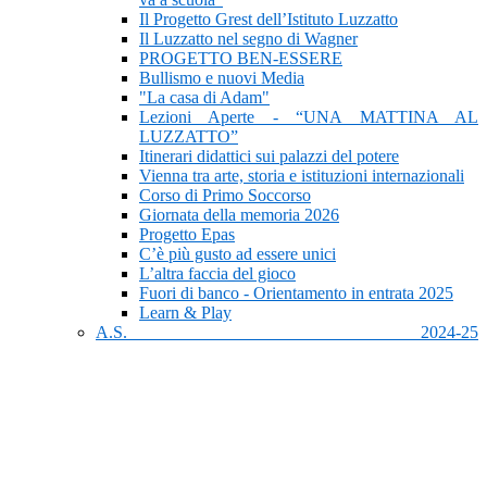
Il Progetto Grest dell’Istituto Luzzatto
Il Luzzatto nel segno di Wagner
PROGETTO BEN-ESSERE
Bullismo e nuovi Media
"La casa di Adam"
Lezioni Aperte - “UNA MATTINA AL
LUZZATTO”
Itinerari didattici sui palazzi del potere
Vienna tra arte, storia e istituzioni internazionali
Corso di Primo Soccorso
Giornata della memoria 2026
Progetto Epas
C’è più gusto ad essere unici
L’altra faccia del gioco
Fuori di banco - Orientamento in entrata 2025
Learn & Play
A.S. 2024-25