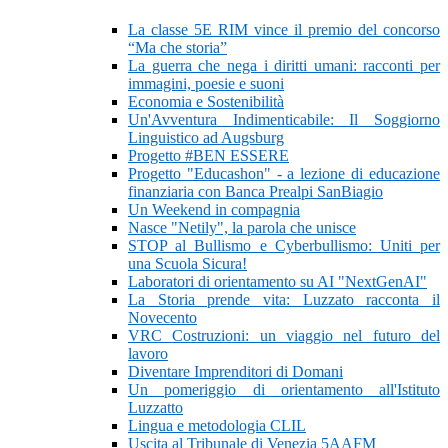
La classe 5E RIM vince il premio del concorso
“Ma che storia”
La guerra che nega i diritti umani: racconti per
immagini, poesie e suoni
Economia e Sostenibilità
Un'Avventura Indimenticabile: Il Soggiorno
Linguistico ad Augsburg
Progetto #BEN ESSERE
Progetto "Educashon" - a lezione di educazione
finanziaria con Banca Prealpi SanBiagio
Un Weekend in compagnia
Nasce "Netily", la parola che unisce
STOP al Bullismo e Cyberbullismo: Uniti per
una Scuola Sicura!
Laboratori di orientamento su AI "NextGenAI"
La Storia prende vita: Luzzato racconta il
Novecento
VRC Costruzioni: un viaggio nel futuro del
lavoro
Diventare Imprenditori di Domani
Un pomeriggio di orientamento all'Istituto
Luzzatto
Lingua e metodologia CLIL
Uscita al Tribunale di Venezia 5AAFM